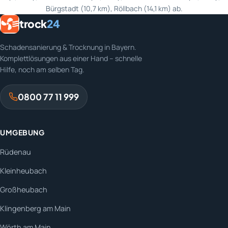
Bürgstadt (10,7 km), Röllbach (14,1 km) ab.
trock
24
Schadensanierung & Trocknung in Bayern.
Komplettlösungen aus einer Hand – schnelle
Hilfe, noch am selben Tag.
0800 77 11 999
UMGEBUNG
Rüdenau
Kleinheubach
Großheubach
Klingenberg am Main
Wörth am Main