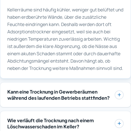
Kellerräume sind häufig kühler, weniger gut belüftet und
haben erdberührte Wände, über die zusätzliche
Feuchte eindringen kann. Deshalb werden dort oft
Adsorptionstrockner eingesetzt, weil sie auch bei
niedrigen Temperaturen zuverlässig arbeiten. Wichtig
ist außerdem die klare Abgrenzung, ob die Nässe aus
einem akuten Schaden stammt oder durch dauerhafte
Abdichtungsmängel entsteht. Davon hängt ab, ob
neben der Trocknung weitere Maßnahmen sinnvoll sind.
Kann eine Trocknung in Gewerberäumen
während des laufenden Betriebs stattfinden?
Ja, wenn der Ablauf passend geplant wird: Geräte
werden so gestellt, dass Arbeitswege und
Wie verläuft die Trocknung nach einem
Kundenbereiche möglichst frei bleiben, und lautere
Löschwasserschaden im Keller?