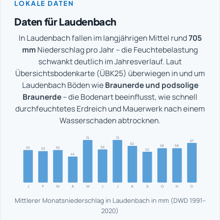
LOKALE DATEN
Daten für Laudenbach
In Laudenbach fallen im langjährigen Mittel rund
705
mm
Niederschlag pro Jahr – die Feuchtebelastung
schwankt deutlich im Jahresverlauf. Laut
Übersichtsbodenkarte (ÜBK25) überwiegen in und um
Laudenbach Böden wie
Braunerde und podsolige
Braunerde
– die Bodenart beeinflusst, wie schnell
durchfeuchtetes Erdreich und Mauerwerk nach einem
Wasserschaden abtrocknen.
72
72
67
62
58
58
56
55
55
53
52
44
J
F
M
A
M
J
J
A
S
O
N
D
Mittlerer Monatsniederschlag in Laudenbach in mm (DWD 1991–
2020)