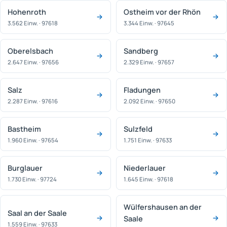
Hohenroth
Ostheim vor der Rhön
3.562 Einw. · 97618
3.344 Einw. · 97645
Oberelsbach
Sandberg
2.647 Einw. · 97656
2.329 Einw. · 97657
Salz
Fladungen
2.287 Einw. · 97616
2.092 Einw. · 97650
Bastheim
Sulzfeld
1.960 Einw. · 97654
1.751 Einw. · 97633
Burglauer
Niederlauer
1.730 Einw. · 97724
1.645 Einw. · 97618
Wülfershausen an der
Saal an der Saale
Saale
1.559 Einw. · 97633