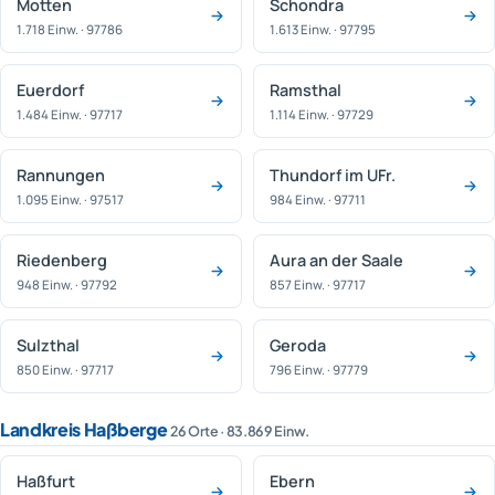
Motten
Schondra
1.718 Einw. · 97786
1.613 Einw. · 97795
Euerdorf
Ramsthal
1.484 Einw. · 97717
1.114 Einw. · 97729
Rannungen
Thundorf im UFr.
1.095 Einw. · 97517
984 Einw. · 97711
Riedenberg
Aura an der Saale
948 Einw. · 97792
857 Einw. · 97717
Sulzthal
Geroda
850 Einw. · 97717
796 Einw. · 97779
Landkreis Haßberge
26 Orte · 83.869 Einw.
Haßfurt
Ebern