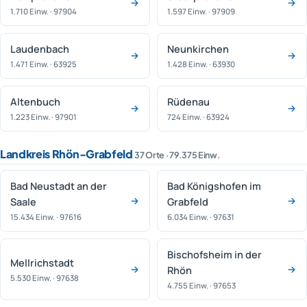
1.710 Einw. · 97904
1.597 Einw. · 97909
Laudenbach
Neunkirchen
1.471 Einw. · 63925
1.428 Einw. · 63930
Altenbuch
Rüdenau
1.223 Einw. · 97901
724 Einw. · 63924
Landkreis Rhön-Grabfeld
37 Orte · 79.375 Einw.
Bad Neustadt an der
Bad Königshofen im
Saale
Grabfeld
15.434 Einw. · 97616
6.034 Einw. · 97631
Bischofsheim in der
Mellrichstadt
Rhön
5.530 Einw. · 97638
4.755 Einw. · 97653