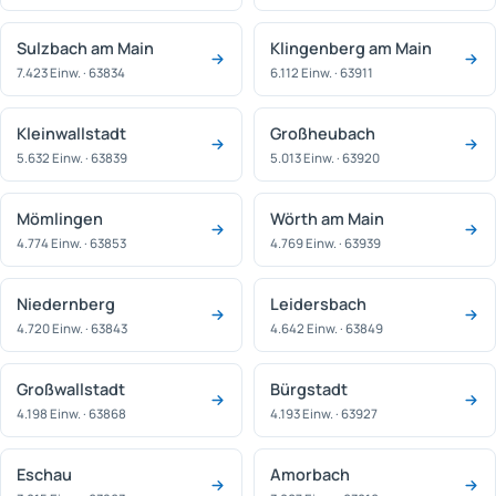
Sulzbach am Main
Klingenberg am Main
7.423 Einw. · 63834
6.112 Einw. · 63911
Kleinwallstadt
Großheubach
5.632 Einw. · 63839
5.013 Einw. · 63920
Mömlingen
Wörth am Main
4.774 Einw. · 63853
4.769 Einw. · 63939
Niedernberg
Leidersbach
4.720 Einw. · 63843
4.642 Einw. · 63849
Großwallstadt
Bürgstadt
4.198 Einw. · 63868
4.193 Einw. · 63927
Eschau
Amorbach