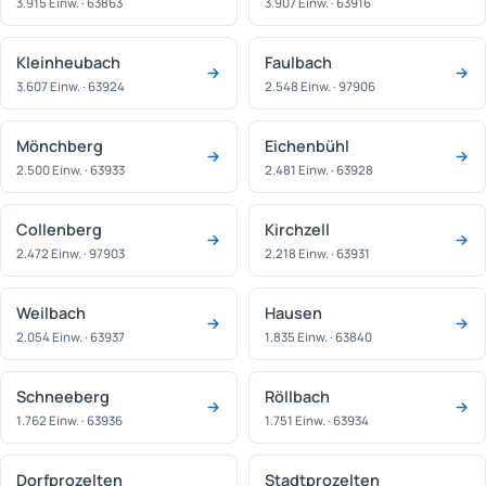
3.915 Einw. · 63863
3.907 Einw. · 63916
Kleinheubach
Faulbach
3.607 Einw. · 63924
2.548 Einw. · 97906
Mönchberg
Eichenbühl
2.500 Einw. · 63933
2.481 Einw. · 63928
Collenberg
Kirchzell
2.472 Einw. · 97903
2.218 Einw. · 63931
Weilbach
Hausen
2.054 Einw. · 63937
1.835 Einw. · 63840
Schneeberg
Röllbach
1.762 Einw. · 63936
1.751 Einw. · 63934
Dorfprozelten
Stadtprozelten