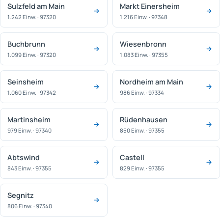
Sulzfeld am Main
Markt Einersheim
1.242 Einw. · 97320
1.216 Einw. · 97348
Buchbrunn
Wiesenbronn
1.099 Einw. · 97320
1.083 Einw. · 97355
Seinsheim
Nordheim am Main
1.060 Einw. · 97342
986 Einw. · 97334
Martinsheim
Rüdenhausen
979 Einw. · 97340
850 Einw. · 97355
Abtswind
Castell
843 Einw. · 97355
829 Einw. · 97355
Segnitz
806 Einw. · 97340