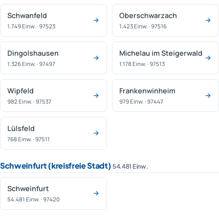
Schwanfeld
Oberschwarzach
1.749 Einw. · 97523
1.423 Einw. · 97516
Dingolshausen
Michelau im Steigerwald
1.326 Einw. · 97497
1.178 Einw. · 97513
Wipfeld
Frankenwinheim
982 Einw. · 97537
979 Einw. · 97447
Lülsfeld
768 Einw. · 97511
Schweinfurt (kreisfreie Stadt)
54.481 Einw.
Schweinfurt
54.481 Einw. · 97420