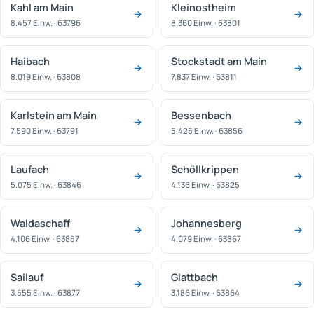
Kahl am Main
Kleinostheim
8.457 Einw. · 63796
8.360 Einw. · 63801
Haibach
Stockstadt am Main
8.019 Einw. · 63808
7.837 Einw. · 63811
Karlstein am Main
Bessenbach
7.590 Einw. · 63791
5.425 Einw. · 63856
Laufach
Schöllkrippen
5.075 Einw. · 63846
4.136 Einw. · 63825
Waldaschaff
Johannesberg
4.106 Einw. · 63857
4.079 Einw. · 63867
Sailauf
Glattbach
3.555 Einw. · 63877
3.186 Einw. · 63864