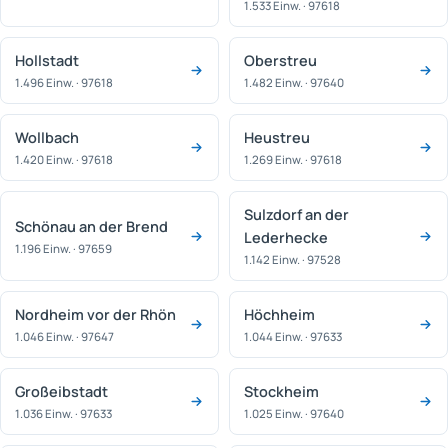
1.533 Einw. · 97618
Hollstadt
Oberstreu
1.496 Einw. · 97618
1.482 Einw. · 97640
Wollbach
Heustreu
1.420 Einw. · 97618
1.269 Einw. · 97618
Sulzdorf an der
Schönau an der Brend
Lederhecke
1.196 Einw. · 97659
1.142 Einw. · 97528
Nordheim vor der Rhön
Höchheim
1.046 Einw. · 97647
1.044 Einw. · 97633
Großeibstadt
Stockheim
1.036 Einw. · 97633
1.025 Einw. · 97640