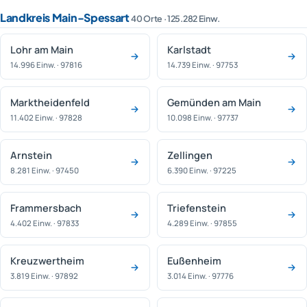
Landkreis Main-Spessart
40 Orte · 125.282 Einw.
Lohr am Main
Karlstadt
14.996 Einw. · 97816
14.739 Einw. · 97753
Marktheidenfeld
Gemünden am Main
11.402 Einw. · 97828
10.098 Einw. · 97737
Arnstein
Zellingen
8.281 Einw. · 97450
6.390 Einw. · 97225
Frammersbach
Triefenstein
4.402 Einw. · 97833
4.289 Einw. · 97855
Kreuzwertheim
Eußenheim
3.819 Einw. · 97892
3.014 Einw. · 97776