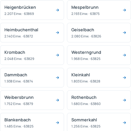
Heigenbrücken
Mespelbrunn
2.207 Einw. · 63869
2.193 Einw. · 63875
Heimbuchenthal
Geiselbach
2.140 Einw. · 63872
2.080 Einw. · 63826
Krombach
Westerngrund
2.048 Einw. · 63829
1.968 Einw. · 63825
Dammbach
Kleinkahl
1.938 Einw. · 63874
1.803 Einw. · 63828
Weibersbrunn
Rothenbuch
1.752 Einw. · 63879
1.680 Einw. · 63860
Blankenbach
Sommerkahl
1.485 Einw. · 63825
1.256 Einw. · 63825