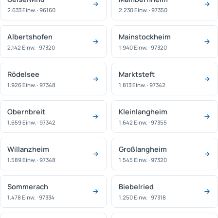
2.633 Einw. · 96160
2.230 Einw. · 97350
Albertshofen
Mainstockheim
2.142 Einw. · 97320
1.940 Einw. · 97320
Rödelsee
Marktsteft
1.926 Einw. · 97348
1.813 Einw. · 97342
Obernbreit
Kleinlangheim
1.659 Einw. · 97342
1.642 Einw. · 97355
Willanzheim
Großlangheim
1.589 Einw. · 97348
1.545 Einw. · 97320
Sommerach
Biebelried
1.478 Einw. · 97334
1.250 Einw. · 97318