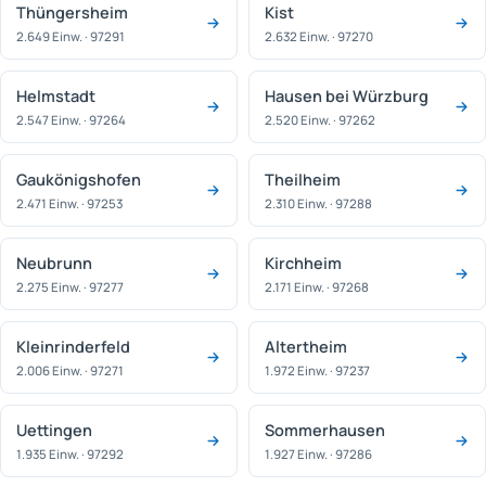
Thüngersheim
Kist
2.649 Einw. · 97291
2.632 Einw. · 97270
Helmstadt
Hausen bei Würzburg
2.547 Einw. · 97264
2.520 Einw. · 97262
Gaukönigshofen
Theilheim
2.471 Einw. · 97253
2.310 Einw. · 97288
Neubrunn
Kirchheim
2.275 Einw. · 97277
2.171 Einw. · 97268
Kleinrinderfeld
Altertheim
2.006 Einw. · 97271
1.972 Einw. · 97237
Uettingen
Sommerhausen
1.935 Einw. · 97292
1.927 Einw. · 97286