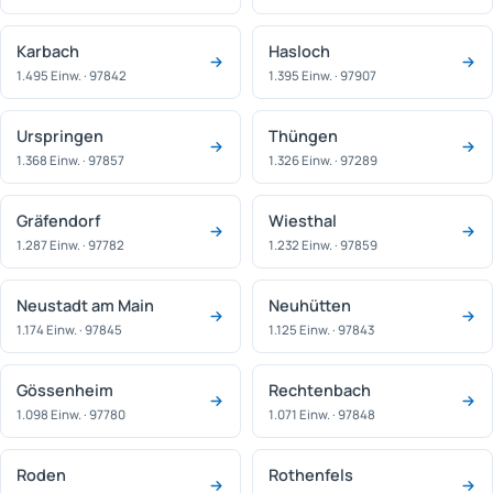
Karbach
Hasloch
1.495 Einw. · 97842
1.395 Einw. · 97907
Urspringen
Thüngen
1.368 Einw. · 97857
1.326 Einw. · 97289
Gräfendorf
Wiesthal
1.287 Einw. · 97782
1.232 Einw. · 97859
Neustadt am Main
Neuhütten
1.174 Einw. · 97845
1.125 Einw. · 97843
Gössenheim
Rechtenbach
1.098 Einw. · 97780
1.071 Einw. · 97848
Roden
Rothenfels