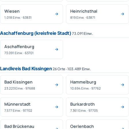
Wiesen
Heinrichsthal
1.018 Einw. · 63831
819 Einw. · 63871
Aschaffenburg (kreisfreie Stadt)
73.091 Einw.
Aschaffenburg
73.091 Einw. · 63701
Landkreis Bad Kissingen
26 Orte · 103.489 Einw.
Bad Kissingen
Hammelburg
23.223 Einw. · 97688
10.694 Einw. · 97762
Münnerstadt
Burkardroth
7.577 Einw. · 97702
7.361 Einw. · 97705
Bad Brückenau
Oerlenbach