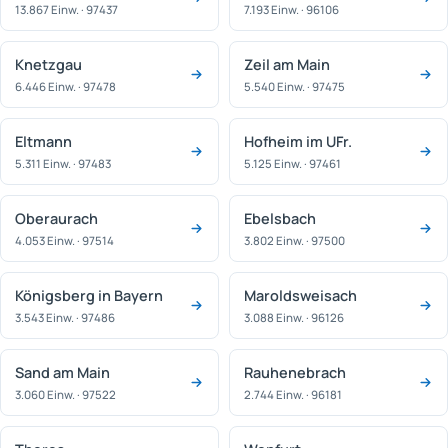
13.867 Einw. · 97437
7.193 Einw. · 96106
Knetzgau
Zeil am Main
6.446 Einw. · 97478
5.540 Einw. · 97475
Eltmann
Hofheim im UFr.
5.311 Einw. · 97483
5.125 Einw. · 97461
Oberaurach
Ebelsbach
4.053 Einw. · 97514
3.802 Einw. · 97500
Königsberg in Bayern
Maroldsweisach
3.543 Einw. · 97486
3.088 Einw. · 96126
Sand am Main
Rauhenebrach
3.060 Einw. · 97522
2.744 Einw. · 96181