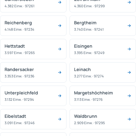
4.382 Einw. · 97261
4.360 Einw. · 97299
Reichenberg
Bergtheim
4.148 Einw. · 97234
3.740 Einw. · 97241
Hettstadt
Eisingen
3.597 Einw. · 97265
3.395 Einw. · 97249
Randersacker
Leinach
3.353 Einw. · 97236
3.277 Einw. · 97274
Unterpleichfeld
Margetshöchheim
3.132 Einw. · 97294
3.113 Einw. · 97276
Eibelstadt
Waldbrunn
3.091 Einw. · 97246
2.909 Einw. · 97295