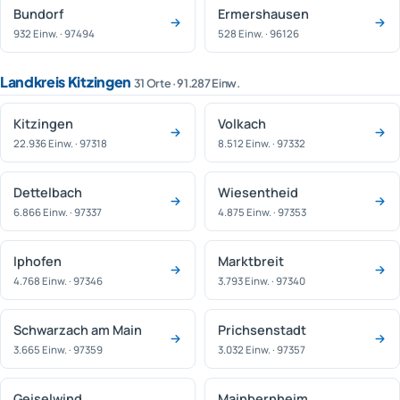
Bundorf
Ermershausen
932 Einw. · 97494
528 Einw. · 96126
Landkreis Kitzingen
31 Orte · 91.287 Einw.
Kitzingen
Volkach
22.936 Einw. · 97318
8.512 Einw. · 97332
Dettelbach
Wiesentheid
6.866 Einw. · 97337
4.875 Einw. · 97353
Iphofen
Marktbreit
4.768 Einw. · 97346
3.793 Einw. · 97340
Schwarzach am Main
Prichsenstadt
3.665 Einw. · 97359
3.032 Einw. · 97357
Geiselwind
Mainbernheim