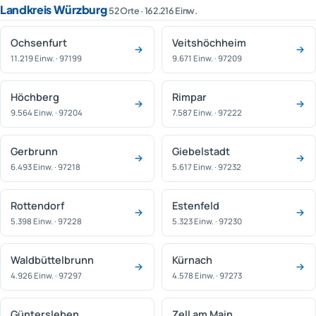
Landkreis Würzburg
52 Orte · 162.216 Einw.
Ochsenfurt
Veitshöchheim
11.219 Einw. · 97199
9.671 Einw. · 97209
Höchberg
Rimpar
9.564 Einw. · 97204
7.587 Einw. · 97222
Gerbrunn
Giebelstadt
6.493 Einw. · 97218
5.617 Einw. · 97232
Rottendorf
Estenfeld
5.398 Einw. · 97228
5.323 Einw. · 97230
Waldbüttelbrunn
Kürnach
4.926 Einw. · 97297
4.578 Einw. · 97273
Güntersleben
Zell am Main