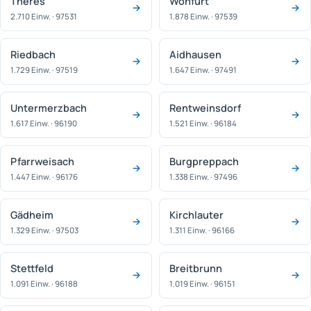
Theres
Wonfurt
2.710 Einw. · 97531
1.878 Einw. · 97539
Riedbach
Aidhausen
1.729 Einw. · 97519
1.647 Einw. · 97491
Untermerzbach
Rentweinsdorf
1.617 Einw. · 96190
1.521 Einw. · 96184
Pfarrweisach
Burgpreppach
1.447 Einw. · 96176
1.338 Einw. · 97496
Gädheim
Kirchlauter
1.329 Einw. · 97503
1.311 Einw. · 96166
Stettfeld
Breitbrunn
1.091 Einw. · 96188
1.019 Einw. · 96151