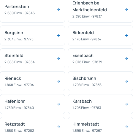
Erlenbach bei
Partenstein
Marktheidenfeld
2.689 Einw. · 97846
2.396 Einw. · 97837
Burgsinn
Birkenfeld
2.307 Einw. · 97775
2.176 Einw. · 97834
Steinfeld
Esselbach
2.088 Einw. · 97854
2.078 Einw. · 97839
Rieneck
Bischbrunn
1.868 Einw. · 97794
1.798 Einw. · 97836
Hafenlohr
Karsbach
1.759 Einw. · 97840
1.703 Einw. · 97783
Retzstadt
Himmelstadt
1.680 Einw. · 97282
1.598 Einw. · 97267