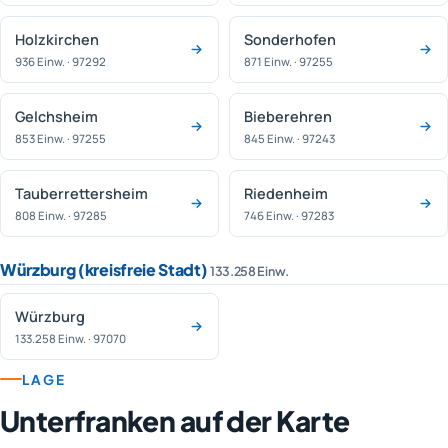
Holzkirchen
Sonderhofen
936 Einw. · 97292
871 Einw. · 97255
Gelchsheim
Bieberehren
853 Einw. · 97255
845 Einw. · 97243
Tauberrettersheim
Riedenheim
808 Einw. · 97285
746 Einw. · 97283
Würzburg (kreisfreie Stadt)
133.258 Einw.
Würzburg
133.258 Einw. · 97070
LAGE
Unterfranken auf der Karte