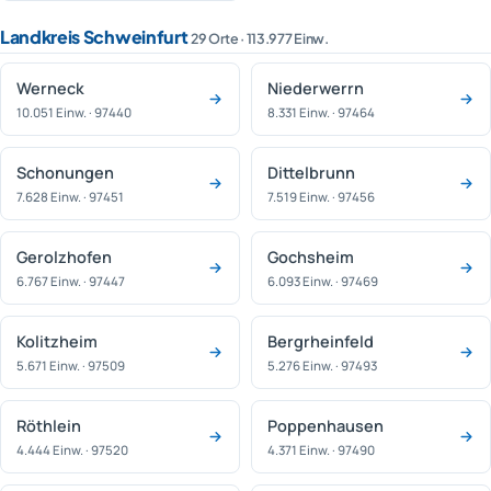
Landkreis Schweinfurt
29 Orte · 113.977 Einw.
Werneck
Niederwerrn
10.051 Einw. · 97440
8.331 Einw. · 97464
Schonungen
Dittelbrunn
7.628 Einw. · 97451
7.519 Einw. · 97456
Gerolzhofen
Gochsheim
6.767 Einw. · 97447
6.093 Einw. · 97469
Kolitzheim
Bergrheinfeld
5.671 Einw. · 97509
5.276 Einw. · 97493
Röthlein
Poppenhausen
4.444 Einw. · 97520
4.371 Einw. · 97490