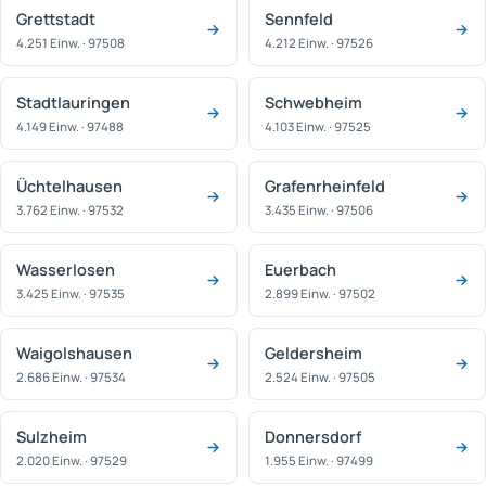
Grettstadt
Sennfeld
4.251 Einw. · 97508
4.212 Einw. · 97526
Stadtlauringen
Schwebheim
4.149 Einw. · 97488
4.103 Einw. · 97525
Üchtelhausen
Grafenrheinfeld
3.762 Einw. · 97532
3.435 Einw. · 97506
Wasserlosen
Euerbach
3.425 Einw. · 97535
2.899 Einw. · 97502
Waigolshausen
Geldersheim
2.686 Einw. · 97534
2.524 Einw. · 97505
Sulzheim
Donnersdorf
2.020 Einw. · 97529
1.955 Einw. · 97499