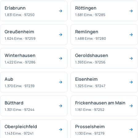
Erlabrunn
Röttingen
1.831 Einw. · 97250
1.681 Einw. · 97285
Greußenheim
Remlingen
1.624 Einw. · 97259
1.488 Einw. · 97280
Winterhausen
Geroldshausen
1.422 Einw. · 97286
1.393 Einw. · 97256
Aub
Eisenheim
1.370 Einw. · 97239
1.325 Einw. · 97247
Bütthard
Frickenhausen am Main
1.301 Einw. · 97244
1.161 Einw. · 97252
Oberpleichfeld
Prosselsheim
1.143 Einw. · 97241
1.130 Einw. · 97279