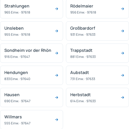
Strahlungen
Rödelmaier
965 Einw. · 97618
956 Einw. · 97618
Unsleben
Großbardorf
955 Einw. · 97618
931 Einw. · 97633
Sondheim vor der Rhön
Trappstadt
916 Einw. · 97647
881 Einw. · 97633
Hendungen
Aubstadt
833 Einw. · 97640
731 Einw. · 97633
Hausen
Herbstadt
690 Einw. · 97647
614 Einw. · 97633
Willmars
555 Einw. · 97647