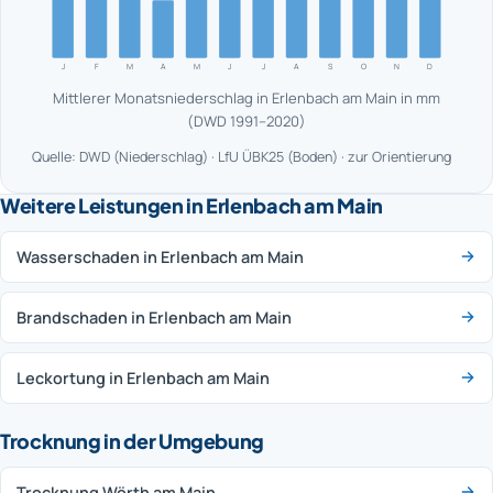
J
F
M
A
M
J
J
A
S
O
N
D
Mittlerer Monatsniederschlag in Erlenbach am Main in mm
(DWD 1991–2020)
Quelle: DWD (Niederschlag) · LfU ÜBK25 (Boden) · zur Orientierung
Weitere Leistungen in Erlenbach am Main
Wasserschaden in Erlenbach am Main
Brandschaden in Erlenbach am Main
Leckortung in Erlenbach am Main
Trocknung in der Umgebung
Trocknung Wörth am Main