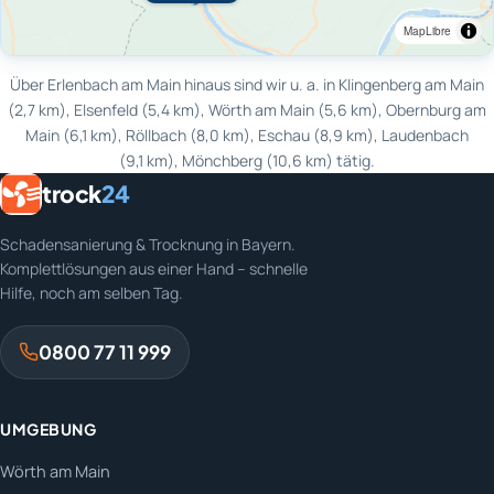
MapLibre
Über Erlenbach am Main hinaus sind wir u. a. in Klingenberg am Main
(2,7 km), Elsenfeld (5,4 km), Wörth am Main (5,6 km), Obernburg am
Main (6,1 km), Röllbach (8,0 km), Eschau (8,9 km), Laudenbach
(9,1 km), Mönchberg (10,6 km) tätig.
trock
24
Schadensanierung & Trocknung in Bayern.
Komplettlösungen aus einer Hand – schnelle
Hilfe, noch am selben Tag.
0800 77 11 999
UMGEBUNG
Wörth am Main