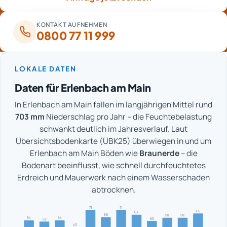
KONTAKT AUFNEHMEN
0800 77 11 999
LOKALE DATEN
Daten für Erlenbach am Main
In Erlenbach am Main fallen im langjährigen Mittel rund
703 mm
Niederschlag pro Jahr – die Feuchtebelastung
schwankt deutlich im Jahresverlauf. Laut
Übersichtsbodenkarte (ÜBK25) überwiegen in und um
Erlenbach am Main Böden wie
Braunerde
– die
Bodenart beeinflusst, wie schnell durchfeuchtetes
Erdreich und Mauerwerk nach einem Wasserschaden
abtrocknen.
71
71
65
63
59
58
58
54
54
53
52
43