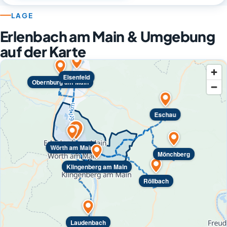
LAGE
Erlenbach am Main & Umgebung
auf der Karte
Elsenfeld
Obernburg am Main
Eschau
Wörth am Main
Mönchberg
Klingenberg am Main
Röllbach
Laudenbach