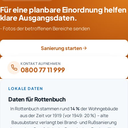
unbeschädigt ist. Korrosive Rußpartikel im Inneren
oder Bodenbelag kommen häufig vor. Messungen nach
Für eine planbare Einordnung helfen
können Platinen und Kontakte schleichend angreifen,
den Löscharbeiten machen solche Risiken sichtbar,
sodass Ausfälle erst später auftreten. Betroffene
klare Ausgangsdaten.
bevor Bereiche wieder geschlossen werden.
Geräte sollten deshalb nicht weiter genutzt, sondern
- Fotos der betroffenen Bereiche senden
geprüft und je nach Befund fachgerecht gereinigt oder
ersetzt werden. Die Entscheidung wird dokumentiert
und mit der Versicherung abgestimmt.
Sanierung starten
KONTAKT AUFNEHMEN
0800 77 11 999
LOKALE DATEN
Daten für Rottenbuch
In Rottenbuch stammen rund
14 %
der Wohngebäude
aus der Zeit vor 1919 (vor 1949: 20 %) – alte
Bausubstanz verlangt bei Brand- und Rußsanierung