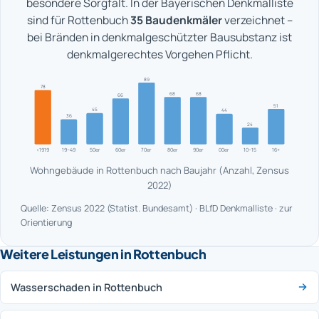
besondere Sorgfalt. In der Bayerischen Denkmalliste
sind für Rottenbuch
35 Baudenkmäler
verzeichnet –
bei Bränden in denkmalgeschützter Bausubstanz ist
denkmalgerechtes Vorgehen Pflicht.
89
78
68
68
66
51
45
44
36
24
<1919
19–49
50er
60er
70er
80er
90er
00er
10–15
16+
Wohngebäude in Rottenbuch nach Baujahr (Anzahl, Zensus
2022)
Quelle: Zensus 2022 (Statist. Bundesamt) · BLfD Denkmalliste · zur
Orientierung
Weitere Leistungen in Rottenbuch
Wasserschaden in Rottenbuch