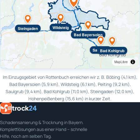
Wildsteig
Steingaden
Bad Bayersoien
Saulgrub
Bad Kohlgrub
MapLibre
Im Einzugsgebiet von Rottenbuch erreichen wir z. B. Böbing (4,1 km),
Bad Bayersoien (5,9 km), Wildsteig (6,1 km), Peiting (9,2 km),
Saulgrub (9,4 km), Bad Kohlgrub (11,0 km), Steingaden (12,0 km),
Hohenpeißenberg (15,6 km) in kurzer Zeit.
trock
24
Schadensanierung & Trocknung in Bayern.
Komplettlösungen aus einer Hand – schnelle
Hilfe, noch am selben Tag.