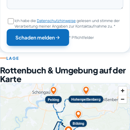
Ich habe die
Datenschutzhinweise
gelesen und stimme der
Verarbeitung meiner Angaben zur Kontaktaufnahme zu.
*
Schaden melden
* Pflichtfelder
LAGE
Rottenbuch & Umgebung auf der
Karte
Hohenpeißenberg
Peiting
Böbing