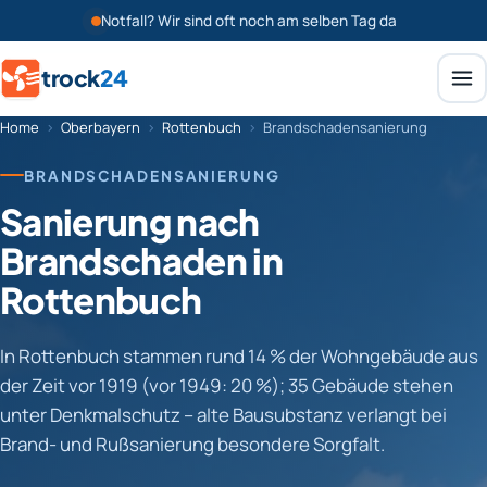
Notfall? Wir sind oft noch am selben Tag da
trock
24
Home
›
Oberbayern
›
Rottenbuch
›
Brandschadensanierung
BRANDSCHADENSANIERUNG
Sanierung nach
Brandschaden in
Rottenbuch
In Rottenbuch stammen rund 14 % der Wohngebäude aus
der Zeit vor 1919 (vor 1949: 20 %); 35 Gebäude stehen
unter Denkmalschutz – alte Bausubstanz verlangt bei
Brand- und Rußsanierung besondere Sorgfalt.