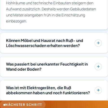
Hohlräume und technische Einbauten steigern den
Aufwand zusätzlich. Deshalb werden Gebäudedaten
und Materialangaben früh in die Einschätzung
einbezogen.
Können Möbel und Hausrat nach Ruß- und
Löschwasserschaden erhalten werden?
Oft ist das möglich, abhängig von Material und
Belastungsgrad. Glatte, geschlossene Oberflächen
Was passiert bei unerkannter Feuchtigkeit in
lassen sich meist gut reinigen, stark durchfeuchtete
Wand oder Boden?
Polster und aufgequollene Pressspanmöbel dagegen in
Verbleibende Feuchtigkeit kann Schimmel, muffigen
vielen Fällen nicht. Wertgegenstände und
Geruch und langfristige Schäden an Estrich, Dämmung
Erinnerungsstücke können mit spezialisierten
Was ist mit Elektrogeräten, die Ruß
und Belägen verursachen. In Küchen verdecken
Verfahren aufbereitet werden. Über Erhalt oder
abbekommen haben und noch funktionieren?
Einbaumöbel oft Hohlräume, in denen Feuchte lange
Entsorgung wird abgestimmt und alles wird
Die Funktion allein zeigt nicht, dass ein Gerät
bestehen bleibt. Auch spätere Ablösungen von Putz
dokumentiert entschieden.
NÄCHSTER SCHRITT