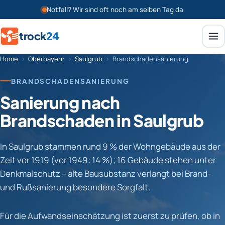
Notfall? Wir sind oft noch am selben Tag da
trock
24
Home
›
Oberbayern
›
Saulgrub
›
Brandschadensanierung
BRANDSCHADENSANIERUNG
Sanierung nach
Brandschaden in Saulgrub
In Saulgrub stammen rund 9 % der Wohngebäude aus der
Zeit vor 1919 (vor 1949: 14 %); 16 Gebäude stehen unter
Denkmalschutz – alte Bausubstanz verlangt bei Brand-
und Rußsanierung besondere Sorgfalt.
Für die Aufwandseinschätzung ist zuerst zu prüfen, ob in