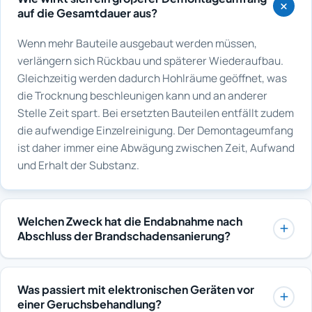
auf die Gesamtdauer aus?
Wenn mehr Bauteile ausgebaut werden müssen,
verlängern sich Rückbau und späterer Wiederaufbau.
Gleichzeitig werden dadurch Hohlräume geöffnet, was
die Trocknung beschleunigen kann und an anderer
Stelle Zeit spart. Bei ersetzten Bauteilen entfällt zudem
die aufwendige Einzelreinigung. Der Demontageumfang
ist daher immer eine Abwägung zwischen Zeit, Aufwand
und Erhalt der Substanz.
Welchen Zweck hat die Endabnahme nach
Abschluss der Brandschadensanierung?
Bei der Endabnahme wird der erreichte Zustand
gemeinsam mit dem Auftraggeber geprüft: Sauberkeit
Was passiert mit elektronischen Geräten vor
der Flächen, Geruchsfreiheit, trockene Messwerte und
einer Geruchsbehandlung?