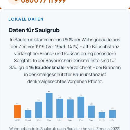
0800 77 11 999
LOKALE DATEN
Daten für Saulgrub
In Saulgrub stammen rund
9 %
der Wohngebäude aus
der Zeit vor 1919 (vor 1949: 14 %) – alte Bausubstanz
verlangt bei Brand- und Rußsanierung besondere
Sorgfalt. In der Bayerischen Denkmalliste sind für
Saulgrub
16 Baudenkmäler
verzeichnet – bei Bränden
in denkmalgeschützter Bausubstanz ist
denkmalgerechtes Vorgehen Pflicht.
85
72
65
63
55
44
42
27
27
20
<1919
19–49
50er
60er
70er
80er
90er
00er
10–15
16+
Wohngebäude in Saulgrub nach Baujahr (Anzahl, Zensus 2022)