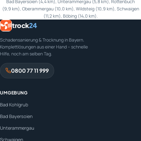
Bad Bayersoien (4,4 km), Unterammergau (5,8 km), Rottenbuch
(9,9 km), Oberammergau (10,0 km), Wildsteig (10,9 km), Schwaigen
(11,2 km), Böbing (14,0 km).
trock
24
Schadensanierung & Trocknung in Bayern.
Komplettlösungen aus einer Hand – schnelle
Hilfe, noch am selben Tag.
0800 77 11 999
UMGEBUNG
Bad Kohlgrub
Bad Bayersoien
Unterammergau
Schwaigen