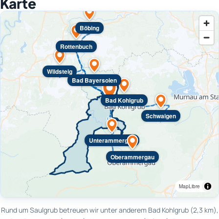
Karte
Böbing
Rottenbuch
Wildsteig
Bad Bayersoien
Bad Kohlgrub
Schwaigen
Unterammergau
Oberammergau
MapLibre
Rund um Saulgrub betreuen wir unter anderem Bad Kohlgrub (2,3 km),