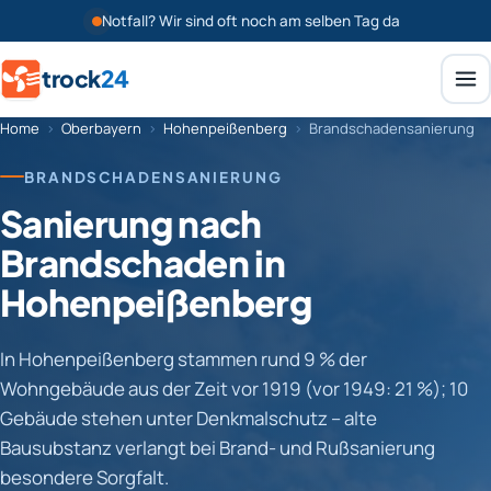
Notfall? Wir sind oft noch am selben Tag da
trock
24
Home
›
Oberbayern
›
Hohenpeißenberg
›
Brandschadensanierung
BRANDSCHADENSANIERUNG
Sanierung nach
Brandschaden in
Hohenpeißenberg
In Hohenpeißenberg stammen rund 9 % der
Wohngebäude aus der Zeit vor 1919 (vor 1949: 21 %); 10
Gebäude stehen unter Denkmalschutz – alte
Bausubstanz verlangt bei Brand- und Rußsanierung
besondere Sorgfalt.