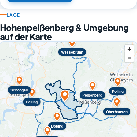
LAGE
Hohenpeißenberg & Umgebung
auf der Karte
Wessobrunn
Schongau
Polling
Peißenberg
Peiting
Oberhausen
Böbing