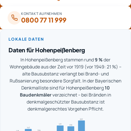
KONTAKT AUFNEHMEN
0800 77 11 999
LOKALE DATEN
Daten für Hohenpeißenberg
In Hohenpeißenberg stammen rund
9 %
der
Wohngebäude aus der Zeit vor 1919 (vor 1949: 21 %) –
alte Bausubstanz verlangt bei Brand- und
Rußsanierung besondere Sorgfalt. In der Bayerischen
Denkmalliste sind für Hohenpeißenberg
10
Baudenkmäler
verzeichnet – bei Bränden in
denkmalgeschützter Bausubstanz ist
denkmalgerechtes Vorgehen Pflicht.
221
177
170
147
124
118