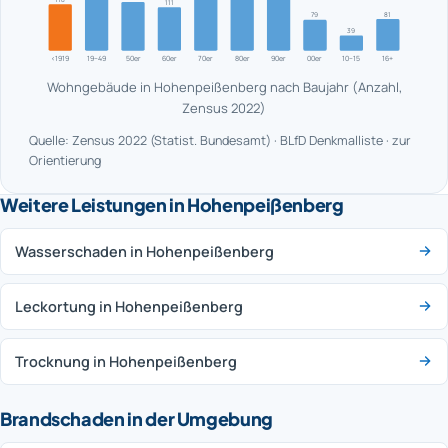
111
81
79
39
<1919
19–49
50er
60er
70er
80er
90er
00er
10–15
16+
Wohngebäude in Hohenpeißenberg nach Baujahr (Anzahl,
Zensus 2022)
Quelle: Zensus 2022 (Statist. Bundesamt) · BLfD Denkmalliste · zur
Orientierung
Weitere Leistungen in Hohenpeißenberg
Wasserschaden in Hohenpeißenberg
Leckortung in Hohenpeißenberg
Trocknung in Hohenpeißenberg
Brandschaden in der Umgebung