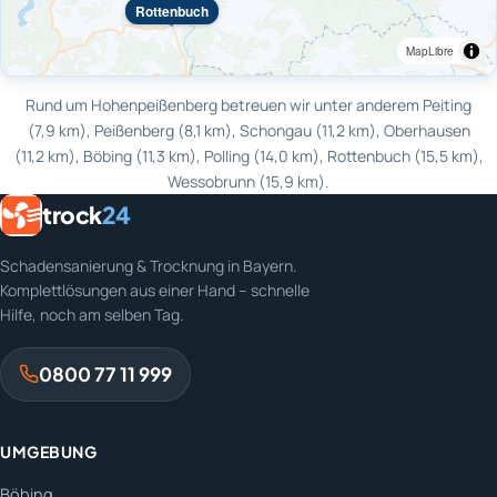
Rottenbuch
MapLibre
Rund um Hohenpeißenberg betreuen wir unter anderem Peiting
(7,9 km), Peißenberg (8,1 km), Schongau (11,2 km), Oberhausen
(11,2 km), Böbing (11,3 km), Polling (14,0 km), Rottenbuch (15,5 km),
Wessobrunn (15,9 km).
trock
24
Schadensanierung & Trocknung in Bayern.
Komplettlösungen aus einer Hand – schnelle
Hilfe, noch am selben Tag.
0800 77 11 999
UMGEBUNG
Böbing