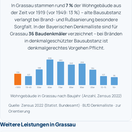
In Grassau stammen rund
7 %
der Wohngebäude aus
der Zeit vor 1919 (vor 1949: 13 %) – alte Bausubstanz
verlangt bei Brand- und Rußsanierung besondere
Sorgfalt. In der Bayerischen Denkmalliste sind für
Grassau
36 Baudenkmäler
verzeichnet – bei Bränden
in denkmalgeschützter Bausubstanz ist
denkmalgerechtes Vorgehen Pflicht.
306
280
256
245
188
184
136
107
107
95
<1919
19–49
50er
60er
70er
80er
90er
00er
10–15
16+
Wohngebäude in Grassau nach Baujahr (Anzahl, Zensus 2022)
Quelle: Zensus 2022 (Statist. Bundesamt) · BLfD Denkmalliste · zur
Orientierung
Weitere Leistungen in Grassau