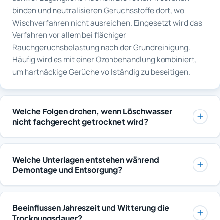
binden und neutralisieren Geruchsstoffe dort, wo
Wischverfahren nicht ausreichen. Eingesetzt wird das
Verfahren vor allem bei flächiger
Rauchgeruchsbelastung nach der Grundreinigung.
Häufig wird es mit einer Ozonbehandlung kombiniert,
um hartnäckige Gerüche vollständig zu beseitigen.
Welche Folgen drohen, wenn Löschwasser
nicht fachgerecht getrocknet wird?
Zurückbleibende Feuchtigkeit kann Schimmelbildung,
die Zersetzung von Dämmstoffen, aufquellende Böden
Welche Unterlagen entstehen während
und Korrosion an Metallteilen sowie Leitungen
Demontage und Entsorgung?
verursachen. Auch muffiger Geruch und Schäden an
Dokumentiert werden der Zustand vor Beginn, der
angrenzenden Bauteilen sind typisch. Solche
Arbeitsfortschritt sowie alle ausgebauten Materialien
Folgeschäden sind häufig teurer als die ursprüngliche
Beeinflussen Jahreszeit und Witterung die
mit Art und Menge. Fotos, Aufmaße und Wiegescheine
Sanierung und werden von Versicherern bei
Trocknungsdauer?