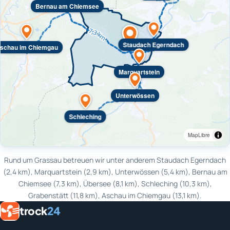
Bernau am Chiemsee
Staudach Egerndach
schau im Chiemgau
Marquartstein
Unterwössen
Schleching
MapLibre
Rund um Grassau betreuen wir unter anderem Staudach Egerndach
(2,4 km), Marquartstein (2,9 km), Unterwössen (5,4 km), Bernau am
Chiemsee (7,3 km), Übersee (8,1 km), Schleching (10,3 km),
Grabenstätt (11,8 km), Aschau im Chiemgau (13,1 km).
trock
24