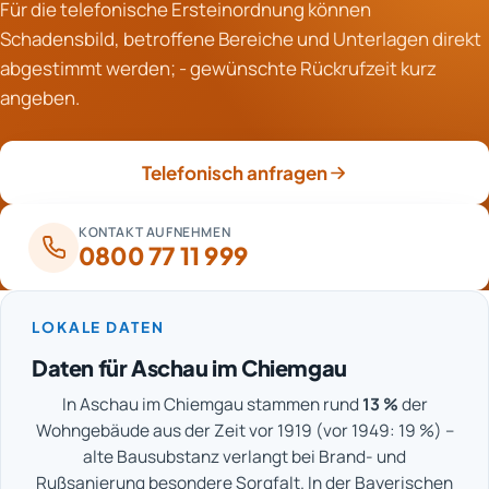
Für die telefonische Ersteinordnung können
anderer Brand trotz größerer Flammen auf einen
Überdruckverfahren zum Einsatz.
Schadensbild, betroffene Bereiche und Unterlagen direkt
kleineren Bereich begrenzt bleibt. Auch
abgestimmt werden; - gewünschte Rückrufzeit kurz
Löschwassermenge, Materialart und Geruchsintensität
angeben.
unterscheiden sich teils stark. Deshalb ist der
tatsächliche Sanierungsumfang aussagekräftiger als
der erste optische Eindruck.
Telefonisch anfragen
KONTAKT AUFNEHMEN
0800 77 11 999
LOKALE DATEN
Daten für Aschau im Chiemgau
In Aschau im Chiemgau stammen rund
13 %
der
Wohngebäude aus der Zeit vor 1919 (vor 1949: 19 %) –
alte Bausubstanz verlangt bei Brand- und
Rußsanierung besondere Sorgfalt. In der Bayerischen