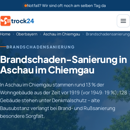
Notfall? Wir sind oft noch am selben Tag da
trock
24
Home
›
Oberbayern
›
Aschau im Chiemgau
›
Brandschadensanierung
BRANDSCHADENSANIERUNG
Brandschaden-Sanierung in
Aschau im Chiemgau
In Aschau im Chiemgau stammen rund 13 % der
Wohngebäude aus der Zeit vor 1919 (vor 1949: 19 %); 128
Gebäude stehen unter Denkmalschutz – alte
Bausubstanz verlangt bei Brand- und Rußsanierung
besondere Sorgfalt.