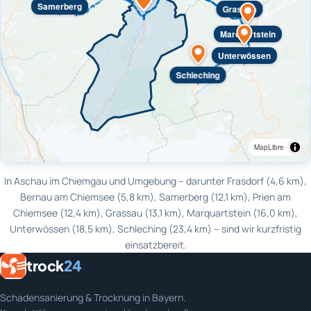
Samerberg
Grassau
Marquartstein
Unterwössen
Schleching
MapLibre
In Aschau im Chiemgau und Umgebung – darunter Frasdorf (4,6 km),
Bernau am Chiemsee (5,8 km), Samerberg (12,1 km), Prien am
Chiemsee (12,4 km), Grassau (13,1 km), Marquartstein (16,0 km),
Unterwössen (18,5 km), Schleching (23,4 km) – sind wir kurzfristig
einsatzbereit.
trock
24
Schadensanierung & Trocknung in Bayern.