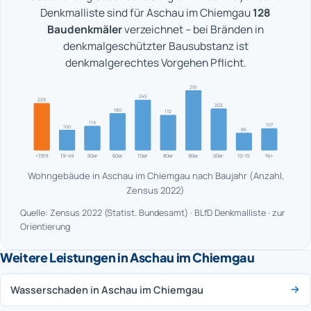
Denkmalliste sind für Aschau im Chiemgau
128
Baudenkmäler
verzeichnet – bei Bränden in
denkmalgeschützter Bausubstanz ist
denkmalgerechtes Vorgehen Pflicht.
291
245
229
203
180
172
119
107
100
86
<1919
19–49
50er
60er
70er
80er
90er
00er
10–15
16+
Wohngebäude in Aschau im Chiemgau nach Baujahr (Anzahl,
Zensus 2022)
Quelle: Zensus 2022 (Statist. Bundesamt) · BLfD Denkmalliste · zur
Orientierung
Weitere Leistungen in Aschau im Chiemgau
Wasserschaden in Aschau im Chiemgau