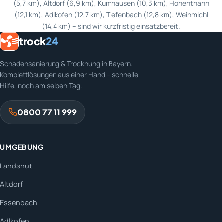
(5,7 km), Altdorf (6,9 km), Kumhausen (10,3 km), Hohenthann
(12,1 km), Adlkofen (12,7 km), Tiefenbach (12,8 km), Weihmichl
(14,4 km) – sind wir kurzfristig einsatzbereit.
trock
24
Schadensanierung & Trocknung in Bayern.
Komplettlösungen aus einer Hand – schnelle
Hilfe, noch am selben Tag.
0800 77 11 999
UMGEBUNG
Landshut
Altdorf
Essenbach
Adlkofen