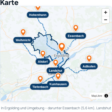
Karte
Hohenthann
Essenbach
Weihmichl
Altdorf
Adlkofen
Landshut
Kumhausen
Tiefenbach
MapLibre
In Ergolding und Umgebung – darunter Essenbach (5,6 km), Landshut