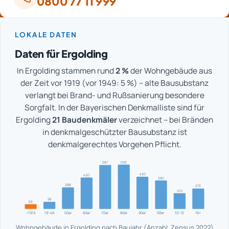
0800 77 11 999
LOKALE DATEN
Daten für Ergolding
In Ergolding stammen rund
2 %
der Wohngebäude aus
der Zeit vor 1919 (vor 1949: 5 %) – alte Bausubstanz
verlangt bei Brand- und Rußsanierung besondere
Sorgfalt. In der Bayerischen Denkmalliste sind für
Ergolding
21 Baudenkmäler
verzeichnet – bei Bränden
in denkmalgeschützter Bausubstanz ist
denkmalgerechtes Vorgehen Pflicht.
593
587
430
420
380
288
273
210
96
63
<1919
19–49
50er
60er
70er
80er
90er
00er
10–15
16+
Wohngebäude in Ergolding nach Baujahr (Anzahl, Zensus 2022)