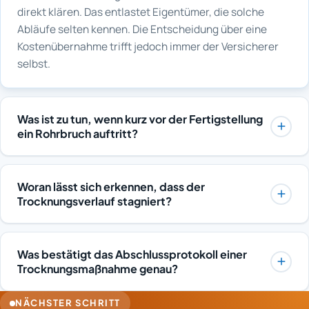
direkt klären. Das entlastet Eigentümer, die solche
Abläufe selten kennen. Die Entscheidung über eine
Kostenübernahme trifft jedoch immer der Versicherer
selbst.
Was ist zu tun, wenn kurz vor der Fertigstellung
ein Rohrbruch auftritt?
Zuerst wird die Leckstelle lokalisiert und der Rohrbruch
instand gesetzt, damit kein weiteres Wasser nachläuft.
Woran lässt sich erkennen, dass der
Danach folgen Wasseraufnahme sowie Estrich- und
Trocknungsverlauf stagniert?
Dämmschichttrocknung mit fortlaufender
Wenn Messwerte über mehrere Kontrollen hinweg kaum
Feuchtemessung. Die rasche Reaktion ist entscheidend
noch sinken, obwohl die Zielwerte noch nicht erreicht
dafür, ob Beläge und Einbauten erhalten werden
Was bestätigt das Abschlussprotokoll einer
sind, spricht das für eine Stagnation. Mögliche Gründe
können. Kurzfristige Unterstützung lässt sich über die
Trocknungsmaßnahme genau?
sind eine unerkannte Feuchtequelle, eine ungeeignete
Hotline 0800 77 11 999 organisieren, häufig noch am
Das Abschlussprotokoll hält fest, dass alle
Luftführung oder eingeschlossene
selben Tag.
NÄCHSTER SCHRITT