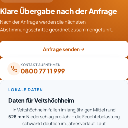
überwachten Bauteile die festgelegten Zielwerte
Wasseransammlungen. In solchen Fällen wird die
Klare Übergabe nach der Anfrage
erreicht haben. Es enthält die vollständige Messreihe,
Ursache systematisch eingegrenzt, falls erforderlich
die eingesetzten Verfahren, die Gerätelaufzeiten und
auch mit ergänzender Leckortung. Die Messreihe bildet
Nach der Anfrage werden die nächsten
Fotos der relevanten Bereiche. Damit dient es als
dafür die sachliche Grundlage.
Abstimmungsschritte geordnet zusammengeführt.
Nachweis gegenüber Versicherern und als Freigabe für
Folgearbeiten wie Bodenbeläge oder neuen Putz. Das
Dokument sollte dauerhaft zu den Gebäudeunterlagen
Anfrage senden
genommen werden.
KONTAKT AUFNEHMEN
0800 77 11 999
LOKALE DATEN
Daten für Veitshöchheim
In Veitshöchheim fallen im langjährigen Mittel rund
626 mm
Niederschlag pro Jahr – die Feuchtebelastung
schwankt deutlich im Jahresverlauf. Laut