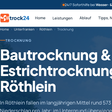
24/7 Soforthilfe bei
Wasser- 
trock
24
Home
Ablauf
Tipps, 
Leistungen
Home
›
Unterfranken
›
Röthlein
›
Trocknung
TROCKNUNG
Bautrocknung &
Estrichtrocknung
Röthlein
In Röthlein fallen im langjährigen Mittel rund 57
Niederschlag pro Jahr; im Untergrund überwieg