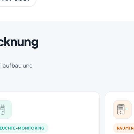
ocknung
ilaufbau und
FEUCHTE-MONITORING
RAUMT