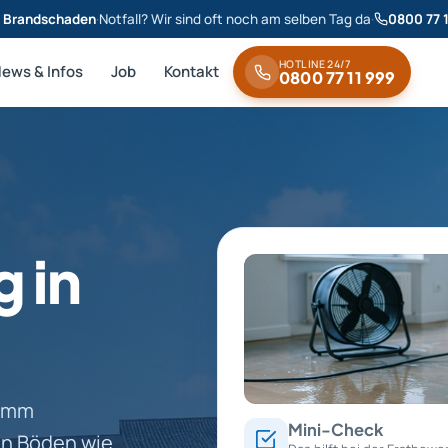
& Brandschaden
·
Notfall? Wir sind oft noch am selben Tag da
·
0800 77 
HOTLINE 24/7
News & Infos
Job
Kontakt
0800 77 11 999
 in
3 mm
Mini-Check
en Böden wie