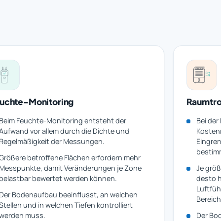
uchte-Monitoring
Raumtr
Beim Feuchte-Monitoring entsteht der
Bei der
Aufwand vor allem durch die Dichte und
Kostenr
Regelmäßigkeit der Messungen.
Eingre
bestim
Größere betroffene Flächen erfordern mehr
Messpunkte, damit Veränderungen je Zone
Je größ
belastbar bewertet werden können.
desto h
Luftfüh
Der Bodenaufbau beeinflusst, an welchen
Bereic
Stellen und in welchen Tiefen kontrolliert
werden muss.
Der Bod