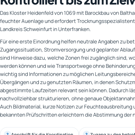
Das Kloster Heidenfeld von 1069 mit Barockbau von Balth
feuchter Auenlage und erfordert Trocknungsspezialisten
Landkreis Schweinfurt in Unterfranken.
Für eine erste Einordnung helfen neutrale Angaben zu be
Zugangssituation, Stromversorgung und geplanter Ablaufk
sind Hinweise dazu, welche Zonen frei zugänglich sind, w
werden können und wie Transportwege ohne Behinderung
wichtig sind Informationen zu möglichen Leitungsbereich
Übergängen und zu genutzten Räumen, in denen Schut
abgestimmte Laufzeiten relevant sein können. Dadurch lä
nachvollziehbar strukturieren, ohne genaue Objektann
Auch Bildmaterial, kurze Notizen zur Feuchteausbreitung
bekannten Prüfschritten erleichtern die Abstimmung der n
Anschrift für die Koordination
Zugang zu den betr
?
?