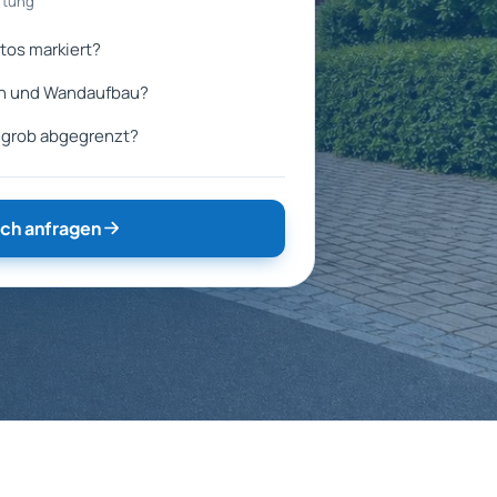
rtung
tos markiert?
en und Wandaufbau?
h grob abgegrenzt?
ch anfragen