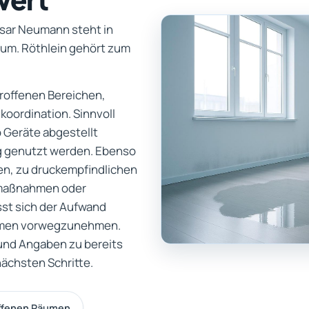
asar Neumann steht in
tum. Röthlein gehört zum
troffenen Bereichen,
oordination. Sinnvoll
o Geräte abgestellt
 genutzt werden. Ebenso
en, zu druckempfindlichen
zmaßnahmen oder
sst sich der Aufwand
ahmen vorwegzunehmen.
 und Angaben zu bereits
ächsten Schritte.
offenen Räumen