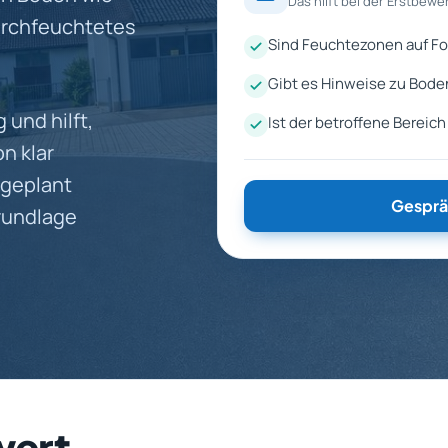
Das hilft bei der Erstbewe
urchfeuchtetes
Sind Feuchtezonen auf Fo
Gibt es Hinweise zu Bod
 und hilft,
Ist der betroffene Bereic
n klar
 geplant
Gesprä
rundlage
wert