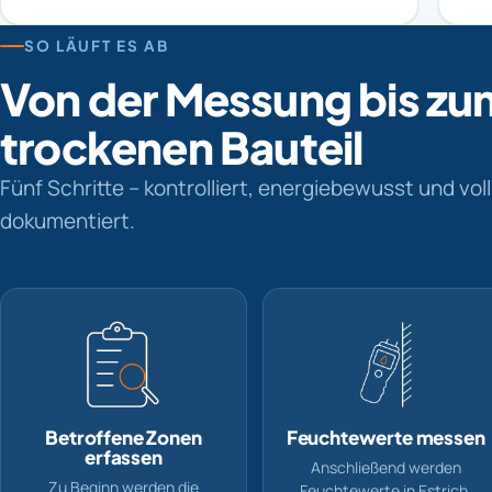
SO LÄUFT ES AB
Von der Messung bis zu
trockenen Bauteil
Fünf Schritte – kontrolliert, energiebewusst und vol
dokumentiert.
Betroffene Zonen
Feuchtewerte messen
erfassen
Anschließend werden
Zu Beginn werden die
Feuchtewerte in Estrich,