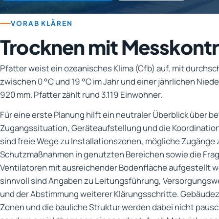
VORAB KLÄREN
Trocknen mit Messkontr
Pfatter weist ein ozeanisches Klima (Cfb) auf, mit durchs
zwischen 0 °C und 19 °C im Jahr und einer jährlichen Ni
920 mm. Pfatter zählt rund 3.119 Einwohner.
Für eine erste Planung hilft ein neutraler Überblick über b
Zugangssituation, Geräteaufstellung und die Koordination
sind freie Wege zu Installationszonen, mögliche Zugänge
Schutzmaßnahmen in genutzten Bereichen sowie die Frag
Ventilatoren mit ausreichender Bodenfläche aufgestellt 
sinnvoll sind Angaben zu Leitungsführung, Versorgungs
und der Abstimmung weiterer Klärungsschritte. Gebäude
Zonen und die bauliche Struktur werden dabei nicht pau