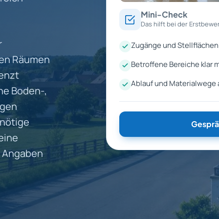
Mini-Check
Das hilft bei der Erstbewe
r
Zugänge und Stellflächen 
enen Räumen
Betroffene Bereiche klar 
renzt
Ablauf und Materialwege
he Boden-,
ogen
nnötige
Gesprä
eine
se Angaben