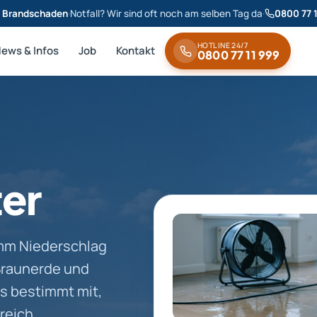
& Brandschaden
·
Notfall? Wir sind oft noch am selben Tag da
·
0800 77 
HOTLINE 24/7
News & Infos
Job
Kontakt
0800 77 11 999
ter
0 mm Niederschlag
Braunerde und
s bestimmt mit,
reich