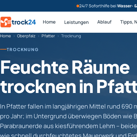
24/7 Soforthilfe bei
Wasser- 
trock
24
Home
Ablauf
Tipps, 
Leistungen
Home
›
Oberpfalz
›
Pfatter
›
Trocknung
TROCKNUNG
Feuchte Räume
trocknen in Pfat
In Pfatter fallen im langjährigen Mittel rund 69
pro Jahr; im Untergrund überwiegen Böden wie 
Parabraunerde aus kiesführendem Lehm – beide
wie schnell durchfeuchtetes Mauerwerk und Erd