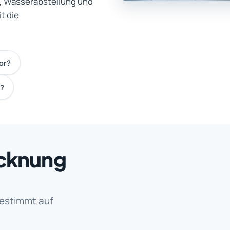
, Wasserabstellung und
t die
or?
n?
ocknung
estimmt auf