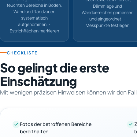
feuchten Bereiche in Boden,
Dämmlage und
Wand und Randzonen
Wandbereichen gemessen
systematisch
und eingeordnet. -
aufgenommen. -
Messpunkte festlegen
Estrichflächen markieren
CHECKLISTE
So gelingt die erste
Einschätzung
Mit wenigen präzisen Hinweisen können wir den Fall
Fotos der betroffenen Bereiche
Z
bereithalten