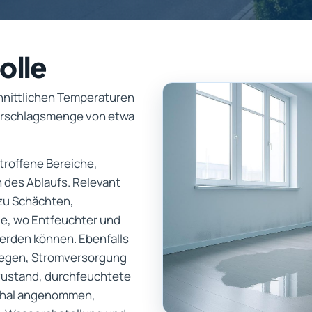
olle
chnittlichen Temperaturen
ederschlagsmenge von etwa
etroffene Bereiche,
 des Ablaufs. Relevant
 zu Schächten,
e, wo Entfeuchter und
werden können. Ebenfalls
wegen, Stromversorgung
zustand, durchfeuchtete
schal angenommen,