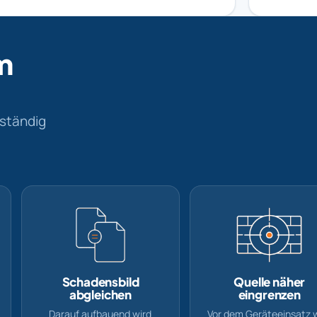
m
lständig
Schadensbild
Quelle näher
abgleichen
eingrenzen
Darauf aufbauend wird
Vor dem Geräteeinsatz 