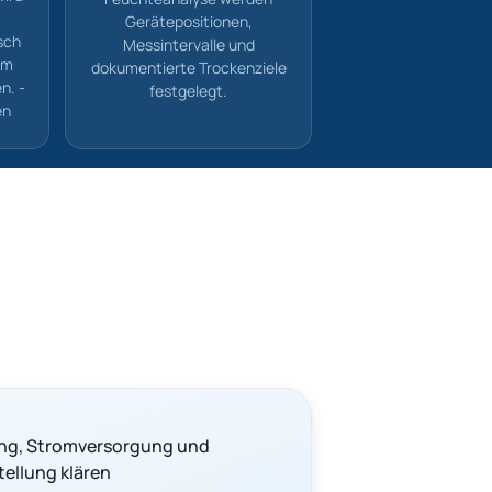
Gerätepositionen,
sch
Messintervalle und
em
dokumentierte Trockenziele
n. -
festgelegt.
en
ung, Stromversorgung und
ellung klären