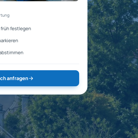
rtung
früh festlegen
markieren
 abstimmen
ch anfragen