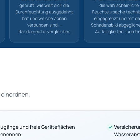
geprüft, wie weit sich die
die wahrscheinliche
Durchfeuchtung ausgedehnt
Feuchteursache techni
hat und welche Zonen
eingegrenzt und mit d
verbunden sind. -
Schadensbild abgegliche
Randbereiche vergleichen
Auffälligkeiten zuordn
 einordnen.
ugänge und freie Geräteflächen
Versicher
benennen
Wasserabst