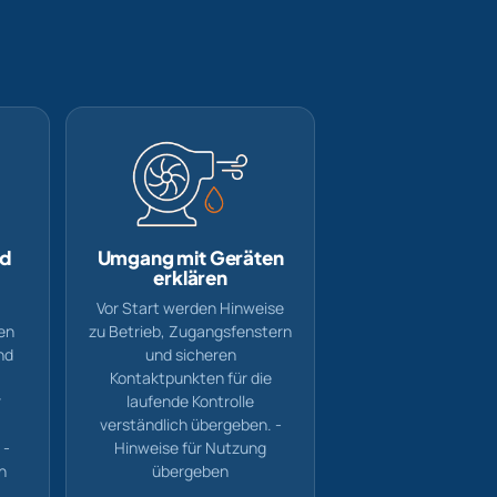
nd
Umgang mit Geräten
erklären
Vor Start werden Hinweise
en
zu Betrieb, Zugangsfenstern
nd
und sicheren
Kontaktpunkten für die
r
laufende Kontrolle
verständlich übergeben. -
 -
Hinweise für Nutzung
en
übergeben