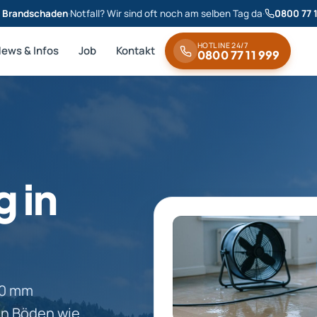
& Brandschaden
·
Notfall? Wir sind oft noch am selben Tag da
·
0800 77 
HOTLINE 24/7
News & Infos
Job
Kontakt
0800 77 11 999
 in
940 mm
en Böden wie