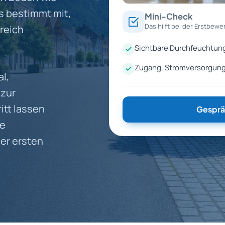
s bestimmt mit,
Mini-Check
Das hilft bei der Erstbewe
reich
Sichtbare Durchfeuchtun
Zugang, Stromversorgung
l,
 zur
itt lassen
Gesprä
ne
er ersten