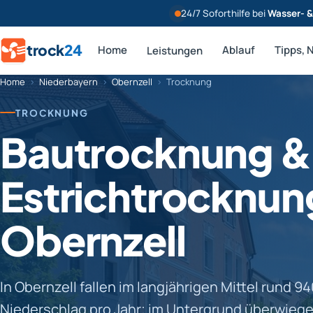
24/7 Soforthilfe bei
Wasser- 
trock
24
Home
Ablauf
Tipps, 
Leistungen
Home
›
Niederbayern
›
Obernzell
›
Trocknung
TROCKNUNG
Bautrocknung &
Estrichtrocknung
Obernzell
In Obernzell fallen im langjährigen Mittel rund 
Niederschlag pro Jahr; im Untergrund überwieg