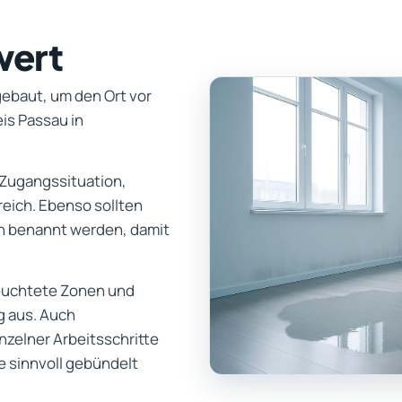
wert
ebaut, um den Ort vor
is Passau in
 Zugangssituation,
reich. Ebenso sollten
 benannt werden, damit
euchtete Zonen und
g aus. Auch
zelner Arbeitsschritte
e sinnvoll gebündelt