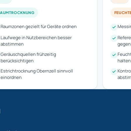
RAUMTROCKNUNG
FEUCHT
Raumzonen gezielt für Geräte ordnen
Messin
Laufwege in Nutzbereichen besser
Refer
abstimmen
gegen
Geräuschquellen frühzeitig
Feucht
berücksichtigen
halten
Estrichtrocknung Obernzell sinnvoll
Kontro
einordnen
absti
m