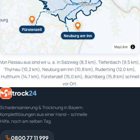
Fürstenzell
Neuburg am Inn
MapLibre
Von Passau aus sind wir u. a. in Salzweg (8,3 km), Tiefenbach (9,5 km),
Thyrnau (10,2 km), Neuburg am Inn (10,8 km), Ruderting (12,0 km),
Hutthurm (14,7 km), Fürstenzell (15,0 km), Büchlberg (15,8 km) schnell
vor Ort.
trock
24
Schadensanierung & Trocknung in Bayern.
Komplettlösungen aus einer Hand – schnelle
Hilfe, noch am selben Tag.
0800 77 11 999