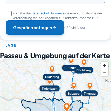
Ich habe die
Datenschutzhinweise
gelesen und stimme der
Verarbeitung meiner Angaben zur Kontaktaufnahme zu.
*
Gespräch anfragen
* Pflichtfelder
LAGE
Passau & Umgebung auf der Karte
Hutthurm
Büchlberg
Ruderting
Tiefenbach
Salzweg
Thyrnau