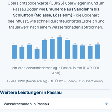
Übersichtsbodenkarte (ÜBK25) überwiegen in und um
Passau Böden wie
Braunerde aus Sandlehm bis
Schluffton (Molasse, Lösslehm)
– die Bodenart
beeinflusst, wie schnell durchfeuchtetes Erdreich und
Mauerwerk nach einem Wasserschaden abtrocknen.
105
96
91
89
69
68
68
67
64
61
56
46
J
F
M
A
M
J
J
A
S
O
N
D
Mittlerer Monatsniederschlag in Passau in mm (DWD 1991–
2020)
Quelle: DWD (Niederschlag) · LfU ÜBK25 (Boden) · zur Orientierung
Weitere Leistungen in Passau
Wasserschaden in Passau