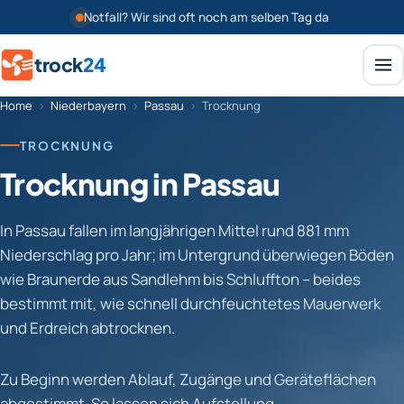
Notfall? Wir sind oft noch am selben Tag da
trock
24
Home
›
Niederbayern
›
Passau
›
Trocknung
TROCKNUNG
Trocknung in Passau
In Passau fallen im langjährigen Mittel rund 881 mm
Niederschlag pro Jahr; im Untergrund überwiegen Böden
wie Braunerde aus Sandlehm bis Schluffton – beides
bestimmt mit, wie schnell durchfeuchtetes Mauerwerk
und Erdreich abtrocknen.
Zu Beginn werden Ablauf, Zugänge und Geräteflächen
abgestimmt. So lassen sich Aufstellung,