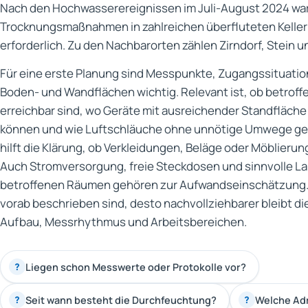
Nach den Hochwasserereignissen im Juli-August 2024 war
Trocknungsmaßnahmen in zahlreichen überfluteten Kelle
erforderlich. Zu den Nachbarorten zählen Zirndorf, Stein u
Für eine erste Planung sind Messpunkte, Zugangssituatio
Boden- und Wandflächen wichtig. Relevant ist, ob betroffe
erreichbar sind, wo Geräte mit ausreichender Standfläche
können und wie Luftschläuche ohne unnötige Umwege ge
hilft die Klärung, ob Verkleidungen, Beläge oder Möblieru
Auch Stromversorgung, freie Steckdosen und sinnvolle 
betroffenen Räumen gehören zur Aufwandseinschätzung. J
vorab beschrieben sind, desto nachvollziehbarer bleibt d
Aufbau, Messrhythmus und Arbeitsbereichen.
Liegen schon Messwerte oder Protokolle vor?
?
Seit wann besteht die Durchfeuchtung?
Welche Adr
?
?