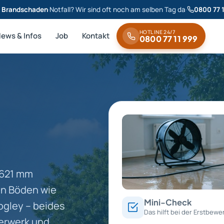
& Brandschaden
·
Notfall? Wir sind oft noch am selben Tag da
·
0800 77 
HOTLINE 24/7
News & Infos
Job
Kontakt
0800 77 11 999
d 621 mm
en Böden wie
Mini-Check
ogley – beides
Das hilft bei der Erstbewe
erwerk und