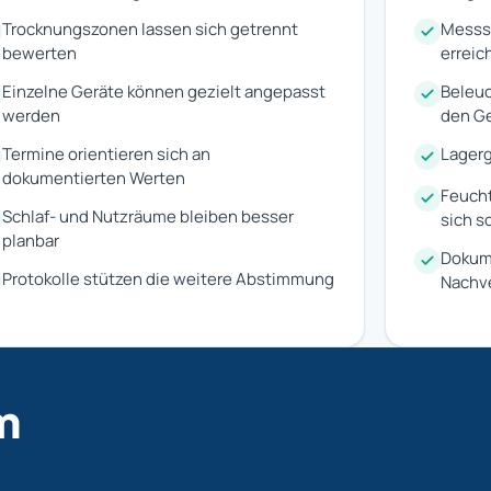
Trocknungszonen lassen sich getrennt
Messs
bewerten
erreic
Einzelne Geräte können gezielt angepasst
Beleuc
werden
den Ge
Termine orientieren sich an
Lagerg
dokumentierten Werten
Feuch
Schlaf- und Nutzräume bleiben besser
sich s
planbar
Dokume
Protokolle stützen die weitere Abstimmung
Nachv
m