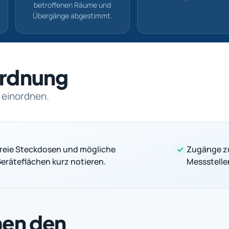
betroffenen Räume und
Übergänge abgestimmt.
nordnung
 einordnen.
reie Steckdosen und mögliche
Zugänge z
eräteflächen kurz notieren.
Messstelle
men den