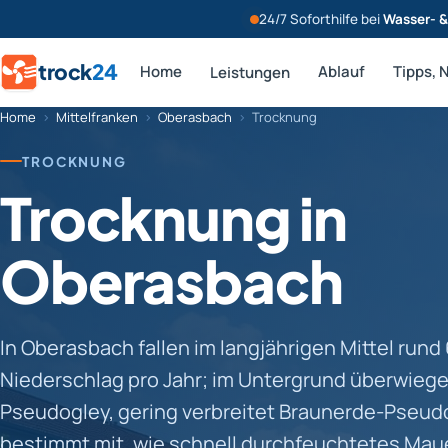
24/7 Soforthilfe bei
Wasser- 
trock
24
Home
Ablauf
Tipps, 
Leistungen
Home
›
Mittelfranken
›
Oberasbach
›
Trocknung
TROCKNUNG
Trocknung in
Oberasbach
In Oberasbach fallen im langjährigen Mittel run
Niederschlag pro Jahr; im Untergrund überwieg
Pseudogley, gering verbreitet Braunerde-Pseud
bestimmt mit, wie schnell durchfeuchtetes Mau