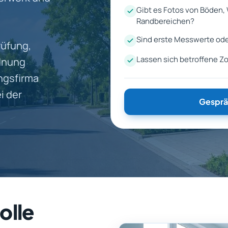
Gibt es Fotos von Böden
Randbereichen?
Sind erste Messwerte ode
rüfung,
Lassen sich betroffene Zo
dnung
ngsfirma
i der
Gesprä
olle