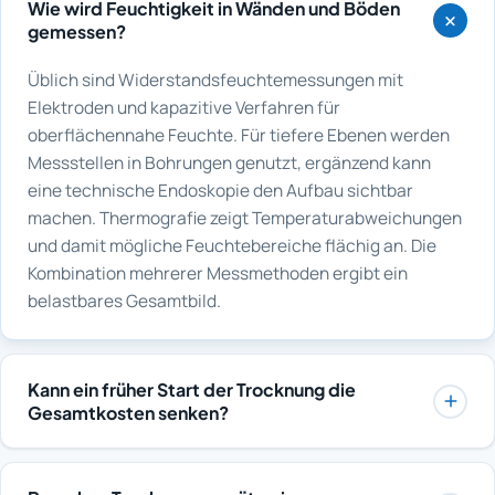
Wie wird Feuchtigkeit in Wänden und Böden
gemessen?
Üblich sind Widerstandsfeuchtemessungen mit
Elektroden und kapazitive Verfahren für
oberflächennahe Feuchte. Für tiefere Ebenen werden
Messstellen in Bohrungen genutzt, ergänzend kann
eine technische Endoskopie den Aufbau sichtbar
machen. Thermografie zeigt Temperaturabweichungen
und damit mögliche Feuchtebereiche flächig an. Die
Kombination mehrerer Messmethoden ergibt ein
belastbares Gesamtbild.
Kann ein früher Start der Trocknung die
Gesamtkosten senken?
In der Regel ja. Je kürzer Wasser einwirkt, desto
geringer bleiben Eindringtiefe und Folgeschäden,