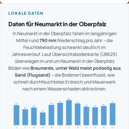
LOKALE DATEN
Daten für Neumarkt in der Oberpfalz
In Neumarkt in der Oberpfalz fallen im langjährigen
Mittel rund
790 mm
Niederschlag pro Jahr – die
Feuchtebelastung schwankt deutlich im
Jahresverlauf. Laut Übersichtsbodenkarte (ÜBK25)
überwiegen in und um Neumarkt in der Oberpfalz
Böden wie
Braunerde, unter Wald meist podsolig aus
Sand (Flugsand)
– die Bodenart beeinflusst, wie
schnell durchfeuchtetes Erdreich und Mauerwerk
nach einem Wasserschaden abtrocknen.
85
76
75
74
69
68
65
63
61
60
54
43
J
F
M
A
M
J
J
A
S
O
N
D