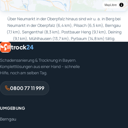
MapLibre
Über Neumarkt in der Oberpfalz hinaus sind wir u. a. in Berg bei
Neumarkt in der Oberpfalz (6,4 km), Pilsach (6,5 km), Berngau
(7,1 km), Sengenthal (8,3 km), Postbauer Heng (9,1 km), Deining
(9,1 km), Mühlhausen (13,7 km), Pyrbaum (14,8 km) tätig.
trock
24
Schadensanierung & Trocknung in Bayern.
Komplettlösungen aus einer Hand – schnelle
Hilfe, noch am selben Tag.
0800 77 11 999
UMGEBUNG
Berngau