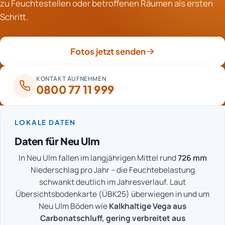
zu Feuchtestellen oder betroffenen Räumen als ersten
als reine Entfeuchter, können aber teilweise
Schritt.
schallgedämmt aufgestellt werden. Bei der Platzierung
wird auf Schlaf- und Arbeitsbereiche Rücksicht
genommen.
Fotos jetzt senden
KONTAKT AUFNEHMEN
0800 77 11 999
LOKALE DATEN
Daten für Neu Ulm
In Neu Ulm fallen im langjährigen Mittel rund
726 mm
Niederschlag pro Jahr – die Feuchtebelastung
schwankt deutlich im Jahresverlauf. Laut
Übersichtsbodenkarte (ÜBK25) überwiegen in und um
Neu Ulm Böden wie
Kalkhaltige Vega aus
Carbonatschluff, gering verbreitet aus