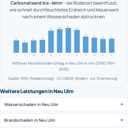
Carbonatsand bis -lehm
– die Bodenart beeinflusst,
wie schnell durchfeuchtetes Erdreich und Mauerwerk
nach einem Wasserschaden abtrocknen.
90
86
83
80
59
55
51
50
47
45
45
37
J
F
M
A
M
J
J
A
S
O
N
D
Mittlerer Monatsniederschlag in Neu Ulm in mm (DWD 1991–
2020)
Quelle: DWD (Niederschlag) · LfU ÜBK25 (Boden) · zur Orientierung
Weitere Leistungen in Neu Ulm
Wasserschaden in Neu Ulm
Brandschaden in Neu Ulm