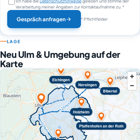
Ich habe die
Datenschutzhinweise
gelesen und stimme der
Verarbeitung meiner Angaben zur Kontaktaufnahme zu.
*
Gespräch anfragen
* Pflichtfelder
LAGE
Neu Ulm & Umgebung auf der
Karte
Elchingen
Nersingen
Bibertal
Holzheim
Pfaffenhofen an der Roth