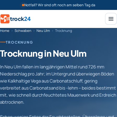
Notfall? Wir sind oft noch am selben Tag da
trock
24
Home
›
Schwaben
›
Neu Ulm
›
Trocknung
TROCKNUNG
Trocknung in Neu Ulm
In Neu Ulm fallen im langjährigen Mittel rund 726 mm
Niederschlag pro Jahr; im Untergrund überwiegen Böden
wie Kalkhaltige Vega aus Carbonatschluff, gering
verbreitet aus Carbonatsand bis -lehm – beides bestimmt
mit, wie schnell durchfeuchtetes Mauerwerk und Erdreich
abtrocknen.
Schon wenige Fotos der Feuchtestellen, Übergänge und