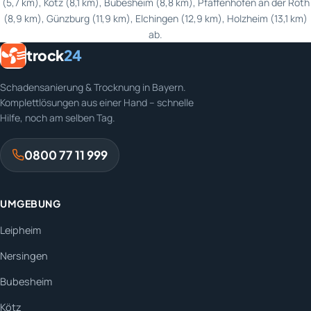
(5,7 km), Kötz (8,1 km), Bubesheim (8,8 km), Pfaffenhofen an der Roth
(8,9 km), Günzburg (11,9 km), Elchingen (12,9 km), Holzheim (13,1 km)
ab.
trock
24
Schadensanierung & Trocknung in Bayern.
Komplettlösungen aus einer Hand – schnelle
Hilfe, noch am selben Tag.
0800 77 11 999
UMGEBUNG
Leipheim
Nersingen
Bubesheim
Kötz