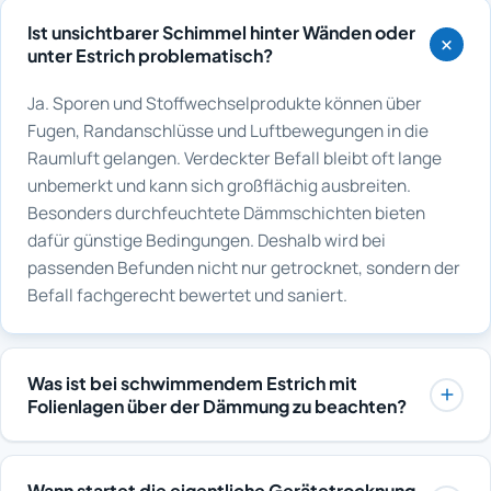
Ist unsichtbarer Schimmel hinter Wänden oder
unter Estrich problematisch?
Ja. Sporen und Stoffwechselprodukte können über
Fugen, Randanschlüsse und Luftbewegungen in die
Raumluft gelangen. Verdeckter Befall bleibt oft lange
unbemerkt und kann sich großflächig ausbreiten.
Besonders durchfeuchtete Dämmschichten bieten
dafür günstige Bedingungen. Deshalb wird bei
passenden Befunden nicht nur getrocknet, sondern der
Befall fachgerecht bewertet und saniert.
Was ist bei schwimmendem Estrich mit
Folienlagen über der Dämmung zu beachten?
Trennfolien und Dampfbremsen können den
Luftaustausch zwischen Estrich und Dämmschicht
Wann startet die eigentliche Gerätetrocknung