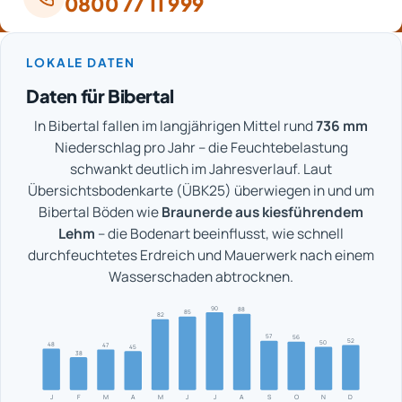
0800 77 11 999
LOKALE DATEN
Daten für Bibertal
In Bibertal fallen im langjährigen Mittel rund
736 mm
Niederschlag pro Jahr – die Feuchtebelastung
schwankt deutlich im Jahresverlauf. Laut
Übersichtsbodenkarte (ÜBK25) überwiegen in und um
Bibertal Böden wie
Braunerde aus kiesführendem
Lehm
– die Bodenart beeinflusst, wie schnell
durchfeuchtetes Erdreich und Mauerwerk nach einem
Wasserschaden abtrocknen.
90
88
85
82
57
56
52
50
48
47
45
38
J
F
M
A
M
J
J
A
S
O
N
D