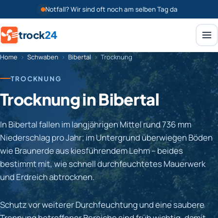
Notfall? Wir sind oft noch am selben Tag da
trock
24
Home
›
Schwaben
›
Bibertal
›
Trocknung
TROCKNUNG
Trocknung in Bibertal
In Bibertal fallen im langjährigen Mittel rund 736 mm
Niederschlag pro Jahr; im Untergrund überwiegen Böden
wie Braunerde aus kiesführendem Lehm – beides
bestimmt mit, wie schnell durchfeuchtetes Mauerwerk
und Erdreich abtrocknen.
Schutz vor weiterer Durchfeuchtung und eine saubere
Trennung betroffener Bereiche sind früh wichtig, damit