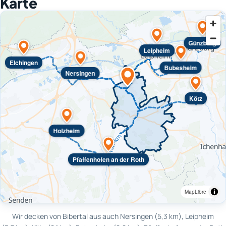
Karte
Günzburg
Leipheim
Elchingen
Bubesheim
Nersingen
Kötz
Holzheim
Pfaffenhofen an der Roth
MapLibre
Wir decken von Bibertal aus auch Nersingen (5,3 km), Leipheim