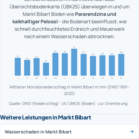
Übersichtsbodenkarte (ÜBK25) überwiegen in und um
Markt Bibart Böden wie
Pararendzina und
kalkhaltiger Pelosol
– die Bodenart beeinflusst, wie
schnell durchfeuchtetes Erdreich und Mauerwerk
nach einem Wasserschaden abtrocknen.
77
65
64
62
62
58
58
56
51
50
45
37
J
F
M
A
M
J
J
A
S
O
N
D
Mittlerer Monatsniederschlag in Markt Bibart in mm (DWD 1991–
2020)
Quelle: DWD (Niederschlag) · LfU ÜBK25 (Boden) · zur Orientierung
Weitere Leistungen in Markt Bibart
Wasserschaden in Markt Bibart