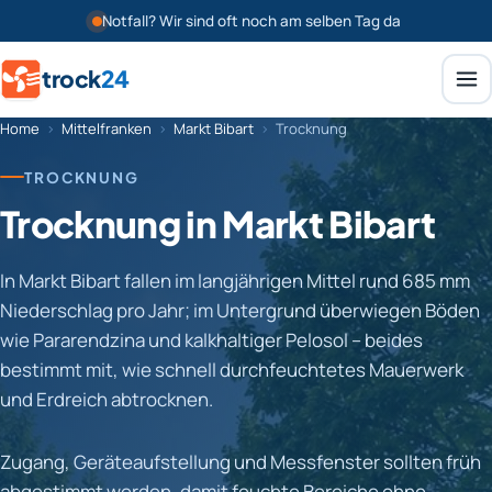
Notfall? Wir sind oft noch am selben Tag da
trock
24
Home
›
Mittelfranken
›
Markt Bibart
›
Trocknung
TROCKNUNG
Trocknung in Markt Bibart
In Markt Bibart fallen im langjährigen Mittel rund 685 mm
Niederschlag pro Jahr; im Untergrund überwiegen Böden
wie Pararendzina und kalkhaltiger Pelosol – beides
bestimmt mit, wie schnell durchfeuchtetes Mauerwerk
und Erdreich abtrocknen.
Zugang, Geräteaufstellung und Messfenster sollten früh
abgestimmt werden, damit feuchte Bereiche ohne