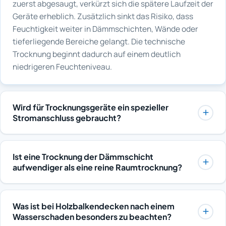
zuerst abgesaugt, verkürzt sich die spätere Laufzeit der
Geräte erheblich. Zusätzlich sinkt das Risiko, dass
Feuchtigkeit weiter in Dämmschichten, Wände oder
tieferliegende Bereiche gelangt. Die technische
Trocknung beginnt dadurch auf einem deutlich
niedrigeren Feuchteniveau.
Wird für Trocknungsgeräte ein spezieller
Stromanschluss gebraucht?
Üblicherweise reichen vorhandene
Haushaltssteckdosen aus, da moderne Entfeuchter und
Ist eine Trocknung der Dämmschicht
Ventilatoren für normalen Hausstrom ausgelegt sind.
aufwendiger als eine reine Raumtrocknung?
Wichtig ist, dass die genutzten Stromkreise während
In der Regel ja. Für die Trocknung der Dämmschicht sind
der gesamten Laufzeit verfügbar bleiben und nicht
Bohrungen, Verschlauchung und zusätzliche Aggregate
durch andere starke Verbraucher überlastet werden.
Was ist bei Holzbalkendecken nach einem
nötig, außerdem ist die Laufzeit meist länger, weil
Der Verbrauch wird per Zähler erfasst, damit er
Wasserschaden besonders zu beachten?