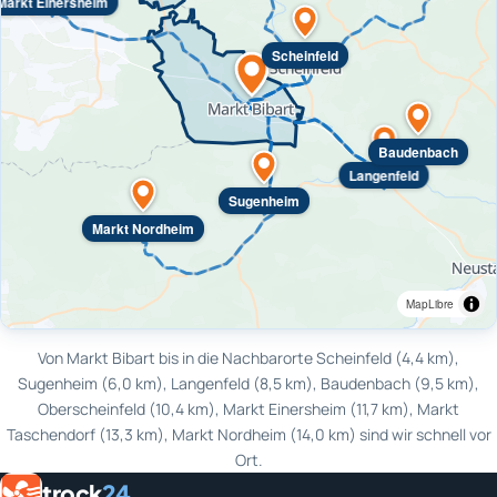
Markt Einersheim
Scheinfeld
Baudenbach
Langenfeld
Sugenheim
Markt Nordheim
MapLibre
Von Markt Bibart bis in die Nachbarorte Scheinfeld (4,4 km),
Sugenheim (6,0 km), Langenfeld (8,5 km), Baudenbach (9,5 km),
Oberscheinfeld (10,4 km), Markt Einersheim (11,7 km), Markt
Taschendorf (13,3 km), Markt Nordheim (14,0 km) sind wir schnell vor
Ort.
trock
24