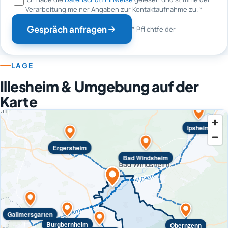
Verarbeitung meiner Angaben zur Kontaktaufnahme zu.
*
Gespräch anfragen
* Pflichtfelder
LAGE
Illesheim & Umgebung auf der
Karte
Ipsheim
Ergersheim
Bad Windsheim
Gallmersgarten
Burgbernheim
Obernzenn