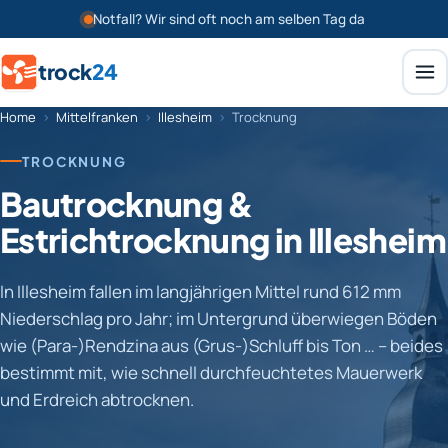
Notfall? Wir sind oft noch am selben Tag da
trock
24
Home
›
Mittelfranken
›
Illesheim
›
Trocknung
TROCKNUNG
Bautrocknung &
Estrichtrocknung in Illesheim
In Illesheim fallen im langjährigen Mittel rund 612 mm
Niederschlag pro Jahr; im Untergrund überwiegen Böden
wie (Para-)Rendzina aus (Grus-)Schluff bis Ton … – beides
bestimmt mit, wie schnell durchfeuchtetes Mauerwerk
und Erdreich abtrocknen.