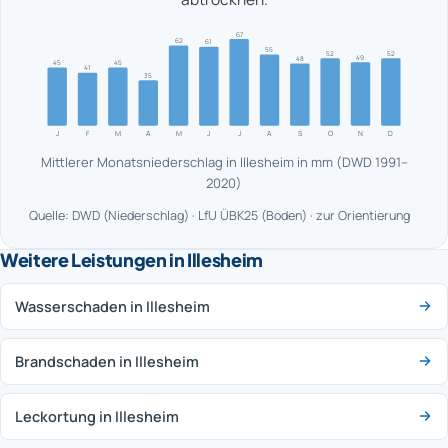
67
62
61
55
52
52
49
48
45
45
41
35
J
F
M
A
M
J
J
A
S
O
N
D
Mittlerer Monatsniederschlag in Illesheim in mm (DWD 1991–
2020)
Quelle: DWD (Niederschlag) · LfU ÜBK25 (Boden) · zur Orientierung
Weitere Leistungen in Illesheim
Wasserschaden in Illesheim
Brandschaden in Illesheim
Leckortung in Illesheim