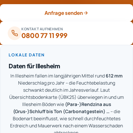
Anfrage senden
KONTAKT AUFNEHMEN
0800 77 11 999
LOKALE DATEN
Daten für Illesheim
In Illesheim fallen im langjährigen Mittel rund
612 mm
Niederschlag pro Jahr – die Feuchtebelastung
schwankt deutlich im Jahresverlauf. Laut
Übersichtsbodenkarte (ÜBK25) überwiegen in und um
Illesheim Böden wie
(Para-)Rendzina aus
(Grus-)Schluff bis Ton (Carbonatgestein) …
– die
Bodenart beeinflusst, wie schnell durchfeuchtetes
Erdreich und Mauerwerk nach einem Wasserschaden
abtrocknen.