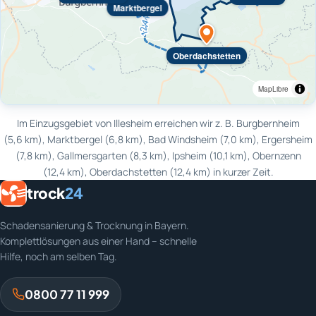
Marktbergel
Oberdachstetten
MapLibre
Im Einzugsgebiet von Illesheim erreichen wir z. B. Burgbernheim
(5,6 km), Marktbergel (6,8 km), Bad Windsheim (7,0 km), Ergersheim
(7,8 km), Gallmersgarten (8,3 km), Ipsheim (10,1 km), Obernzenn
(12,4 km), Oberdachstetten (12,4 km) in kurzer Zeit.
trock
24
Schadensanierung & Trocknung in Bayern.
Komplettlösungen aus einer Hand – schnelle
Hilfe, noch am selben Tag.
0800 77 11 999