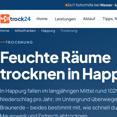
24/7 Soforthilfe bei
Wasser- 
trock
24
Home
Ablauf
Tipps, 
Leistungen
Home
›
Mittelfranken
›
Happurg
›
Trocknung
TROCKNUNG
Feuchte Räume
trocknen in Hap
In Happurg fallen im langjährigen Mittel rund 10
Niederschlag pro Jahr; im Untergrund überwieg
Braunerde – beides bestimmt mit, wie schnell d
Mauerwerk und Erdreich abtrocknen.