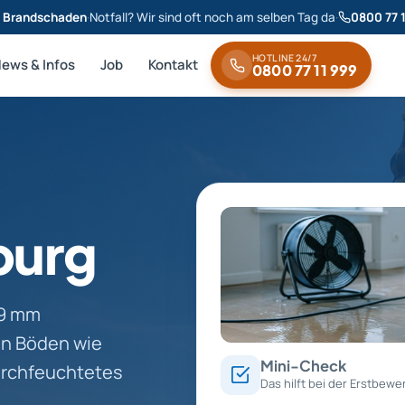
& Brandschaden
·
Notfall? Wir sind oft noch am selben Tag da
·
0800 77 
HOTLINE 24/7
News & Infos
Job
Kontakt
0800 77 11 999
purg
29 mm
en Böden wie
Mini-Check
urchfeuchtetes
Das hilft bei der Erstbewe