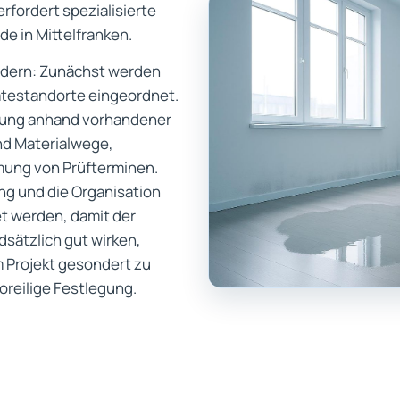
fordert spezialisierte
e in Mittelfranken.
liedern: Zunächst werden
ätestandorte eingeordnet.
stung anhand vorhandener
nd Materialwege,
ung von Prüfterminen.
g und die Organisation
et werden, damit der
sätzlich gut wirken,
im Projekt gesondert zu
oreilige Festlegung.