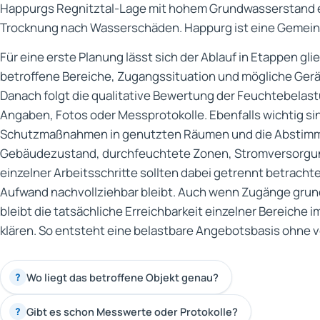
Happurgs Regnitztal-Lage mit hohem Grundwasserstand er
Trocknung nach Wasserschäden. Happurg ist eine Gemeind
Für eine erste Planung lässt sich der Ablauf in Etappen g
betroffene Bereiche, Zugangssituation und mögliche Ger
Danach folgt die qualitative Bewertung der Feuchtebela
Angaben, Fotos oder Messprotokolle. Ebenfalls wichtig si
Schutzmaßnahmen in genutzten Räumen und die Abstimm
Gebäudezustand, durchfeuchtete Zonen, Stromversorgun
einzelner Arbeitsschritte sollten dabei getrennt betracht
Aufwand nachvollziehbar bleibt. Auch wenn Zugänge grund
bleibt die tatsächliche Erreichbarkeit einzelner Bereiche 
klären. So entsteht eine belastbare Angebotsbasis ohne v
Wo liegt das betroffene Objekt genau?
?
Gibt es schon Messwerte oder Protokolle?
?