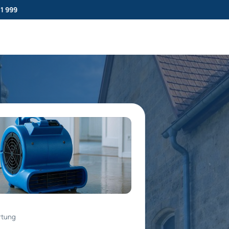
11 999
rtung