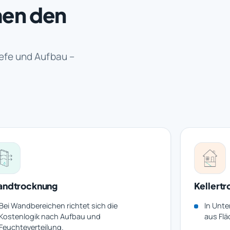
men den
iefe und Aufbau –
ndtrocknung
Kellert
Bei Wandbereichen richtet sich die
In Unte
Kostenlogik nach Aufbau und
aus Flä
Feuchteverteilung.