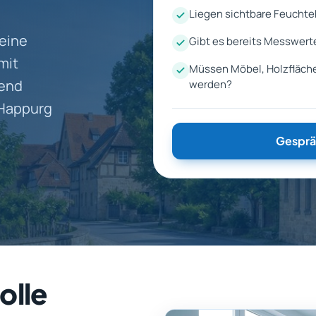
Liegen sichtbare Feuchte
eine
Gibt es bereits Messwert
mit
Müssen Möbel, Holzfläch
end
werden?
 Happurg
Gesprä
olle