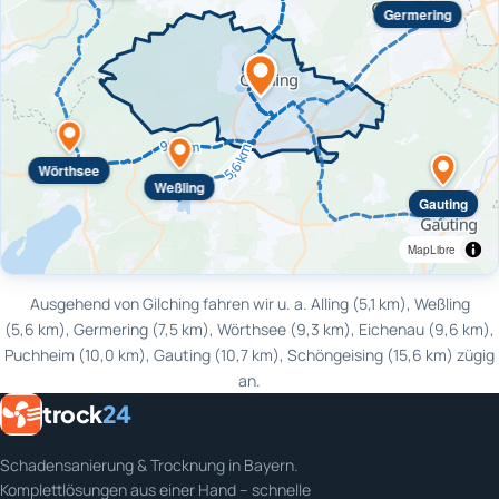
Germering
Wörthsee
Weßling
Gauting
MapLibre
Ausgehend von Gilching fahren wir u. a. Alling (5,1 km), Weßling
(5,6 km), Germering (7,5 km), Wörthsee (9,3 km), Eichenau (9,6 km),
Puchheim (10,0 km), Gauting (10,7 km), Schöngeising (15,6 km) zügig
an.
trock
24
Schadensanierung & Trocknung in Bayern.
Komplettlösungen aus einer Hand – schnelle