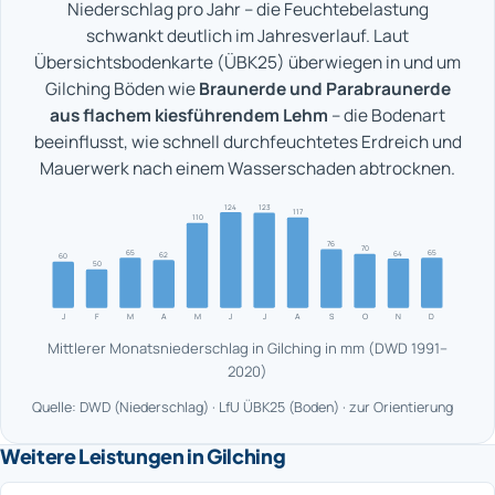
Niederschlag pro Jahr – die Feuchtebelastung
schwankt deutlich im Jahresverlauf. Laut
Übersichtsbodenkarte (ÜBK25) überwiegen in und um
Gilching Böden wie
Braunerde und Parabraunerde
aus flachem kiesführendem Lehm
– die Bodenart
beeinflusst, wie schnell durchfeuchtetes Erdreich und
Mauerwerk nach einem Wasserschaden abtrocknen.
124
123
117
110
76
70
65
65
64
62
60
50
J
F
M
A
M
J
J
A
S
O
N
D
Mittlerer Monatsniederschlag in Gilching in mm (DWD 1991–
2020)
Quelle: DWD (Niederschlag) · LfU ÜBK25 (Boden) · zur Orientierung
Weitere Leistungen in Gilching