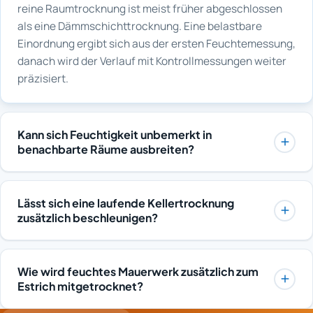
reine Raumtrocknung ist meist früher abgeschlossen
als eine Dämmschichttrocknung. Eine belastbare
Einordnung ergibt sich aus der ersten Feuchtemessung,
danach wird der Verlauf mit Kontrollmessungen weiter
präzisiert.
Kann sich Feuchtigkeit unbemerkt in
benachbarte Räume ausbreiten?
Ja, Wasser verteilt sich im Bodenaufbau oft über
Dämmschicht, Trennlagen und Wanddurchführungen
Lässt sich eine laufende Kellertrocknung
deutlich weiter als an der sichtbaren Schadenstelle
zusätzlich beschleunigen?
erkennbar ist. Auch darunterliegende Ebenen können
Innerhalb physikalischer Grenzen ist das möglich, etwa
betroffen sein. Deshalb werden bei der Aufnahme
durch ausreichend dimensionierte Geräte, eine
zusätzlich angrenzende Bereiche gemessen, damit die
Wie wird feuchtes Mauerwerk zusätzlich zum
optimierte Luftführung und bei Bedarf unterstützende
tatsächliche Ausbreitung eingegrenzt wird, bevor das
Estrich mitgetrocknet?
Wärme. Auch freigeräumte Flächen und geschlossene
Trocknungskonzept festgelegt wird.