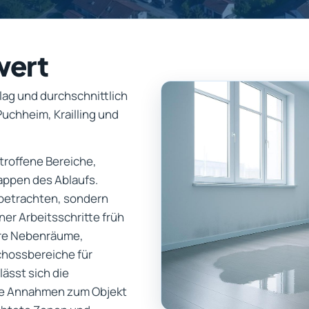
wert
ag und durchschnittlich
uchheim, Krailling und
etroffene Bereiche,
appen des Ablaufs.
u betrachten, sondern
er Arbeitsschritte früh
bare Nebenräume,
chossbereiche für
ässt sich die
ste Annahmen zum Objekt