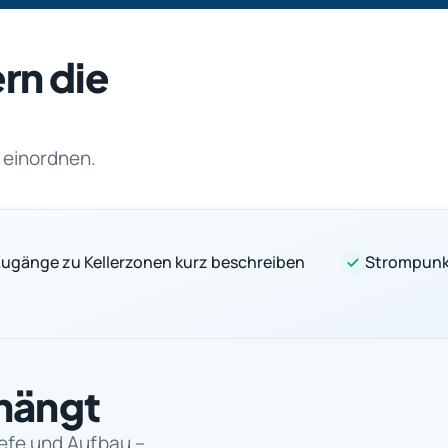
rn die
 einordnen.
ugänge zu Kellerzonen kurz beschreiben
Strompunkt
hängt
iefe und Aufbau –