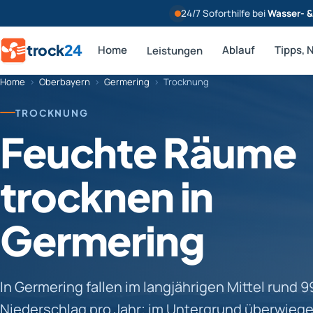
24/7 Soforthilfe bei
Wasser- 
trock
24
Home
Ablauf
Tipps, 
Leistungen
Home
›
Oberbayern
›
Germering
›
Trocknung
TROCKNUNG
Feuchte Räume
trocknen in
Germering
In Germering fallen im langjährigen Mittel rund 
Niederschlag pro Jahr; im Untergrund überwieg