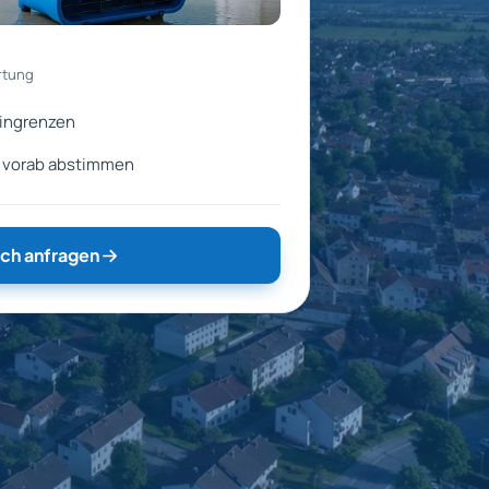
rtung
eingrenzen
n vorab abstimmen
ch anfragen