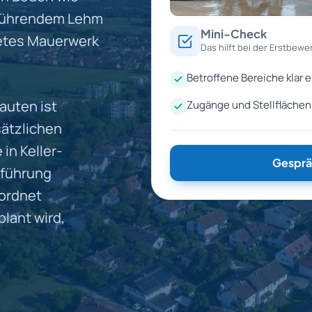
sführendem Lehm
Mini-Check
tetes Mauerwerk
Das hilft bei der Erstbewe
Betroffene Bereiche klar 
auten ist
Zugänge und Stellfläche
sätzlichen
in Keller-
Gesprä
tführung
eordnet
lant wird,
.