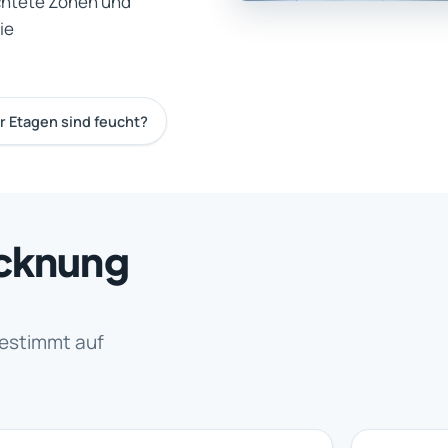
chtete Zonen und
ie
 Etagen sind feucht?
ocknung
estimmt auf