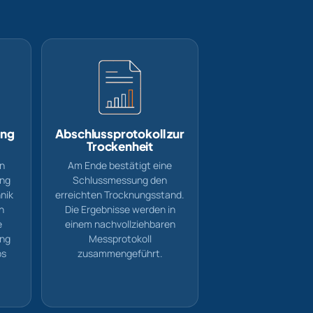
ung
Abschlussprotokoll zur
Trockenheit
en
Am Ende bestätigt eine
ung
Schlussmessung den
nik
erreichten Trocknungsstand.
n
Die Ergebnisse werden in
e
einem nachvollziehbaren
ung
Messprotokoll
bs
zusammengeführt.