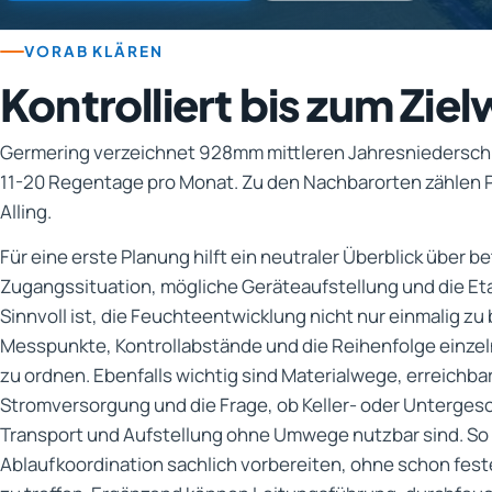
VORAB KLÄREN
Kontrolliert bis zum Ziel
Germering verzeichnet 928mm mittleren Jahresniederschl
11-20 Regentage pro Monat. Zu den Nachbarorten zählen P
Alling.
Für eine erste Planung hilft ein neutraler Überblick über b
Zugangssituation, mögliche Geräteaufstellung und die Et
Sinnvoll ist, die Feuchteentwicklung nicht nur einmalig z
Messpunkte, Kontrollabstände und die Reihenfolge einzeln
zu ordnen. Ebenfalls wichtig sind Materialwege, erreich
Stromversorgung und die Frage, ob Keller- oder Unterges
Transport und Aufstellung ohne Umwege nutzbar sind. So l
Ablaufkoordination sachlich vorbereiten, ohne schon fe