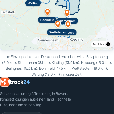
Walting
Böhmfeld
Stammham
Wettstetten
Hepberg
MapLibre
Im Einzugsgebiet von Denkendorf erreichen wir z. B. Kipfenberg
(6,0 km), Stammham (8,1 km), Kinding (13,4 km), Hepberg (15,0 km),
Beilngries (15,3 km), Böhmfeld (17,5 km), Wettstetten (18,3 km),
Walting (19,0 km) in kurzer Zeit.
trock
24
Schadensanierung & Trocknung in Bayern.
Komplettlösungen aus einer Hand – schnelle
Hilfe, noch am selben Tag.