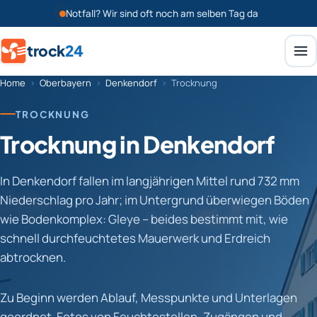
Notfall? Wir sind oft noch am selben Tag da
trock
24
Home
›
Oberbayern
›
Denkendorf
›
Trocknung
TROCKNUNG
Trocknung in Denkendorf
In Denkendorf fallen im langjährigen Mittel rund 732 mm
Niederschlag pro Jahr; im Untergrund überwiegen Böden
wie Bodenkomplex: Gleye – beides bestimmt mit, wie
schnell durchfeuchtetes Mauerwerk und Erdreich
abtrocknen.
Zu Beginn werden Ablauf, Messpunkte und Unterlagen
geordnet. Fotos von Feuchtestellen, Zugängen und