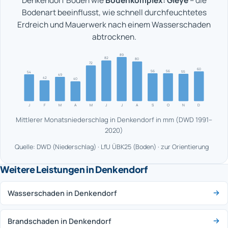
Denkendorf Böden wie
Bodenkomplex: Gleye
– die
Bodenart beeinflusst, wie schnell durchfeuchtetes
Erdreich und Mauerwerk nach einem Wasserschaden
abtrocknen.
89
82
80
72
60
56
56
55
54
49
42
40
J
F
M
A
M
J
J
A
S
O
N
D
Mittlerer Monatsniederschlag in Denkendorf in mm (DWD 1991–
2020)
Quelle: DWD (Niederschlag) · LfU ÜBK25 (Boden) · zur Orientierung
Weitere Leistungen in Denkendorf
Wasserschaden in Denkendorf
Brandschaden in Denkendorf