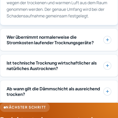
wegen der trockenen und warmen Luft aus dem Raum
genommen werden. Der genaue Umfang wird bei der
Schadensaufnahme gemeinsam festgelegt.
Wer übernimmt normalerweise die
Stromkosten laufender Trocknungsgeräte?
Bei versicherten Leitungswasserschäden trägt in der
Regel die Gebäudeversicherung auch die Stromkosten
Ist technische Trocknung wirtschaftlicher als
der Geräte. Dafür werden die Verbräuche über
natürliches Austrocknen?
Zwischenzähler erfasst und im Protokoll ausgewiesen.
Natürliches Austrocknen benötigt zwar keine
Abgerechnet wird nach den tatsächlichen
Gerätetechnik, bindet das Gebäude aber oft über lange
Zählerständen gegenüber dem Versicherer. Liegt kein
Ab wann gilt die Dämmschicht als ausreichend
Zeiträume und verschiebt Folgegewerke. Stillstand,
Versicherungsfall vor, trägt der Auftraggeber die
trocken?
Zwischenfinanzierung und mögliche Schimmelbildung
Verbrauchskosten, die vorab realistisch eingeordnet
Der Aufbau gilt als trocken, wenn die gemessenen
verursachen häufig höhere Folgekosten als die
werden.
NÄCHSTER SCHRITT
Werte den materialüblichen Ausgleichsfeuchten
Trocknung selbst. Die technische Trocknung macht den