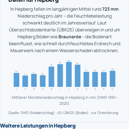
In Hepberg fallen im langjährigen Mittel rund
723 mm
Niederschlag pro Jahr – die Feuchtebelastung
schwankt deutlich im Jahresverlauf. Laut
Übersichtsbodenkarte (ÜBK25) überwiegen in und um
Hepberg Böden wie
Braunerde
– die Bodenart
beeinflusst, wie schnell durchfeuchtetes Erdreich und
Mauerwerk nach einem Wasserschaden abtrocknen.
90
82
80
73
58
54
54
53
50
47
42
41
J
F
M
A
M
J
J
A
S
O
N
D
Mittlerer Monatsniederschlag in Hepberg in mm (DWD 1991–
2020)
Quelle: DWD (Niederschlag) · LfU ÜBK25 (Boden) · zur Orientierung
Weitere Leistungen in Hepberg