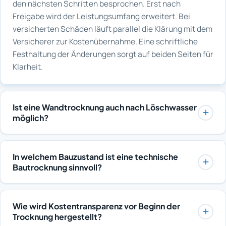
den nächsten Schritten besprochen. Erst nach
Freigabe wird der Leistungsumfang erweitert. Bei
versicherten Schäden läuft parallel die Klärung mit dem
Versicherer zur Kostenübernahme. Eine schriftliche
Festhaltung der Änderungen sorgt auf beiden Seiten für
Klarheit.
Ist eine Wandtrocknung auch nach Löschwasser
möglich?
Ja, Löschwasser durchfeuchtet Wandbereiche oft
großflächig und wird wie ein erheblicher
In welchem Bauzustand ist eine technische
Wasserschaden behandelt. Zusätzlich müssen Ruß-
Bautrocknung sinnvoll?
und Geruchsbelastungen berücksichtigt werden. Die
Sinnvoll ist die Trocknung, wenn feuchteintensive
Reihenfolge aus Reinigung, Trocknung und
Arbeiten wie Estrich, Putz oder Beton abgeschlossen
Geruchsneutralisation wird auf den Einzelfall
Wie wird Kostentransparenz vor Beginn der
sind und das Gebäude durch Fenster und Außentüren
abgestimmt. Auch die Klärung mit der Versicherung
Trocknung hergestellt?