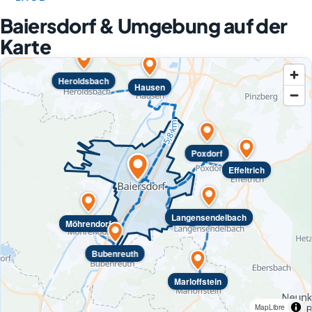
Baiersdorf & Umgebung auf der
Karte
Heroldsbach
Hausen
Poxdorf
Effeltrich
Langensendelbach
Möhrendorf
Bubenreuth
Marloffstein
MapLibre