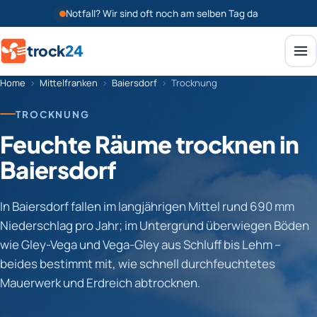
Notfall? Wir sind oft noch am selben Tag da
trock
24
Home
›
Mittelfranken
›
Baiersdorf
›
Trocknung
TROCKNUNG
Feuchte Räume trocknen in
Baiersdorf
In Baiersdorf fallen im langjährigen Mittel rund 690 mm
Niederschlag pro Jahr; im Untergrund überwiegen Böden
wie Gley-Vega und Vega-Gley aus Schluff bis Lehm –
beides bestimmt mit, wie schnell durchfeuchtetes
Mauerwerk und Erdreich abtrocknen.