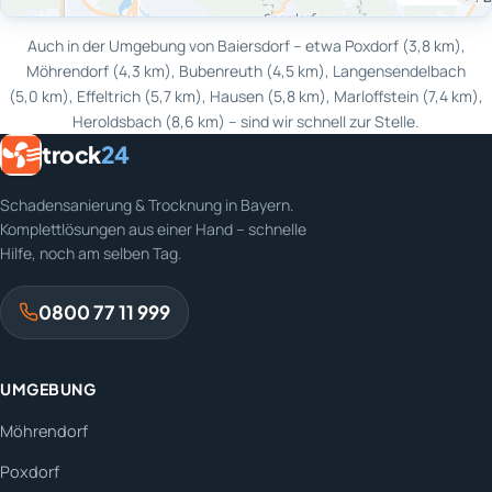
Auch in der Umgebung von Baiersdorf – etwa Poxdorf (3,8 km),
Möhrendorf (4,3 km), Bubenreuth (4,5 km), Langensendelbach
(5,0 km), Effeltrich (5,7 km), Hausen (5,8 km), Marloffstein (7,4 km),
Heroldsbach (8,6 km) – sind wir schnell zur Stelle.
trock
24
Schadensanierung & Trocknung in Bayern.
Komplettlösungen aus einer Hand – schnelle
Hilfe, noch am selben Tag.
0800 77 11 999
UMGEBUNG
Möhrendorf
Poxdorf