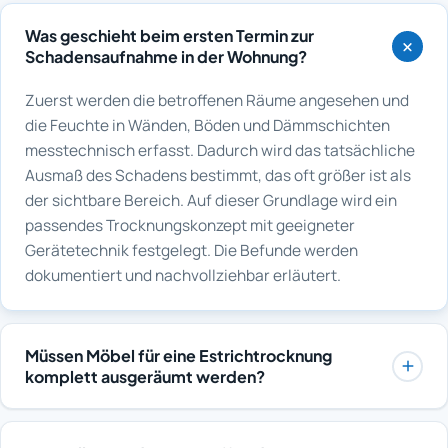
Was geschieht beim ersten Termin zur
Schadensaufnahme in der Wohnung?
Zuerst werden die betroffenen Räume angesehen und
die Feuchte in Wänden, Böden und Dämmschichten
messtechnisch erfasst. Dadurch wird das tatsächliche
Ausmaß des Schadens bestimmt, das oft größer ist als
der sichtbare Bereich. Auf dieser Grundlage wird ein
passendes Trocknungskonzept mit geeigneter
Gerätetechnik festgelegt. Die Befunde werden
dokumentiert und nachvollziehbar erläutert.
Müssen Möbel für eine Estrichtrocknung
komplett ausgeräumt werden?
Nicht unbedingt vollständig, aber die durchfeuchteten
Flächen müssen für Geräte und Messstellen zugänglich