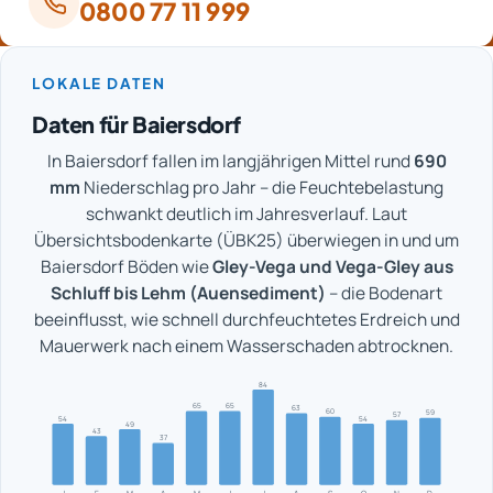
0800 77 11 999
LOKALE DATEN
Daten für Baiersdorf
In Baiersdorf fallen im langjährigen Mittel rund
690
mm
Niederschlag pro Jahr – die Feuchtebelastung
schwankt deutlich im Jahresverlauf. Laut
Übersichtsbodenkarte (ÜBK25) überwiegen in und um
Baiersdorf Böden wie
Gley-Vega und Vega-Gley aus
Schluff bis Lehm (Auensediment)
– die Bodenart
beeinflusst, wie schnell durchfeuchtetes Erdreich und
Mauerwerk nach einem Wasserschaden abtrocknen.
84
65
65
63
60
59
57
54
54
49
43
37