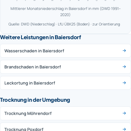
J
F
M
A
M
J
J
A
S
O
N
D
Mittlerer Monatsniederschlag in Baiersdorf in mm (DWD 1991–
2020)
Quelle: DWD (Niederschlag) · LfU ÜBK25 (Boden) · zur Orientierung
Weitere Leistungen in Baiersdorf
Wasserschaden in Baiersdorf
Brandschaden in Baiersdorf
Leckortung in Baiersdorf
Trocknung in der Umgebung
Trocknung Möhrendorf
Trocknung Poxdorf