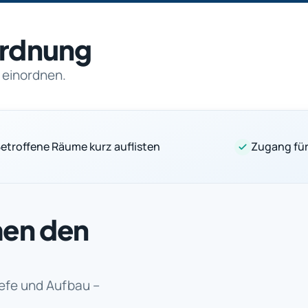
nordnung
 einordnen.
etroffene Räume kurz auflisten
Zugang für
men den
iefe und Aufbau –