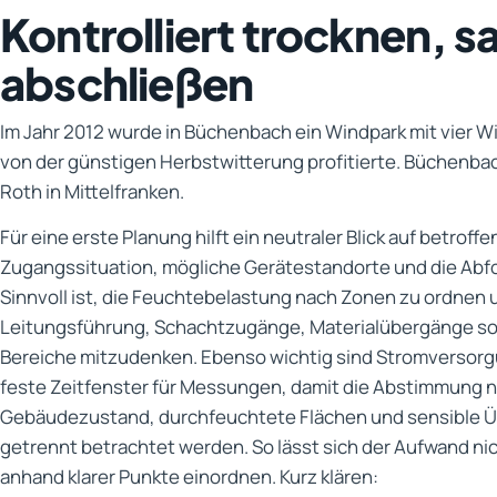
Kontrolliert trocknen, s
abschließen
Im Jahr 2012 wurde in Büchenbach ein Windpark mit vier Wi
von der günstigen Herbstwitterung profitierte. Büchenba
Roth in Mittelfranken.
Für eine erste Planung hilft ein neutraler Blick auf betroff
Zugangssituation, mögliche Gerätestandorte und die Abfo
Sinnvoll ist, die Feuchtebelastung nach Zonen zu ordnen 
Leitungsführung, Schachtzugänge, Materialübergänge s
Bereiche mitzudenken. Ebenso wichtig sind Stromversor
feste Zeitfenster für Messungen, damit die Abstimmung na
Gebäudezustand, durchfeuchtete Flächen und sensible Ü
getrennt betrachtet werden. So lässt sich der Aufwand ni
anhand klarer Punkte einordnen. Kurz klären: