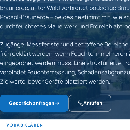
Braunerde, unter Wald verbreitet podsolige Bra
Podsol-Braunerde – beides bestimmt mit, wie sc
durchfeuchtetes Mauerwerk und Erdreich abtro
Zugänge, Messfenster und betroffene Bereiche 
früh geklärt werden, wenn Feuchte in mehreren
eingeordnet werden muss. Eine strukturierte T
verbindet Feuchtemessung, Schadensabgrenz
Zielwerte, bevor Geräte platziert werden.
Gespräch anfragen
Anrufen
VORAB KLÄREN