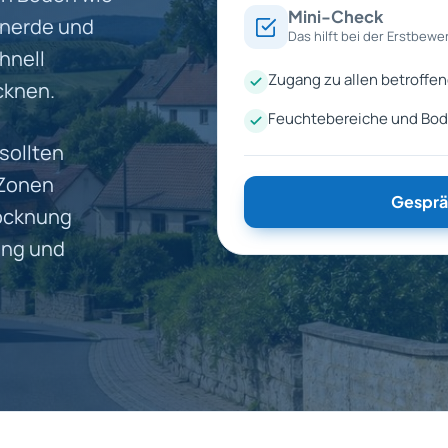
Mini-Check
unerde und
Das hilft bei der Erstbewe
hnell
Zugang zu allen betroffe
cknen.
Feuchtebereiche und Bo
sollten
 Zonen
Gesprä
rocknung
ung und