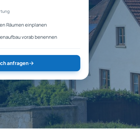
rtung
nen Räumen einplanen
denaufbau vorab benennen
ch anfragen