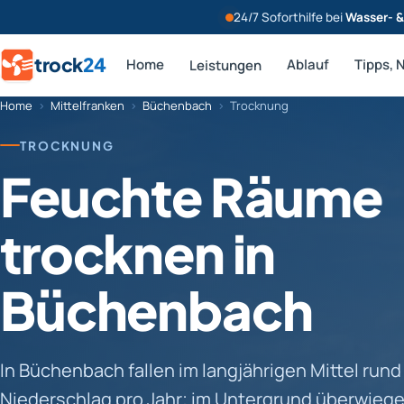
24/7 Soforthilfe bei
Wasser- 
trock
24
Home
Ablauf
Tipps, 
Leistungen
Home
›
Mittelfranken
›
Büchenbach
›
Trocknung
TROCKNUNG
Feuchte Räume
trocknen in
Büchenbach
In Büchenbach fallen im langjährigen Mittel run
Niederschlag pro Jahr; im Untergrund überwieg