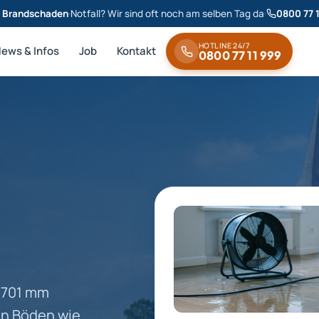
& Brandschaden
·
Notfall? Wir sind oft noch am selben Tag da
·
0800 77 
HOTLINE 24/7
News & Infos
Job
Kontakt
0800 77 11 999
d 701 mm
en Böden wie