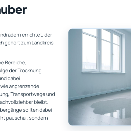
auber
ndrädern errichtet, der
ch gehört zum Landkreis
ene Bereiche,
lge der Trocknung.
und dabei
owie angrenzende
gung, Transportwege und
chvollziehbar bleibt.
bergänge sollten dabei
cht pauschal, sondern