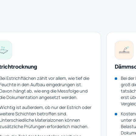
trichtrocknung
Dämmsc
Bei Estrichflächen zählt vor allem, wie tief die
Bei der
Feuchte in den Aufbau eingedrungen ist.
groß di
Davon hängt ab, wie eng die Messfolge und
tatsäch
die Dokumentation angesetzt werden.
erst ü
Verglei
Wichtig ist außerdem, ob nur der Estrich oder
weitere Schichten betroffen sind.
Kostenr
Unterschiedliche Materialzonen können
unter d
zusätzliche Prüfungen erforderlich machen.
Belast
Dokume