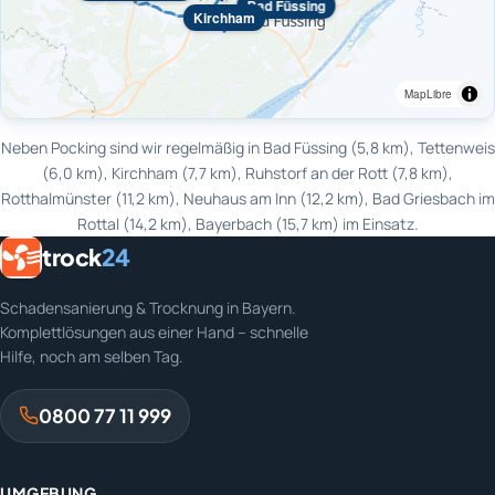
Bad Füssing
Kirchham
MapLibre
Neben Pocking sind wir regelmäßig in Bad Füssing (5,8 km), Tettenweis
(6,0 km), Kirchham (7,7 km), Ruhstorf an der Rott (7,8 km),
Rotthalmünster (11,2 km), Neuhaus am Inn (12,2 km), Bad Griesbach im
Rottal (14,2 km), Bayerbach (15,7 km) im Einsatz.
trock
24
Schadensanierung & Trocknung in Bayern.
Komplettlösungen aus einer Hand – schnelle
Hilfe, noch am selben Tag.
0800 77 11 999
UMGEBUNG