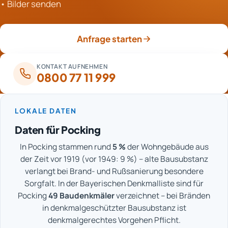
• Bilder senden
nur so belegen. Das schafft Sicherheit gegenüber der
Versicherung und bei möglichen
Gewährleistungsfragen.
Anfrage starten
KONTAKT AUFNEHMEN
0800 77 11 999
LOKALE DATEN
Daten für Pocking
In Pocking stammen rund
5 %
der Wohngebäude aus
der Zeit vor 1919 (vor 1949: 9 %) – alte Bausubstanz
verlangt bei Brand- und Rußsanierung besondere
Sorgfalt. In der Bayerischen Denkmalliste sind für
Pocking
49 Baudenkmäler
verzeichnet – bei Bränden
in denkmalgeschützter Bausubstanz ist
denkmalgerechtes Vorgehen Pflicht.