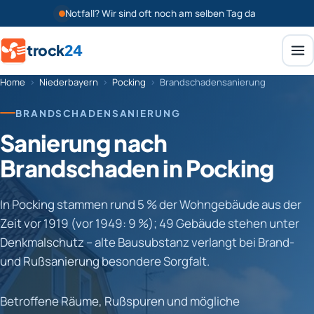
Notfall? Wir sind oft noch am selben Tag da
trock
24
Home
›
Niederbayern
›
Pocking
›
Brandschadensanierung
BRANDSCHADENSANIERUNG
Sanierung nach
Brandschaden in Pocking
In Pocking stammen rund 5 % der Wohngebäude aus der
Zeit vor 1919 (vor 1949: 9 %); 49 Gebäude stehen unter
Denkmalschutz – alte Bausubstanz verlangt bei Brand-
und Rußsanierung besondere Sorgfalt.
Betroffene Räume, Rußspuren und mögliche