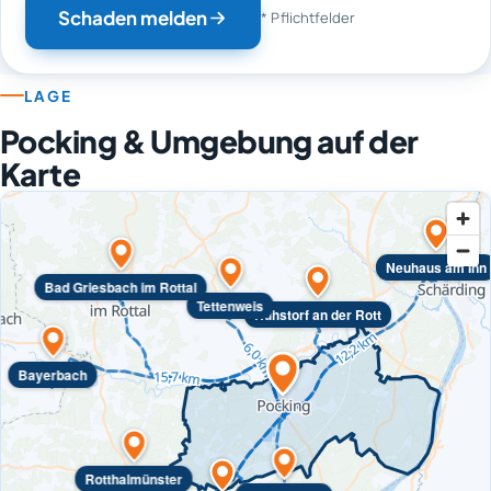
Schaden melden
* Pflichtfelder
LAGE
Pocking & Umgebung auf der
Karte
Neuhaus am Inn
Bad Griesbach im Rottal
Tettenweis
Ruhstorf an der Rott
Bayerbach
Rotthalmünster