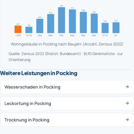
781
712
638
587
574
432
327
307
227
192
<1919
19–49
50er
60er
70er
80er
90er
00er
10–15
16+
Wohngebäude in Pocking nach Baujahr (Anzahl, Zensus 2022)
Quelle: Zensus 2022 (Statist. Bundesamt) · BLfD Denkmalliste · zur
Orientierung
Weitere Leistungen in Pocking
Wasserschaden in Pocking
Leckortung in Pocking
Trocknung in Pocking