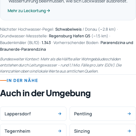
Wasserführung beeinflussen, wie sich Leckwasser ausbreitet.
Mehr zu Leckortung
Nächster Hochwasser-Pegel:
Schwabelweis
/ Donau (~2.8 km) ·
Grundwasser-Messstelle:
Regensburg Hafen Q5
(~1.5 km) ·
Baudenkmäler (BLfD):
1.343
· Vorherrschender Boden:
Pararendzina und
Braunerde-Pararendzina
Bundesweiter Kontext: Mehr als die Hälfte aller Wohngebäudeschäden
entstehen durch Leitungswasser – rund 1,1 Mio. Fälle pro Jahr (GDV). Die
Kennzahlen oben sind lokale Werte aus amtlichen Quellen.
IN DER NÄHE
Auch in der Umgebung
Lappersdorf
Pentling
Tegernheim
Sinzing