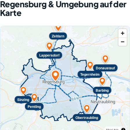
Regensburg & Umgebung auf der
Karte
Zeitlarn
Lappersdorf
Donaustauf
Tegernheim
Barbing
Sinzing
Pentling
Obertraubling