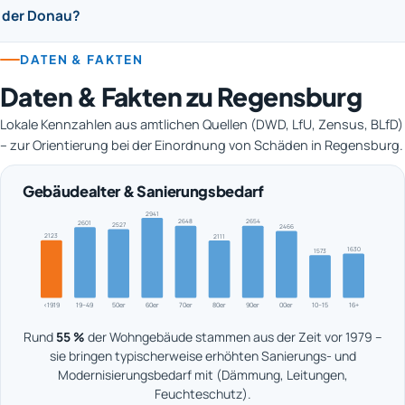
der Donau?
DATEN & FAKTEN
Daten & Fakten zu Regensburg
Lokale Kennzahlen aus amtlichen Quellen (DWD, LfU, Zensus, BLfD)
– zur Orientierung bei der Einordnung von Schäden in Regensburg.
Gebäudealter & Sanierungsbedarf
2941
2654
2648
2601
2527
2466
2123
2111
1630
1573
<1919
19–49
50er
60er
70er
80er
90er
00er
10–15
16+
Rund
55 %
der Wohngebäude stammen aus der Zeit vor 1979 –
sie bringen typischerweise erhöhten Sanierungs- und
Modernisierungsbedarf mit (Dämmung, Leitungen,
Feuchteschutz).