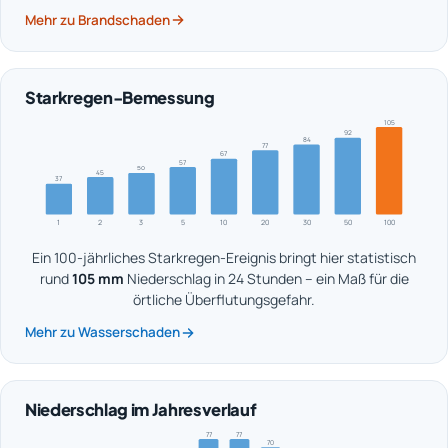
Mehr zu Brandschaden
Starkregen-Bemessung
105
92
84
77
67
57
50
45
37
1
2
3
5
10
20
30
50
100
Ein 100-jährliches Starkregen-Ereignis bringt hier statistisch
rund
105 mm
Niederschlag in 24 Stunden – ein Maß für die
örtliche Überflutungsgefahr.
Mehr zu Wasserschaden
Niederschlag im Jahresverlauf
77
77
70