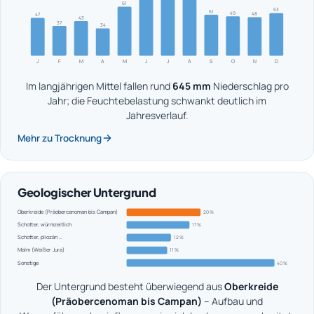
61
53
51
49
48
47
43
37
34
J
F
M
A
M
J
J
A
S
O
N
D
Im langjährigen Mittel fallen rund
645 mm
Niederschlag pro
Jahr; die Feuchtebelastung schwankt deutlich im
Jahresverlauf.
Mehr zu Trocknung
Geologischer Untergrund
Oberkreide (Präobercenoman bis Campan)
20 %
Schotter, würmzeitlich
17 %
Schotter, pliozän …
12 %
Malm (Weißer Jura)
11 %
Sonstige
40 %
Der Untergrund besteht überwiegend aus
Oberkreide
(Präobercenoman bis Campan)
– Aufbau und