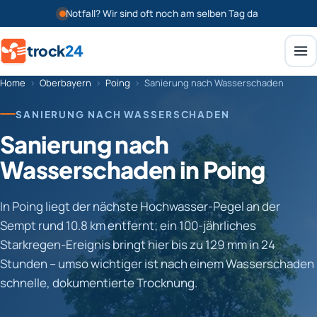
Notfall? Wir sind oft noch am selben Tag da
trock
24
Home
›
Oberbayern
›
Poing
›
Sanierung nach Wasserschaden
SANIERUNG NACH WASSERSCHADEN
Sanierung nach
Wasserschaden in Poing
In Poing liegt der nächste Hochwasser-Pegel an der
Sempt rund 10.8 km entfernt; ein 100-jährliches
Starkregen-Ereignis bringt hier bis zu 129 mm in 24
Stunden – umso wichtiger ist nach einem Wasserschaden
schnelle, dokumentierte Trocknung.