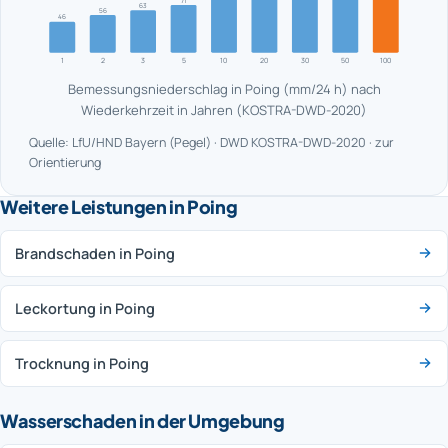
71
63
56
46
1
2
3
5
10
20
30
50
100
Bemessungsniederschlag in Poing (mm/24 h) nach
Wiederkehrzeit in Jahren (KOSTRA-DWD-2020)
Quelle: LfU/HND Bayern (Pegel) · DWD KOSTRA-DWD-2020 · zur
Orientierung
Weitere Leistungen in Poing
Brandschaden in Poing
Leckortung in Poing
Trocknung in Poing
Wasserschaden in der Umgebung