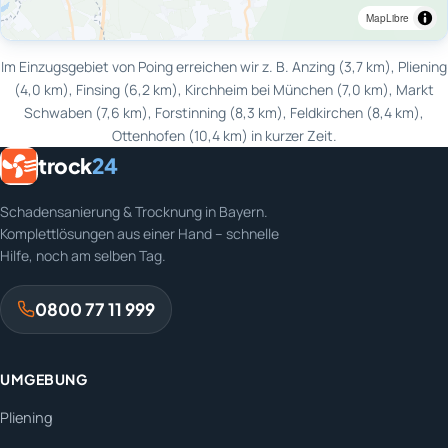
MapLibre
Im Einzugsgebiet von Poing erreichen wir z. B. Anzing (3,7 km), Pliening
(4,0 km), Finsing (6,2 km), Kirchheim bei München (7,0 km), Markt
Schwaben (7,6 km), Forstinning (8,3 km), Feldkirchen (8,4 km),
Ottenhofen (10,4 km) in kurzer Zeit.
trock
24
Schadensanierung & Trocknung in Bayern.
Komplettlösungen aus einer Hand – schnelle
Hilfe, noch am selben Tag.
0800 77 11 999
UMGEBUNG
Pliening