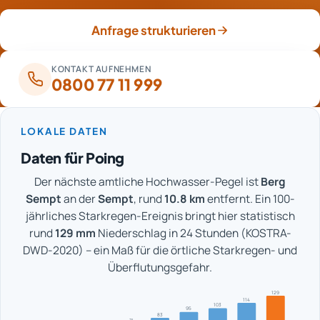
Ergebnisse fließen in die Sanierungsempfehlung ein.
Anfrage strukturieren
KONTAKT AUFNEHMEN
0800 77 11 999
LOKALE DATEN
Daten für Poing
Der nächste amtliche Hochwasser-Pegel ist
Berg
Sempt
an der
Sempt
, rund
10.8 km
entfernt. Ein 100-
jährliches Starkregen-Ereignis bringt hier statistisch
rund
129 mm
Niederschlag in 24 Stunden (KOSTRA-
DWD-2020) – ein Maß für die örtliche Starkregen- und
Überflutungsgefahr.
129
114
103
95
83