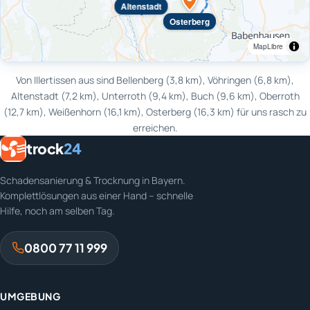
Altenstadt
Osterberg
MapLibre
Von Illertissen aus sind Bellenberg (3,8 km), Vöhringen (6,8 km),
Altenstadt (7,2 km), Unterroth (9,4 km), Buch (9,6 km), Oberroth
(12,7 km), Weißenhorn (16,1 km), Osterberg (16,3 km) für uns rasch zu
erreichen.
trock
24
Schadensanierung & Trocknung in Bayern.
Komplettlösungen aus einer Hand – schnelle
Hilfe, noch am selben Tag.
0800 77 11 999
UMGEBUNG