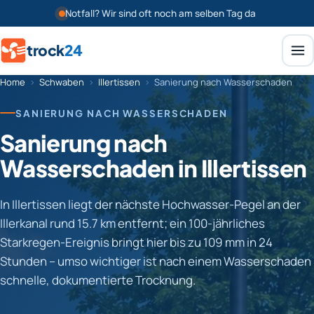
Notfall? Wir sind oft noch am selben Tag da
trock
24
Home
›
Schwaben
›
Illertissen
›
Sanierung nach Wasserschaden
SANIERUNG NACH WASSERSCHADEN
Sanierung nach
Wasserschaden in Illertissen
In Illertissen liegt der nächste Hochwasser-Pegel an der
Illerkanal rund 15.7 km entfernt; ein 100-jährliches
Starkregen-Ereignis bringt hier bis zu 109 mm in 24
Stunden – umso wichtiger ist nach einem Wasserschaden
schnelle, dokumentierte Trocknung.