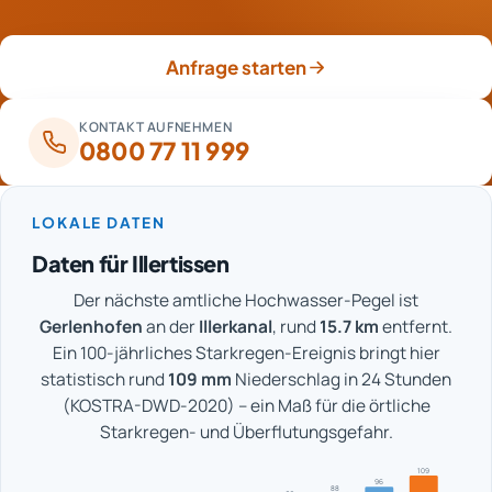
Endkontrolle und Übergabe der wiederhergestellten
Räume.
Anfrage starten
KONTAKT AUFNEHMEN
0800 77 11 999
LOKALE DATEN
Daten für Illertissen
Der nächste amtliche Hochwasser-Pegel ist
Gerlenhofen
an der
Illerkanal
, rund
15.7 km
entfernt.
Ein 100-jährliches Starkregen-Ereignis bringt hier
statistisch rund
109 mm
Niederschlag in 24 Stunden
(KOSTRA-DWD-2020) – ein Maß für die örtliche
Starkregen- und Überflutungsgefahr.
109
96
88