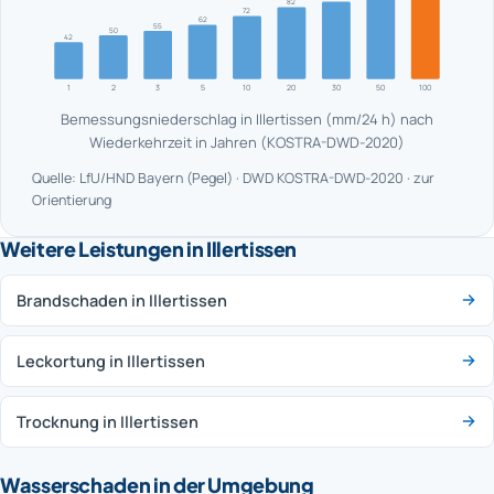
82
72
62
55
50
42
1
2
3
5
10
20
30
50
100
Bemessungsniederschlag in Illertissen (mm/24 h) nach
Wiederkehrzeit in Jahren (KOSTRA-DWD-2020)
Quelle: LfU/HND Bayern (Pegel) · DWD KOSTRA-DWD-2020 · zur
Orientierung
Weitere Leistungen in Illertissen
Brandschaden in Illertissen
Leckortung in Illertissen
Trocknung in Illertissen
Wasserschaden in der Umgebung