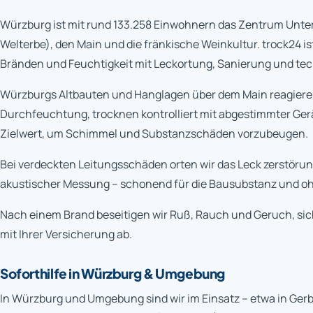
Würzburg ist mit rund 133.258 Einwohnern das Zentrum Unte
Welterbe), den Main und die fränkische Weinkultur. trock24 i
Bränden und Feuchtigkeit mit Leckortung, Sanierung und tec
Würzburgs Altbauten und Hanglagen über dem Main reagieren
Durchfeuchtung, trocknen kontrolliert mit abgestimmter Ge
Zielwert, um Schimmel und Substanzschäden vorzubeugen.
Bei verdeckten Leitungsschäden orten wir das Leck zerstöru
akustischer Messung – schonend für die Bausubstanz und 
Nach einem Brand beseitigen wir Ruß, Rauch und Geruch, si
mit Ihrer Versicherung ab.
Soforthilfe in Würzburg & Umgebung
In Würzburg und Umgebung sind wir im Einsatz – etwa in Ger