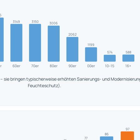
6
3149
3150
3006
2062
1199
588
574
r
60er
70er
80er
90er
00er
10–15
16+
 sie bringen typischerweise erhöhten Sanierungs- und Modernisieru
Feuchteschutz).
97
86
77