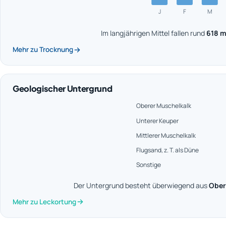
J
F
M
Im langjährigen Mittel fallen rund
618 
Mehr zu Trocknung
Geologischer Untergrund
Oberer Muschelkalk
Unterer Keuper
Mittlerer Muschelkalk
Flugsand, z. T. als Düne
Sonstige
Der Untergrund besteht überwiegend aus
Ober
Mehr zu Leckortung