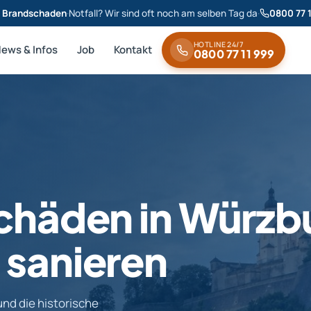
& Brandschaden
·
Notfall? Wir sind oft noch am selben Tag da
·
0800 77 
HOTLINE 24/7
News & Infos
Job
Kontakt
0800 77 11 999
Schäden in Würzb
 sanieren
und die historische