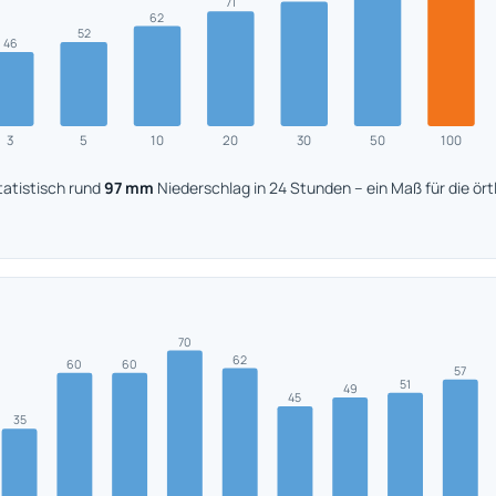
71
62
52
46
3
5
10
20
30
50
100
statistisch rund
97 mm
Niederschlag in 24 Stunden – ein Maß für die ör
70
62
60
60
57
51
49
45
35