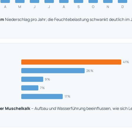
A
M
J
J
A
S
O
N
D
mm
Niederschlag pro Jahr; die Feuchtebelastung schwankt deutlich im J
41 %
26 %
9 %
7 %
17 %
er Muschelkalk
– Aufbau und Wasserführung beeinflussen, wie sich L