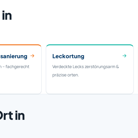
 in
sanierung
Leckortung
 – fachgerecht
Verdeckte Lecks zerstörungsarm &
präzise orten.
rt in