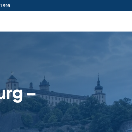
11 999
urg –