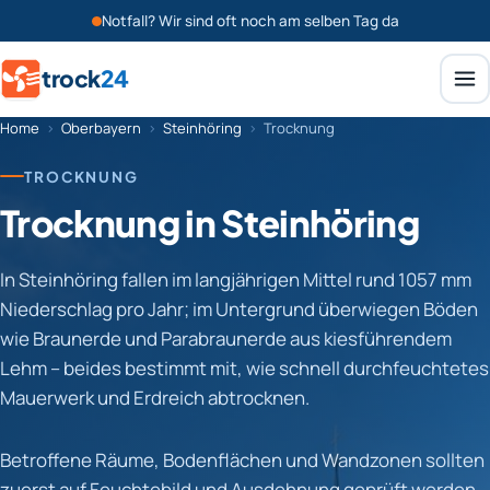
Notfall? Wir sind oft noch am selben Tag da
trock
24
Home
›
Oberbayern
›
Steinhöring
›
Trocknung
TROCKNUNG
Trocknung in Steinhöring
In Steinhöring fallen im langjährigen Mittel rund 1057 mm
Niederschlag pro Jahr; im Untergrund überwiegen Böden
wie Braunerde und Parabraunerde aus kiesführendem
Lehm – beides bestimmt mit, wie schnell durchfeuchtetes
Mauerwerk und Erdreich abtrocknen.
Betroffene Räume, Bodenflächen und Wandzonen sollten
zuerst auf Feuchtebild und Ausdehnung geprüft werden.