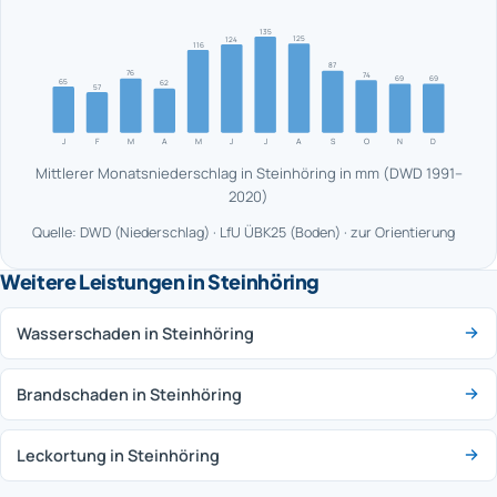
135
125
124
116
87
76
74
69
69
65
62
57
J
F
M
A
M
J
J
A
S
O
N
D
Mittlerer Monatsniederschlag in Steinhöring in mm (DWD 1991–
2020)
Quelle: DWD (Niederschlag) · LfU ÜBK25 (Boden) · zur Orientierung
Weitere Leistungen in Steinhöring
Wasserschaden in Steinhöring
Brandschaden in Steinhöring
Leckortung in Steinhöring