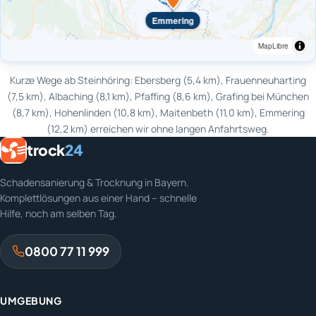
Emmering
MapLibre
Kurze Wege ab Steinhöring: Ebersberg (5,4 km), Frauenneuharting
(7,5 km), Albaching (8,1 km), Pfaffing (8,6 km), Grafing bei München
(8,7 km), Hohenlinden (10,8 km), Maitenbeth (11,0 km), Emmering
(12,2 km) erreichen wir ohne langen Anfahrtsweg.
trock
24
Schadensanierung & Trocknung in Bayern.
Komplettlösungen aus einer Hand – schnelle
Hilfe, noch am selben Tag.
0800 77 11 999
UMGEBUNG