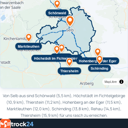
Schönwald
Marktleuthen
Thierstein
Höchstädt im Fichtelgebirge
Hohenberg an der Eger
Schirnding
Thiersheim
MapLibre
Von Selb aus sind Schönwald (5,5 km), Höchstädt im Fichtelgebirge
(10,9 km), Thierstein (11,2 km), Hohenberg an der Eger (11,5 km),
Marktleuthen (12,0 km), Schirnding (13,8 km), Rehau (14,5 km),
Thiersheim (15,9 km) für uns rasch zu erreichen.
trock
24