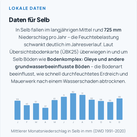
LOKALE DATEN
Daten für Selb
In Selb fallen im langjährigen Mittel rund
725 mm
Niederschlag pro Jahr – die Feuchtebelastung
schwankt deutlich im Jahresverlauf. Laut
Übersichtsbodenkarte (ÜBK25) überwiegen in und um
Selb Böden wie
Bodenkomplex: Gleye und andere
grundwasserbeeinflusste Böden
– die Bodenart
beeinflusst, wie schnell durchfeuchtetes Erdreich und
Mauerwerk nach einem Wasserschaden abtrocknen.
82
77
71
66
62
61
59
58
55
51
45
37
J
F
M
A
M
J
J
A
S
O
N
D
Mittlerer Monatsniederschlag in Selb in mm (DWD 1991–2020)