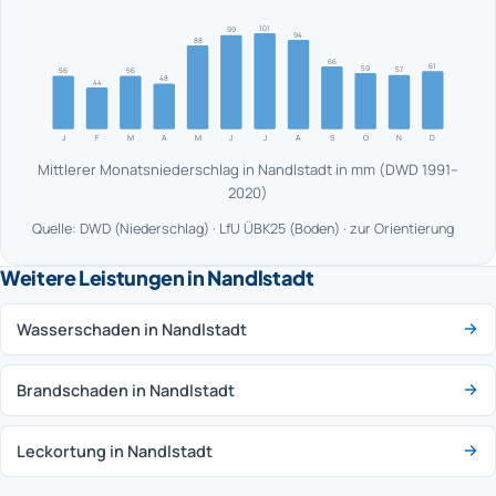
101
99
94
88
66
61
59
57
56
56
48
44
J
F
M
A
M
J
J
A
S
O
N
D
Mittlerer Monatsniederschlag in Nandlstadt in mm (DWD 1991–
2020)
Quelle: DWD (Niederschlag) · LfU ÜBK25 (Boden) · zur Orientierung
Weitere Leistungen in Nandlstadt
Wasserschaden in Nandlstadt
Brandschaden in Nandlstadt
Leckortung in Nandlstadt