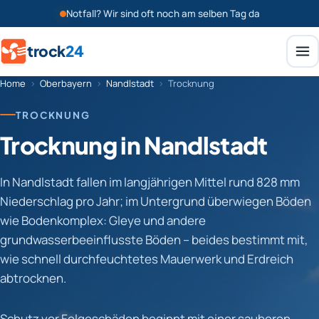
Notfall? Wir sind oft noch am selben Tag da
trock
24
Home
›
Oberbayern
›
Nandlstadt
›
Trocknung
TROCKNUNG
Trocknung in Nandlstadt
In Nandlstadt fallen im langjährigen Mittel rund 828 mm
Niederschlag pro Jahr; im Untergrund überwiegen Böden
wie Bodenkomplex: Gleye und andere
grundwasserbeeinflusste Böden – beides bestimmt mit,
wie schnell durchfeuchtetes Mauerwerk und Erdreich
abtrocknen.
Schutz vor Folgeschäden beginnt mit einer sauberen