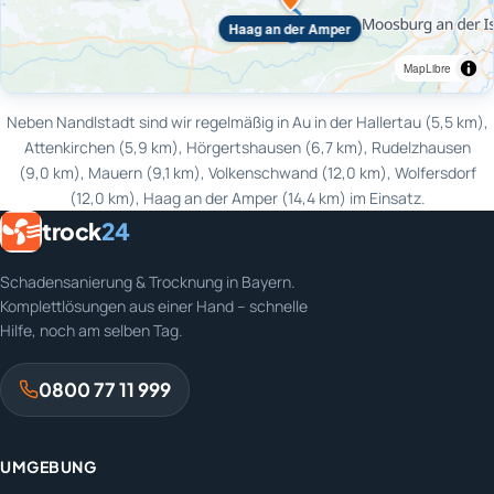
Haag an der Amper
MapLibre
Neben Nandlstadt sind wir regelmäßig in Au in der Hallertau (5,5 km),
Attenkirchen (5,9 km), Hörgertshausen (6,7 km), Rudelzhausen
(9,0 km), Mauern (9,1 km), Volkenschwand (12,0 km), Wolfersdorf
(12,0 km), Haag an der Amper (14,4 km) im Einsatz.
trock
24
Schadensanierung & Trocknung in Bayern.
Komplettlösungen aus einer Hand – schnelle
Hilfe, noch am selben Tag.
0800 77 11 999
UMGEBUNG