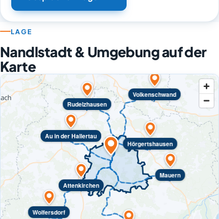
LAGE
Nandlstadt & Umgebung auf der
Karte
Volkenschwand
Rudelzhausen
Au in der Hallertau
Hörgertshausen
Mauern
Attenkirchen
Wolfersdorf