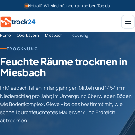
Notfall? Wir sind oft noch am selben Tag da
trock
24
Home
›
Oberbayern
›
Miesbach
›
Trocknung
TROCKNUNG
Feuchte Räume trocknen in
Miesbach
In Miesbach fallen im langjährigen Mittel rund 1454 mm
Niederschlag pro Jahr; im Untergrund überwiegen Böden
wie Bodenkomplex: Gleye – beides bestimmt mit, wie
schnell durchfeuchtetes Mauerwerk und Erdreich
abtrocknen.