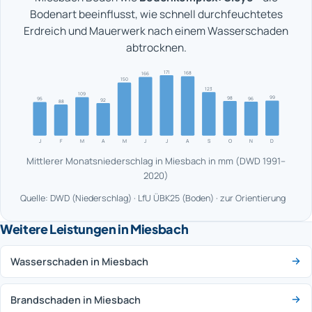
Bodenart beeinflusst, wie schnell durchfeuchtetes
Erdreich und Mauerwerk nach einem Wasserschaden
abtrocknen.
171
168
166
150
123
109
99
98
96
95
92
88
J
F
M
A
M
J
J
A
S
O
N
D
Mittlerer Monatsniederschlag in Miesbach in mm (DWD 1991–
2020)
Quelle: DWD (Niederschlag) · LfU ÜBK25 (Boden) · zur Orientierung
Weitere Leistungen in Miesbach
Wasserschaden in Miesbach
Brandschaden in Miesbach