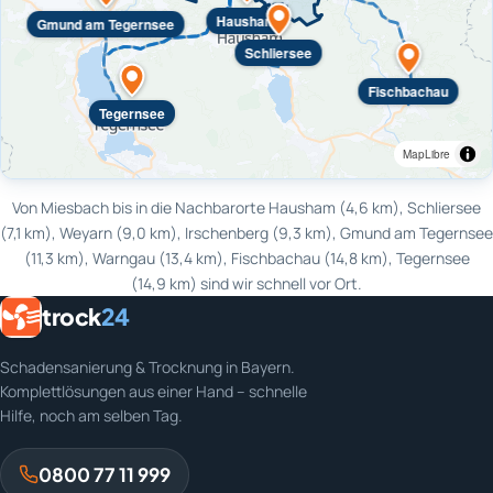
Hausham
Gmund am Tegernsee
Schliersee
Fischbachau
Tegernsee
MapLibre
Von Miesbach bis in die Nachbarorte Hausham (4,6 km), Schliersee
(7,1 km), Weyarn (9,0 km), Irschenberg (9,3 km), Gmund am Tegernsee
(11,3 km), Warngau (13,4 km), Fischbachau (14,8 km), Tegernsee
(14,9 km) sind wir schnell vor Ort.
trock
24
Schadensanierung & Trocknung in Bayern.
Komplettlösungen aus einer Hand – schnelle
Hilfe, noch am selben Tag.
0800 77 11 999