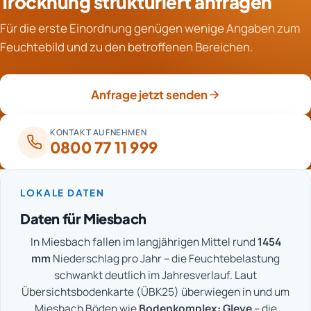
Trocknung strukturiert anfragen
Fortschritt objektiv. Eine erste Einordnung des
langem Zuwarten drohen Schimmelbefall, Schäden an
Zeitrahmens ist nach der Befundaufnahme möglich.
Für die erste Einordnung genügen wenige Angaben zum
angrenzenden Bauteilen und aufwendigere
Feuchtebild und zu den betroffenen Bereichen.
Sanierungsschritte. Ein früher Start ist daher fast
immer wirtschaftlicher. Auch Versicherer erwarten
üblicherweise ein zügiges Handeln.
Anfrage jetzt senden
KONTAKT AUFNEHMEN
0800 77 11 999
LOKALE DATEN
Daten für Miesbach
In Miesbach fallen im langjährigen Mittel rund
1454
mm
Niederschlag pro Jahr – die Feuchtebelastung
schwankt deutlich im Jahresverlauf. Laut
Übersichtsbodenkarte (ÜBK25) überwiegen in und um
Miesbach Böden wie
Bodenkomplex: Gleye
– die