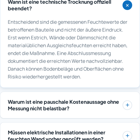
Wann ist eine technische Trocknung offiziell
beendet?
Entscheidend sind die gemessenen Feuchtewerte der
betroffenen Bauteile und nicht der äußere Eindruck.
Erst wenn Estrich, Wände oder Dämmschicht die
materialüblichen Ausgleichsfeuchten erreicht haben,
endet die Maßnahme. Eine Abschlussmessung
dokumentiert die erreichten Werte nachvollziehbar.
Danach können Bodenbeläge und Oberflächen ohne
Risiko wiederhergestellt werden.
Warum ist eine pauschale Kostenaussage ohne
Messung nicht belastbar?
Der tatsächliche Aufwand hängt von der unsichtbaren
Ausbreitung der Feuchtigkeit ab, und diese wird erst
Müssen elektrische Installationen in einer
durch eine Messung sichtbar. Eine Pauschale ohne
feuchten Wand vorher geprüft werden?