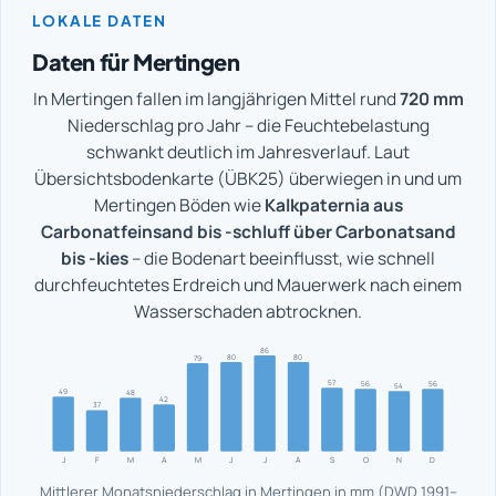
LOKALE DATEN
Daten für Mertingen
In Mertingen fallen im langjährigen Mittel rund
720 mm
Niederschlag pro Jahr – die Feuchtebelastung
schwankt deutlich im Jahresverlauf. Laut
Übersichtsbodenkarte (ÜBK25) überwiegen in und um
Mertingen Böden wie
Kalkpaternia aus
Carbonatfeinsand bis -schluff über Carbonatsand
bis -kies
– die Bodenart beeinflusst, wie schnell
durchfeuchtetes Erdreich und Mauerwerk nach einem
Wasserschaden abtrocknen.
86
80
80
79
57
56
56
54
49
48
42
37
J
F
M
A
M
J
J
A
S
O
N
D
Mittlerer Monatsniederschlag in Mertingen in mm (DWD 1991–