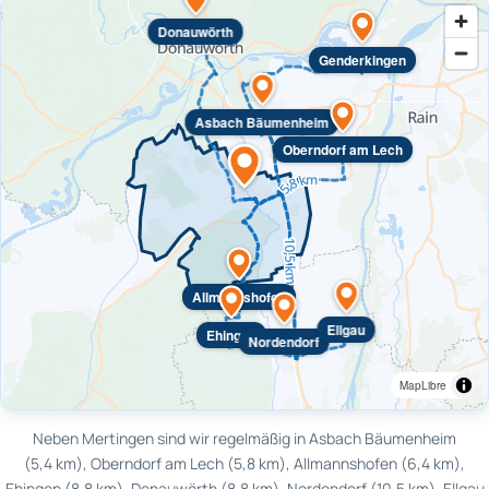
Donauwörth
Genderkingen
Asbach Bäumenheim
Oberndorf am Lech
Allmannshofen
Ellgau
Ehingen
Nordendorf
MapLibre
Neben Mertingen sind wir regelmäßig in Asbach Bäumenheim
(5,4 km), Oberndorf am Lech (5,8 km), Allmannshofen (6,4 km),
Ehingen (8,8 km), Donauwörth (8,8 km), Nordendorf (10,5 km), Ellgau