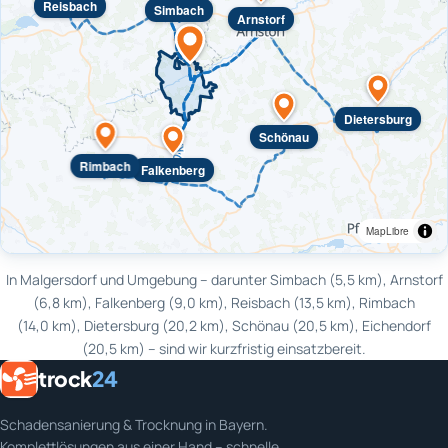
Reisbach
Simbach
Arnstorf
Dietersburg
Schönau
Rimbach
Falkenberg
MapLibre
In Malgersdorf und Umgebung – darunter Simbach (5,5 km), Arnstorf
(6,8 km), Falkenberg (9,0 km), Reisbach (13,5 km), Rimbach
(14,0 km), Dietersburg (20,2 km), Schönau (20,5 km), Eichendorf
(20,5 km) – sind wir kurzfristig einsatzbereit.
trock
24
Schadensanierung & Trocknung in Bayern.
Komplettlösungen aus einer Hand – schnelle