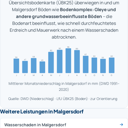
Übersichtsbodenkarte (ÜBK25) überwiegen in und um
Malgersdorf Böden wie
Bodenkomplex: Gleye und
andere grundwasserbeeinflusste Böden
– die
Bodenart beeinflusst, wie schnell durchfeuchtetes
Erdreich und Mauerwerk nach einem Wasserschaden
abtrocknen.
96
90
89
82
67
60
60
58
56
55
47
45
J
F
M
A
M
J
J
A
S
O
N
D
Mittlerer Monatsniederschlag in Malgersdorf in mm (DWD 1991–
2020)
Quelle: DWD (Niederschlag) · LfU ÜBK25 (Boden) · zur Orientierung
Weitere Leistungen in Malgersdorf
Wasserschaden in Malgersdorf