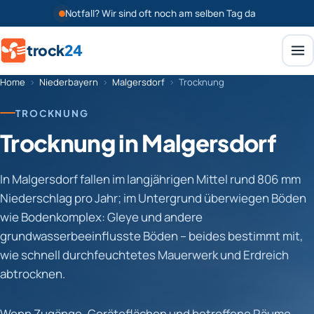
Notfall? Wir sind oft noch am selben Tag da
trock
24
Home
›
Niederbayern
›
Malgersdorf
›
Trocknung
TROCKNUNG
Trocknung in Malgersdorf
In Malgersdorf fallen im langjährigen Mittel rund 806 mm
Niederschlag pro Jahr; im Untergrund überwiegen Böden
wie Bodenkomplex: Gleye und andere
grundwasserbeeinflusste Böden – beides bestimmt mit,
wie schnell durchfeuchtetes Mauerwerk und Erdreich
abtrocknen.
Wenn Zugänge, Geräteflächen und betroffene Räume