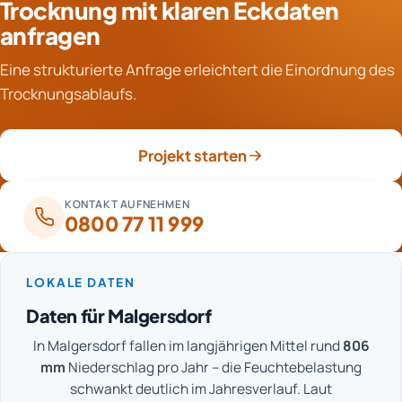
Trocknung mit klaren Eckdaten
Anzahl der benötigten Geräte. Auch Nebenarbeiten wie
eingerichtet werden, was jedoch die Gesamtdauer
Bohrungen, Belagsöffnungen und das spätere
anfragen
erhöht. Diese Abwägung wird gemeinsam festgelegt.
Verschließen fließen ein. Die Laufzeit der Anlagen
Eine strukturierte Anfrage erleichtert die Einordnung des
beeinflusst Strom- und Mietanteile. Nach der
Trocknungsablaufs.
Begutachtung lässt sich der Aufwand transparent und
positionsweise aufschlüsseln.
Projekt starten
KONTAKT AUFNEHMEN
0800 77 11 999
LOKALE DATEN
Daten für Malgersdorf
In Malgersdorf fallen im langjährigen Mittel rund
806
mm
Niederschlag pro Jahr – die Feuchtebelastung
schwankt deutlich im Jahresverlauf. Laut