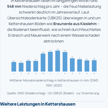
In Kettershausen fallen im langjährigen Mittel rund
948 mm
Niederschlag pro Jahr – die Feuchtebelastung
schwankt deutlich im Jahresverlauf. Laut
Übersichtsbodenkarte (ÜBK25) überwiegen in und um
Kettershausen Böden wie
Braunerde aus Kieslehm
–
die Bodenart beeinflusst, wie schnell durchfeuchtetes
Erdreich und Mauerwerk nach einem Wasserschaden
abtrocknen.
120
113
112
103
76
70
65
64
62
61
55
50
J
F
M
A
M
J
J
A
S
O
N
D
Mittlerer Monatsniederschlag in Kettershausen in mm (DWD
1991–2020)
Quelle: DWD (Niederschlag) · LfU ÜBK25 (Boden) · zur Orientierung
Weitere Leistungen in Kettershausen