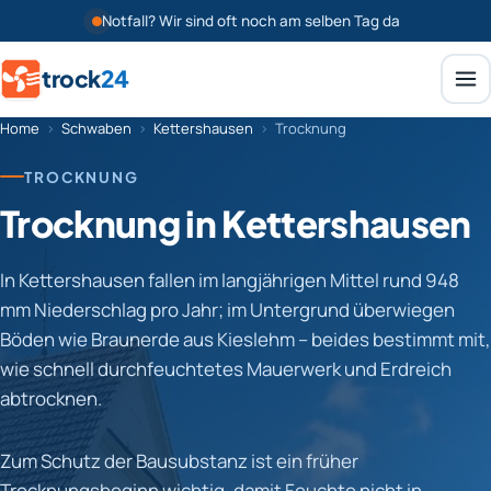
Notfall? Wir sind oft noch am selben Tag da
trock
24
Home
›
Schwaben
›
Kettershausen
›
Trocknung
TROCKNUNG
Trocknung in Kettershausen
In Kettershausen fallen im langjährigen Mittel rund 948
mm Niederschlag pro Jahr; im Untergrund überwiegen
Böden wie Braunerde aus Kieslehm – beides bestimmt mit,
wie schnell durchfeuchtetes Mauerwerk und Erdreich
abtrocknen.
Zum Schutz der Bausubstanz ist ein früher
Trocknungsbeginn wichtig, damit Feuchte nicht in