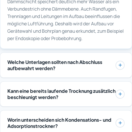
Dämmschicht speichert deutlich mehr Wasser als ein
Verbundestrich ohne Dämmebene. Auch Randfugen,
Trennlagen und Leitungen im Aufbau beeinflussen die
mögliche Luftführung. Deshalb wird der Aufbau vor
Gerätewahl und Bohrplan genau erkundet, zum Beispiel
per Endoskopie oder Probebohrung.
Welche Unterlagen sollten nach Abschluss
aufbewahrt werden?
Aufbewahrt werden sollten das Abschlussprotokoll mit
den Endwerten, alle Zwischenmessungen, die
Kann eine bereits laufende Trocknung zusätzlich
Rechnungen sowie der Schriftverkehr mit der
beschleunigt werden?
Versicherung. Auch Fotos zum Schadenverlauf und zur
Innerhalb physikalischer Grenzen ja: durch passende
Wiederherstellung gehören dazu. Diese Unterlagen
Gerätedimensionierung, gezielte Luftführung mit
sind bei späteren Schäden, Gewährleistungsfragen
Worin unterscheiden sich Kondensations- und
Ventilatoren und eine moderate Temperaturführung.
oder einem Objektverkauf relevant. Eine geordnete
Adsorptionstrockner?