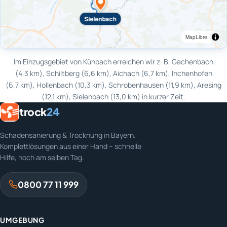
Sielenbach
MapLibre
Im Einzugsgebiet von Kühbach erreichen wir z. B. Gachenbach
(4,3 km), Schiltberg (6,6 km), Aichach (6,7 km), Inchenhofen
(6,7 km), Hollenbach (10,3 km), Schrobenhausen (11,9 km), Aresing
(12,1 km), Sielenbach (13,0 km) in kurzer Zeit.
trock
24
Schadensanierung & Trocknung in Bayern.
Komplettlösungen aus einer Hand – schnelle
Hilfe, noch am selben Tag.
0800 77 11 999
UMGEBUNG