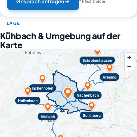
Gespräch anfragen
* Pflichtfelder
LAGE
Kühbach & Umgebung auf der
Karte
Schrobenhausen
Aresing
Inchenhofen
Gachenbach
Hollenbach
Schiltberg
Aichach