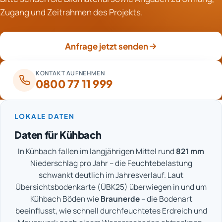
die die Feuchteabgabe bremst. Die Entfeuchter
Zugang und Zeitrahmen des Projekts.
entziehen danach die Feuchtigkeit aus der Luft. Erst
das Zusammenspiel beider Komponenten macht die
Trocknung effizient.
Anfrage jetzt senden
KONTAKT AUFNEHMEN
0800 77 11 999
LOKALE DATEN
Daten für Kühbach
In Kühbach fallen im langjährigen Mittel rund
821 mm
Niederschlag pro Jahr – die Feuchtebelastung
schwankt deutlich im Jahresverlauf. Laut
Übersichtsbodenkarte (ÜBK25) überwiegen in und um
Kühbach Böden wie
Braunerde
– die Bodenart
beeinflusst, wie schnell durchfeuchtetes Erdreich und