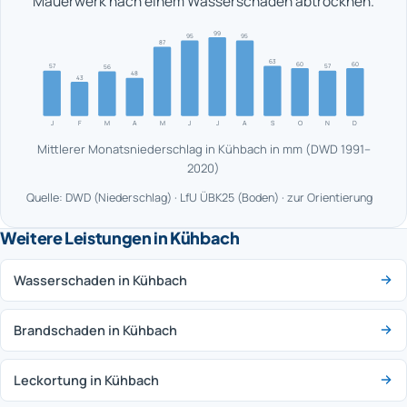
Mauerwerk nach einem Wasserschaden abtrocknen.
99
95
95
87
63
60
60
57
57
56
48
43
J
F
M
A
M
J
J
A
S
O
N
D
Mittlerer Monatsniederschlag in Kühbach in mm (DWD 1991–
2020)
Quelle: DWD (Niederschlag) · LfU ÜBK25 (Boden) · zur Orientierung
Weitere Leistungen in Kühbach
Wasserschaden in Kühbach
Brandschaden in Kühbach
Leckortung in Kühbach