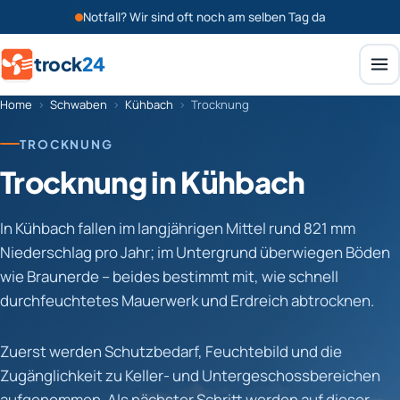
Notfall? Wir sind oft noch am selben Tag da
trock
24
Home
›
Schwaben
›
Kühbach
›
Trocknung
TROCKNUNG
Trocknung in Kühbach
In Kühbach fallen im langjährigen Mittel rund 821 mm
Niederschlag pro Jahr; im Untergrund überwiegen Böden
wie Braunerde – beides bestimmt mit, wie schnell
durchfeuchtetes Mauerwerk und Erdreich abtrocknen.
Zuerst werden Schutzbedarf, Feuchtebild und die
Zugänglichkeit zu Keller- und Untergeschossbereichen
aufgenommen. Als nächster Schritt werden auf dieser