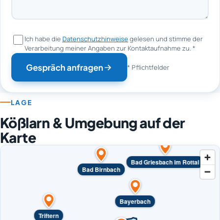
Ich habe die
Datenschutzhinweise
gelesen und stimme der
Verarbeitung meiner Angaben zur Kontaktaufnahme zu.
*
Gespräch anfragen
* Pflichtfelder
LAGE
Kößlarn & Umgebung auf der
Karte
Bad Griesbach im Rottal
Bad Birnbach
Bayerbach
Triftern