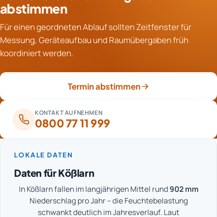
sind Maßnahmen wie Wasseraufnahme und
abstimmen
Sämtliche Werte werden fortlaufend im Protokoll
Trocknungsbeginn auch ohne schriftliche
festgehalten.
Für einen geordneten Ablauf sollten Zeitfenster für
Deckungszusage üblich. Wichtig sind eine frühe
Messung, Geräteaufbau und Raumübergaben früh
Schadenmeldung und eine lückenlose Dokumentation
koordiniert werden.
aller Schritte. So bleiben Ansprüche nachvollziehbar.
Termin abstimmen
KONTAKT AUFNEHMEN
0800 77 11 999
LOKALE DATEN
Daten für Kößlarn
In Kößlarn fallen im langjährigen Mittel rund
902 mm
Niederschlag pro Jahr – die Feuchtebelastung
schwankt deutlich im Jahresverlauf. Laut