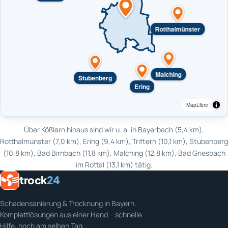
Rotthalmünster
Malching
Stubenberg
Ering
MapLibre
Über Kößlarn hinaus sind wir u. a. in Bayerbach (5,4 km),
Rotthalmünster (7,0 km), Ering (9,4 km), Triftern (10,1 km), Stubenberg
(10,8 km), Bad Birnbach (11,8 km), Malching (12,8 km), Bad Griesbach
im Rottal (13,1 km) tätig.
trock
24
Schadensanierung & Trocknung in Bayern.
Komplettlösungen aus einer Hand – schnelle
Hilfe, noch am selben Tag.