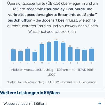
Übersichtsbodenkarte (ÜBK25) überwiegen in und um
Kößlarn Böden wie
Pseudogley-Braunerde und
verbreitet pseudovergleyte Braunerde aus Schluff
bis Schluffton
– die Bodenart beeinflusst, wie schnell
durchfeuchtetes Erdreich und Mauerwerk nach einem
Wasserschaden abtrocknen.
109
100
99
91
75
67
67
65
63
61
53
50
J
F
M
A
M
J
J
A
S
O
N
D
Mittlerer Monatsniederschlag in Kößlarn in mm (DWD 1991–
2020)
Quelle: DWD (Niederschlag) · LfU ÜBK25 (Boden) · zur Orientierung
Weitere Leistungen in Kößlarn
Wasserschaden in Kößlarn