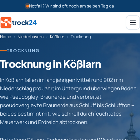
Notfall? Wir sind oft noch am selben Tag da
trock
24
Home
›
Niederbayern
›
Kößlarn
›
Trocknung
TROCKNUNG
Trocknung in Kößlarn
In Kößlarn fallen im langjährigen Mittel rund 902 mm
Niederschlag pro Jahr; im Untergrund überwiegen Böden
wie Pseudogley-Braunerde und verbreitet
pseudovergleyte Braunerde aus Schluff bis Schluffton –
beides bestimmt mit, wie schnell durchfeuchtetes
Mauerwerk und Erdreich abtrocknen.
Betroffene Räume, Bodenaufbauten und Wandzonen