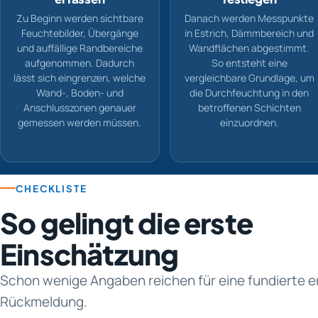
Zu Beginn werden sichtbare
Danach werden Messpunkte
Feuchtebilder, Übergänge
in Estrich, Dämmbereich und
und auffällige Randbereiche
Wandflächen abgestimmt.
aufgenommen. Dadurch
So entsteht eine
lässt sich eingrenzen, welche
vergleichbare Grundlage, um
Wand-, Boden- und
die Durchfeuchtung in den
Anschlusszonen genauer
betroffenen Schichten
gemessen werden müssen.
einzuordnen.
CHECKLISTE
So gelingt die erste
Einschätzung
Schon wenige Angaben reichen für eine fundierte e
Rückmeldung.