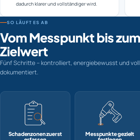
dadurch klarer und vollständiger wird.
SO LÄUFT ES AB
Vom Messpunkt bis zu
Zielwert
Fünf Schritte – kontrolliert, energiebewusst und vol
dokumentiert.
Schadenzonen zuerst
Messpunkte gezielt
erfassen
festlegen