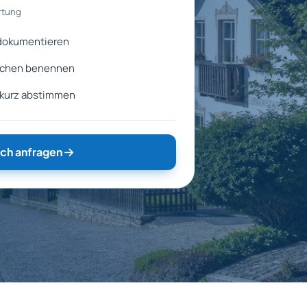
rtung
 dokumentieren
ächen benennen
 kurz abstimmen
ch anfragen