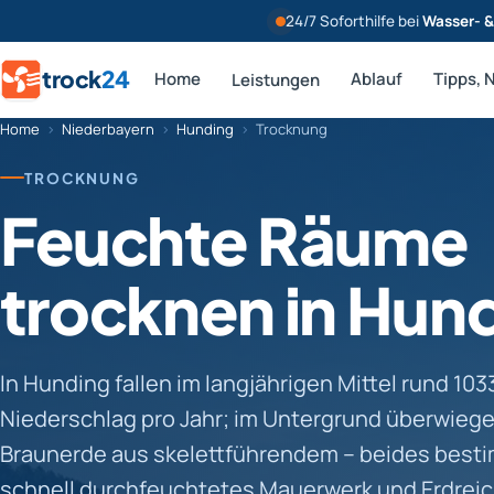
24/7 Soforthilfe bei
Wasser- 
trock
24
Home
Ablauf
Tipps, 
Leistungen
Home
›
Niederbayern
›
Hunding
›
Trocknung
TROCKNUNG
Feuchte Räume
trocknen in Hun
In Hunding fallen im langjährigen Mittel rund 10
Niederschlag pro Jahr; im Untergrund überwieg
Braunerde aus skelettführendem – beides besti
schnell durchfeuchtetes Mauerwerk und Erdreic