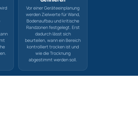
wird
Vor einer Geräteeinplanung
werden Zielwerte für Wand,
e
Bodenaufbau und kritische
Randzonen festgelegt. Erst
kann
dadurch lässt sich
mmt
beurteilen, wann ein Bereich
che
kontrolliert trocken ist und
den.
wie die Trocknung
abgestimmt werden soll.