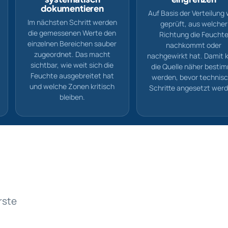
dokumentieren
Auf Basis der Verteilung 
Im nächsten Schritt werden
geprüft, aus welcher
die gemessenen Werte den
Richtung die Feucht
einzelnen Bereichen sauber
nachkommt oder
zugeordnet. Das macht
nachgewirkt hat. Damit 
sichtbar, wie weit sich die
die Quelle näher besti
Feuchte ausgebreitet hat
werden, bevor technis
und welche Zonen kritisch
Schritte angesetzt wer
bleiben.
rste