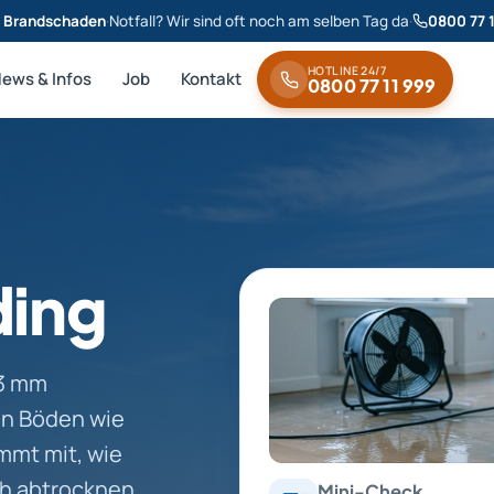
& Brandschaden
·
Notfall? Wir sind oft noch am selben Tag da
·
0800 77 
HOTLINE 24/7
News & Infos
Job
Kontakt
0800 77 11 999
ding
33 mm
en Böden wie
mmt mit, wie
h abtrocknen.
Mini-Check