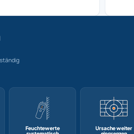
m
lständig
Feuchtewerte
Ursache weiter
systematisch
eingrenzen