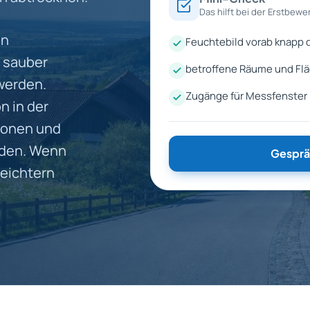
Das hilft bei der Erstbewe
en
Feuchtebild vorab knapp
 sauber
betroffene Räume und Fl
werden.
Zugänge für Messfenster
n in der
zonen und
rden. Wenn
Gesprä
leichtern