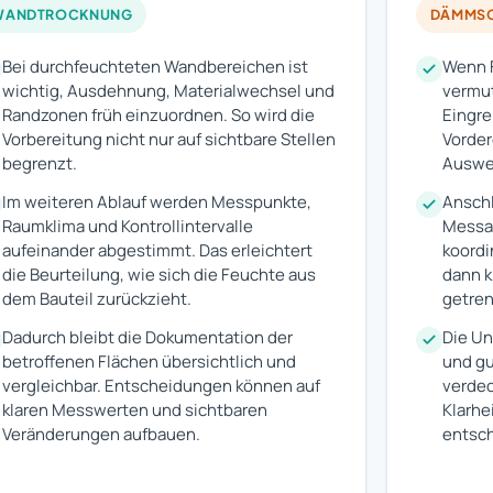
WANDTROCKNUNG
DÄMMSC
Bei durchfeuchteten Wandbereichen ist
Wenn F
wichtig, Ausdehnung, Materialwechsel und
vermut
Randzonen früh einzuordnen. So wird die
Eingre
Vorbereitung nicht nur auf sichtbare Stellen
Vorder
begrenzt.
Auswei
Im weiteren Ablauf werden Messpunkte,
Ansch
Raumklima und Kontrollintervalle
Messab
aufeinander abgestimmt. Das erleichtert
koordi
die Beurteilung, wie sich die Feuchte aus
dann k
dem Bauteil zurückzieht.
getren
Dadurch bleibt die Dokumentation der
Die Un
betroffenen Flächen übersichtlich und
und gu
vergleichbar. Entscheidungen können auf
verdec
klaren Messwerten und sichtbaren
Klarhe
Veränderungen aufbauen.
entsc