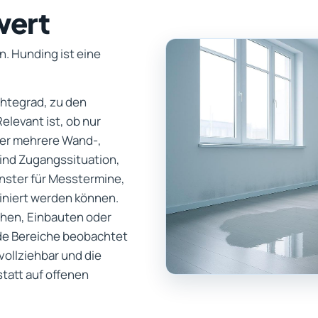
wert
. Hunding ist eine
chtegrad, zu den
levant ist, ob nur
ber mehrere Wand-,
sind Zugangssituation,
nster für Messtermine,
iniert werden können.
chen, Einbauten oder
e Bereiche beobachtet
ollziehbar und die
tatt auf offenen