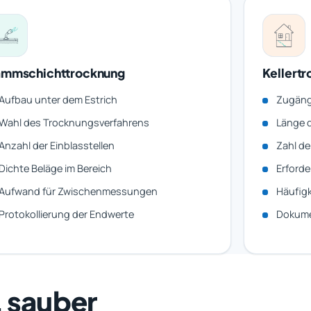
mmschichttrocknung
Kellert
Aufbau unter dem Estrich
Zugäng
Wahl des Trocknungsverfahrens
Länge d
Anzahl der Einblasstellen
Zahl de
Dichte Beläge im Bereich
Erforde
Aufwand für Zwischenmessungen
Häufigk
Protokollierung der Endwerte
Dokume
, sauber