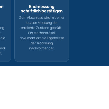
en
Endmessung
schriftlich bestätigen
Zum Abschluss wird mit einer
letzten Messung der
ung
erreichte Zustand geprüft.
t.
Ein Messprotokoll
 die
dokumentiert die Ergebnisse
der Trocknung
und
nachvollziehbar.
f.