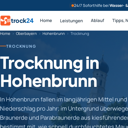
24/7 Soforthilfe bei
Wasser- 
trock
24
Home
Ablauf
Tipps, 
Leistungen
Home
›
Oberbayern
›
Hohenbrunn
›
Trocknung
TROCKNUNG
Trocknung in
Hohenbrunn
In Hohenbrunn fallen im langjährigen Mittel run
Niederschlag pro Jahr; im Untergrund überwieg
Braunerde und Parabraunerde aus kiesführende
bestimmt mit, wie schnell durchfeuchtetes Mau