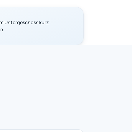
m Untergeschoss kurz
en