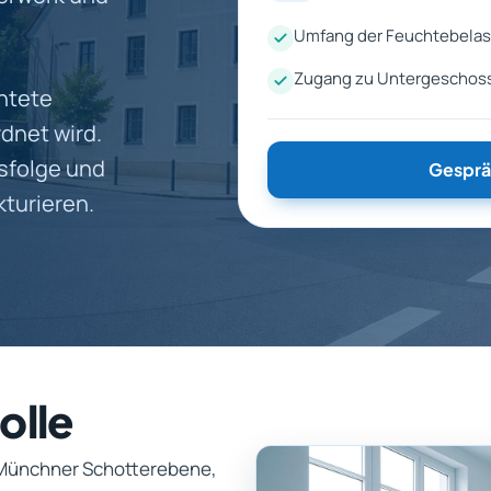
Umfang der Feuchtebelast
Zugang zu Untergeschos
htete
dnet wird.
ssfolge und
Gesprä
kturieren.
olle
 Münchner Schotterebene,