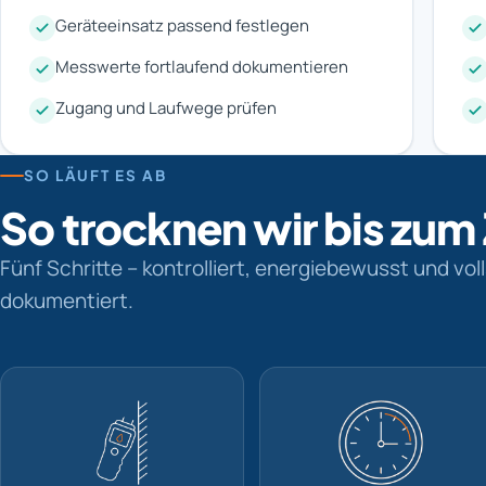
Geräteeinsatz passend festlegen
Messwerte fortlaufend dokumentieren
Zugang und Laufwege prüfen
SO LÄUFT ES AB
So trocknen wir bis zum
Fünf Schritte – kontrolliert, energiebewusst und vol
dokumentiert.