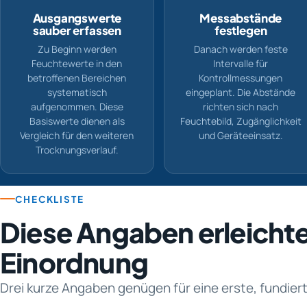
Ausgangswerte
Messabstände
sauber erfassen
festlegen
Zu Beginn werden
Danach werden feste
Feuchtewerte in den
Intervalle für
betroffenen Bereichen
Kontrollmessungen
systematisch
eingeplant. Die Abstände
aufgenommen. Diese
richten sich nach
Basiswerte dienen als
Feuchtebild, Zugänglichkeit
Vergleich für den weiteren
und Geräteeinsatz.
Trocknungsverlauf.
CHECKLISTE
Diese Angaben erleichte
Einordnung
Drei kurze Angaben genügen für eine erste, fundie