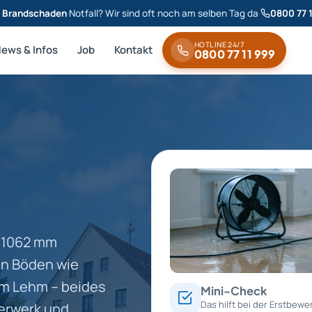
& Brandschaden
·
Notfall? Wir sind oft noch am selben Tag da
·
0800 77 
HOTLINE 24/7
News & Infos
Job
Kontakt
0800 77 11 999
d 1062 mm
en Böden wie
m Lehm – beides
Mini-Check
Das hilft bei der Erstbewe
erwerk und