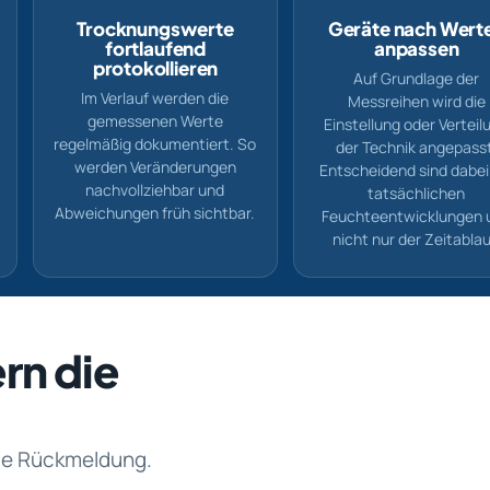
Trocknungswerte
Geräte nach Wert
fortlaufend
anpassen
protokollieren
Auf Grundlage der
Im Verlauf werden die
Messreihen wird die
gemessenen Werte
Einstellung oder Verteil
regelmäßig dokumentiert. So
der Technik angepass
werden Veränderungen
Entscheidend sind dabei
nachvollziehbar und
tatsächlichen
Abweichungen früh sichtbar.
Feuchteentwicklungen 
nicht nur der Zeitablau
rn die
rte Rückmeldung.