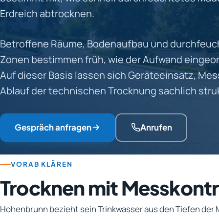
Erdreich abtrocknen.
Betroffene Räume, Bodenaufbau und durchfeuc
Zonen bestimmen früh, wie der Aufwand eingeor
Auf dieser Basis lassen sich Geräteeinsatz, Me
Ablauf der technischen Trocknung sachlich stru
Gespräch anfragen
Anrufen
VORAB KLÄREN
Trocknen mit Messkontr
Hohenbrunn bezieht sein Trinkwasser aus den Tiefen der