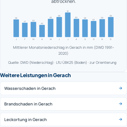
abtrocknen.
81
66
66
60
60
59
58
58
53
50
47
40
J
F
M
A
M
J
J
A
S
O
N
D
Mittlerer Monatsniederschlag in Gerach in mm (DWD 1991–
2020)
Quelle: DWD (Niederschlag) · LfU ÜBK25 (Boden) · zur Orientierung
Weitere Leistungen in Gerach
Wasserschaden in Gerach
Brandschaden in Gerach
Leckortung in Gerach