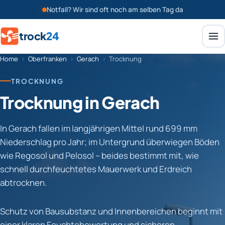
Notfall? Wir sind oft noch am selben Tag da
trock
24
Home
›
Oberfranken
›
Gerach
›
Trocknung
TROCKNUNG
Trocknung in Gerach
In Gerach fallen im langjährigen Mittel rund 699 mm
Niederschlag pro Jahr; im Untergrund überwiegen Böden
wie Regosol und Pelosol – beides bestimmt mit, wie
schnell durchfeuchtetes Mauerwerk und Erdreich
abtrocknen.
Schutz von Bausubstanz und Innenbereichen beginnt mit
einer klaren Feuchtebewertung und sicheren