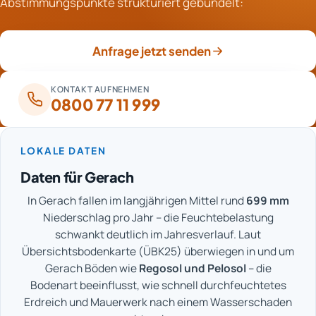
Abstimmungspunkte strukturiert gebündelt:
beeinflusst Strom- und Mietanteile. Nach der
Besichtigung lässt sich der Aufwand transparent und
positionsweise aufschlüsseln.
Anfrage jetzt senden
KONTAKT AUFNEHMEN
0800 77 11 999
LOKALE DATEN
Daten für Gerach
In Gerach fallen im langjährigen Mittel rund
699 mm
Niederschlag pro Jahr – die Feuchtebelastung
schwankt deutlich im Jahresverlauf. Laut
Übersichtsbodenkarte (ÜBK25) überwiegen in und um
Gerach Böden wie
Regosol und Pelosol
– die
Bodenart beeinflusst, wie schnell durchfeuchtetes
Erdreich und Mauerwerk nach einem Wasserschaden