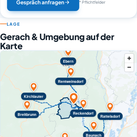
Gespräch anfragen
* Pflichtfelder
LAGE
Gerach & Umgebung auf der
Karte
Ebern
Rentweinsdorf
Kirchlauter
Reckendorf
Breitbrunn
Rattelsdorf
Baunach