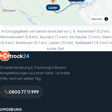
Lauter
MapLibre
Im Einzugsgebiet von Gerach erreichen wir z. B. Reckendorf (3,2 km),
Rentweinsdorf (5,8 km), Baunach (7,4 km), Kirchlauter (7,5 km), Ebern
(9,3 km), Breitbrunn (9,7 km), Lauter (13,1 km), Rattelsdorf (13,3 km) in
kurzer Zeit.
trock
24
Schadensanierung & Trocknung in Bayern.
Komplettlösungen aus einer Hand – schnelle
Hilfe, noch am selben Tag.
0800 77 11 999
UMGEBUNG