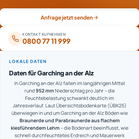
sichtbar werden. Sicherheit geht hier vor einer frühen
Wiederinbetriebnahme.
Anfrage jetzt senden
KONTAKT AUFNEHMEN
0800 77 11 999
LOKALE DATEN
Daten für Garching an der Alz
In Garching an der Alz fallen im langjährigen Mittel
rund
952 mm
Niederschlag pro Jahr – die
Feuchtebelastung schwankt deutlich im
Jahresverlauf. Laut Übersichtsbodenkarte (ÜBK25)
überwiegen in und um Garching an der Alz Böden wie
Braunerde und Parabraunerde aus flachem
kiesführendem Lehm
– die Bodenart beeinflusst, wie
schnell durchfeuchtetes Erdreich und Mauerwerk