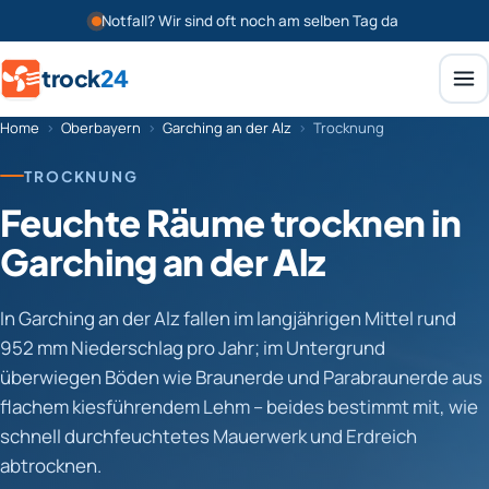
Notfall? Wir sind oft noch am selben Tag da
trock
24
Home
›
Oberbayern
›
Garching an der Alz
›
Trocknung
TROCKNUNG
Feuchte Räume trocknen in
Garching an der Alz
In Garching an der Alz fallen im langjährigen Mittel rund
952 mm Niederschlag pro Jahr; im Untergrund
überwiegen Böden wie Braunerde und Parabraunerde aus
flachem kiesführendem Lehm – beides bestimmt mit, wie
schnell durchfeuchtetes Mauerwerk und Erdreich
abtrocknen.