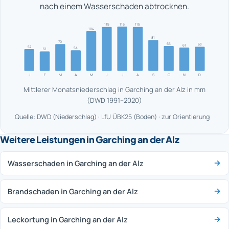
nach einem Wasserschaden abtrocknen.
116
115
115
104
81
70
65
63
61
57
54
51
J
F
M
A
M
J
J
A
S
O
N
D
Mittlerer Monatsniederschlag in Garching an der Alz in mm
(DWD 1991–2020)
Quelle: DWD (Niederschlag) · LfU ÜBK25 (Boden) · zur Orientierung
Weitere Leistungen in Garching an der Alz
Wasserschaden in Garching an der Alz
Brandschaden in Garching an der Alz
Leckortung in Garching an der Alz