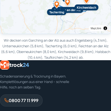
Kirchweidach
Feichten an der Alz
Tacherting
MapLibre
Wir decken von Garching an der Alz aus auch Engelsberg (4,3 km),
Unterneukirchen (5,8 km), Tacherting (6,0 km), Feichten an der Alz
(6,6 km), Oberneukirchen (8,0 km), Kirchweidach (9,8 km), Halsbach
(10,4 km), Taufkirchen (14,2 km) ab.
trock
24
Schadensanierung & Trocknung in Bayern.
Komplettlösungen aus einer Hand – schnelle
Hilfe, noch am selben Tag.
0800 77 11 999