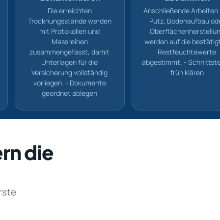
Die erreichten
Anschließende Arbeiten
Trocknungsstände werden
Putz, Bodenaufbau od
mit Protokollen und
Oberflächenherstellu
Messreihen
werden auf die bestätig
zusammengefasst, damit
Restfeuchtewerte
Unterlagen für die
abgestimmt. - Schnittste
Versicherung vollständig
früh klären
vorliegen. - Dokumente
geordnet ablegen
rn die
rste