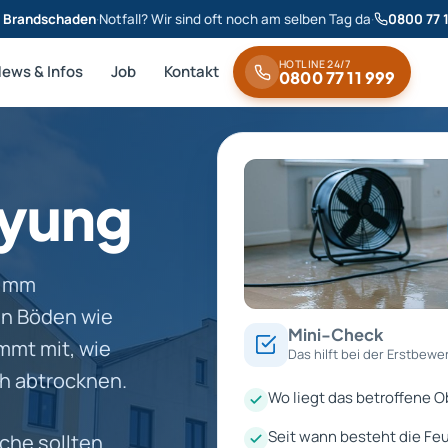
& Brandschaden
·
Notfall? Wir sind oft noch am selben Tag da
·
0800 77 
HOTLINE 24/7
News & Infos
Job
Kontakt
0800 77 11 999
eyung
1 mm
en Böden wie
Mini-Check
mmt mit, wie
Das hilft bei der Erstbewe
h abtrocknen.
Wo liegt das betroffene O
Seit wann besteht die Feu
che sollten