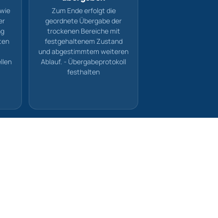
 wie
Zum Ende erfolgt die
er
geordnete Übergabe der
ng
trockenen Bereiche mit
ten
festgehaltenem Zustand
und abgestimmtem weiteren
llen
Ablauf. - Übergabeprotokoll
festhalten