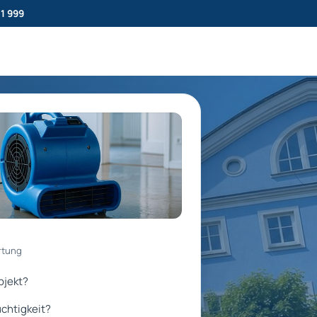
11 999
rtung
bjekt?
chtigkeit?