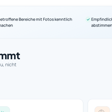
etroffene Bereiche mit Fotos kenntlich
Empfindlic
machen
abstimme
immt
u, nicht