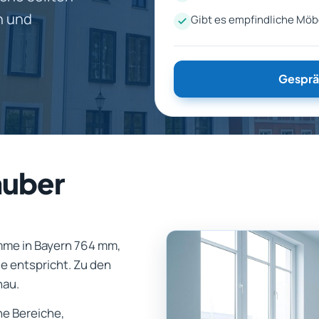
n und
Gibt es empfindliche Möb
Gesprä
auber
mme in Bayern 764 mm,
e entspricht. Zu den
nau.
ene Bereiche,