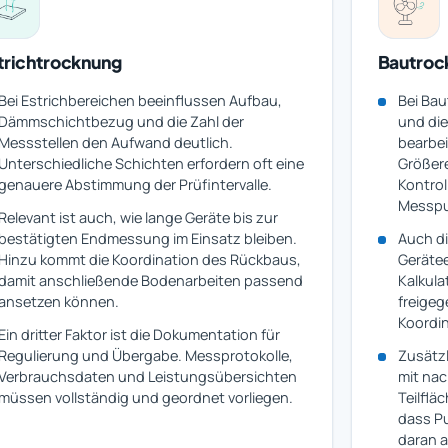
trichtrocknung
Bautroc
Bei Estrichbereichen beeinflussen Aufbau,
Bei Bau
Dämmschichtbezug und die Zahl der
und die
Messstellen den Aufwand deutlich.
bearbe
Unterschiedliche Schichten erfordern oft eine
Größere
genauere Abstimmung der Prüfintervalle.
Kontro
Messpu
Relevant ist auch, wie lange Geräte bis zur
bestätigten Endmessung im Einsatz bleiben.
Auch di
Hinzu kommt die Koordination des Rückbaus,
Gerätee
damit anschließende Bodenarbeiten passend
Kalkula
ansetzen können.
freigeg
Koordin
Ein dritter Faktor ist die Dokumentation für
Regulierung und Übergabe. Messprotokolle,
Zusätz
Verbrauchsdaten und Leistungsübersichten
mit nac
müssen vollständig und geordnet vorliegen.
Teilflä
dass P
daran 