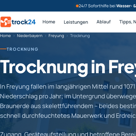
24/7 Soforthilfe bei
Wasser- 
trock
24
Home
Ablauf
Tipps, 
Leistungen
Home
›
Niederbayern
›
Freyung
›
Trocknung
TROCKNUNG
Trocknung in Fr
In Freyung fallen im langjährigen Mittel rund 107
Niederschlag pro Jahr; im Untergrund überwieg
Braunerde aus skelettführendem – beides besti
schnell durchfeuchtetes Mauerwerk und Erdreic
Zugang, Geräteaufstellung und betroffene Berei