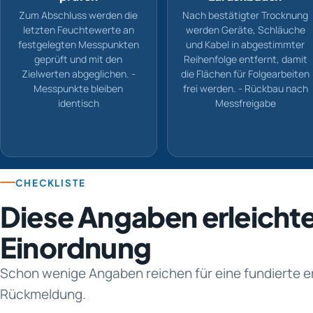
Zum Abschluss werden die
Nach bestätigter Trocknung
letzten Feuchtewerte an
werden Geräte, Schläuche
festgelegten Messpunkten
und Kabel in abgestimmter
geprüft und mit den
Reihenfolge entfernt, damit
Zielwerten abgeglichen. -
die Flächen für Folgearbeiten
Messpunkte bleiben
frei werden. - Rückbau nach
identisch
Messfreigabe
CHECKLISTE
Diese Angaben erleichte
Einordnung
Schon wenige Angaben reichen für eine fundierte e
Rückmeldung.