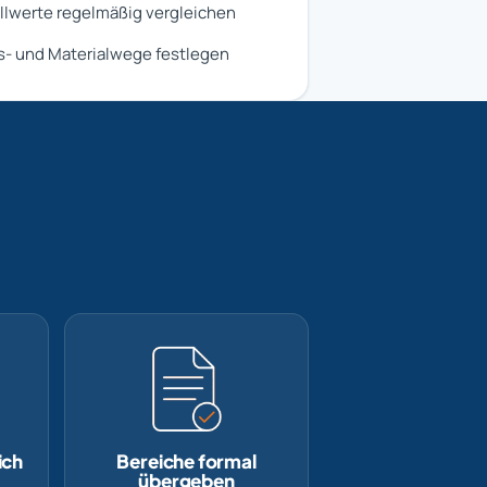
llwerte regelmäßig vergleichen
s- und Materialwege festlegen
ich
Bereiche formal
übergeben