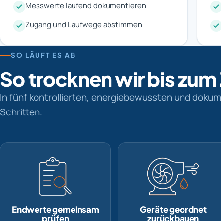
Messwerte laufend dokumentieren
Zugang und Laufwege abstimmen
SO LÄUFT ES AB
So trocknen wir bis zum
In fünf kontrollierten, energiebewussten und doku
Schritten.
Endwerte gemeinsam
Geräte geordnet
prüfen
zurückbauen