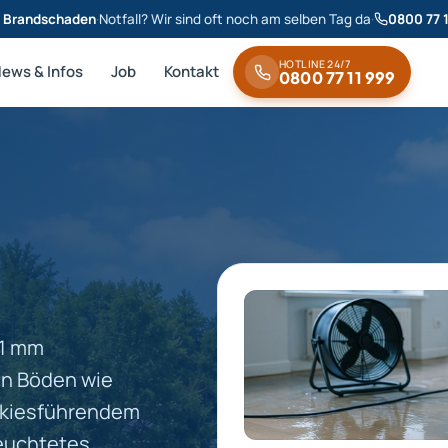
& Brandschaden
·
Notfall? Wir sind oft noch am selben Tag da
·
0800 77 
HOTLINE 24/7
News & Infos
Job
Kontakt
0800 77 11 999
41 mm
en Böden wie
s kiesführendem
feuchtetes