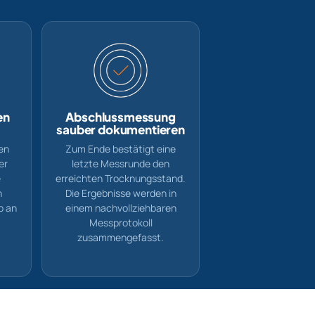
en
Abschlussmessung
sauber dokumentieren
en
Zum Ende bestätigt eine
er
letzte Messrunde den
e
erreichten Trocknungsstand.
h
Die Ergebnisse werden in
b an
einem nachvollziehbaren
Messprotokoll
zusammengefasst.