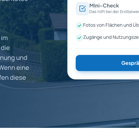
Mini-Check
Das hilft bei der Erstbewe
Fotos von Flächen und Ü
n
 im
Zugänge und Nutzungszei
 die
anung und
Gesprä
 Wenn eine
fen diese