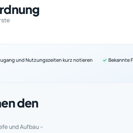
nordnung
rste
ugang und Nutzungszeiten kurz notieren
Bekannte 
men den
iefe und Aufbau –