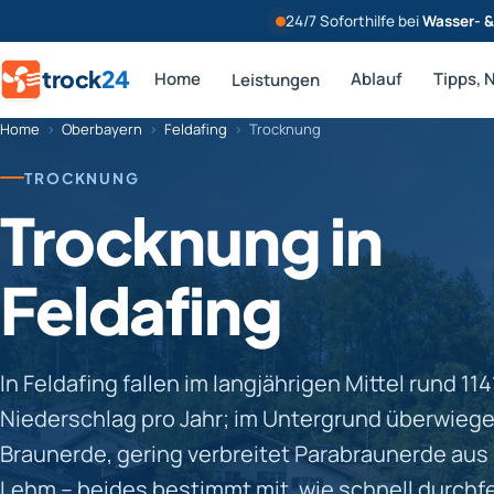
24/7 Soforthilfe bei
Wasser- 
trock
24
Home
Ablauf
Tipps, 
Leistungen
Home
›
Oberbayern
›
Feldafing
›
Trocknung
TROCKNUNG
Trocknung in
Feldafing
In Feldafing fallen im langjährigen Mittel rund 11
Niederschlag pro Jahr; im Untergrund überwieg
Braunerde, gering verbreitet Parabraunerde au
Lehm – beides bestimmt mit, wie schnell durch