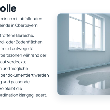
olle
rmisch mit abfallenden
einde in Oberbayern.
etroffene Bereiche,
d- oder Bodenflächen.
freie Laufwege für
Arbeitszonen während der
 auf verdeckte
n und mögliche
uber dokumentiert werden
ng und passende
o bleibt die
ination klar gegliedert.