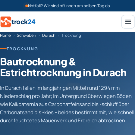
Notfall? Wir sind oft noch am selben Tag da
trock
24
Home
›
Schwaben
›
Durach
›
Trocknung
TROCKNUNG
Bautrocknung &
Estrichtrocknung in Durach
In Durach fallen im langjährigen Mittel rund 1294 mm
Niederschlag pro Jahr; im Untergrund überwiegen Böden
wie Kalkpaternia aus Carbonatfeinsand bis -schluff über
Carbonatsand bis -kies – beides bestimmt mit, wie schnell
durchfeuchtetes Mauerwerk und Erdreich abtrocknen.