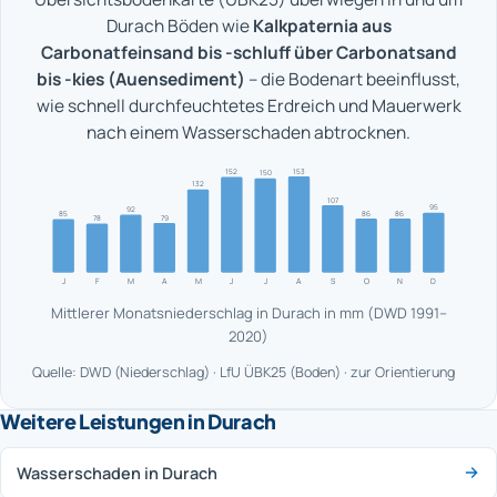
Durach Böden wie
Kalkpaternia aus
Carbonatfeinsand bis -schluff über Carbonatsand
bis -kies (Auensediment)
– die Bodenart beeinflusst,
wie schnell durchfeuchtetes Erdreich und Mauerwerk
nach einem Wasserschaden abtrocknen.
153
152
150
132
107
95
92
86
86
85
79
78
J
F
M
A
M
J
J
A
S
O
N
D
Mittlerer Monatsniederschlag in Durach in mm (DWD 1991–
2020)
Quelle: DWD (Niederschlag) · LfU ÜBK25 (Boden) · zur Orientierung
Weitere Leistungen in Durach
Wasserschaden in Durach