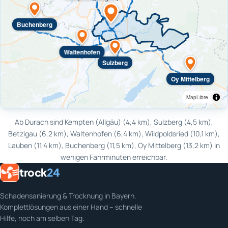
Buchenberg
Waltenhofen
Sulzberg
Oy Mittelberg
MapLibre
Ab Durach sind Kempten (Allgäu) (4,4 km), Sulzberg (4,5 km),
Betzigau (6,2 km), Waltenhofen (6,4 km), Wildpoldsried (10,1 km),
Lauben (11,4 km), Buchenberg (11,5 km), Oy Mittelberg (13,2 km) in
wenigen Fahrminuten erreichbar.
trock
24
Schadensanierung & Trocknung in Bayern.
Komplettlösungen aus einer Hand – schnelle
Hilfe, noch am selben Tag.