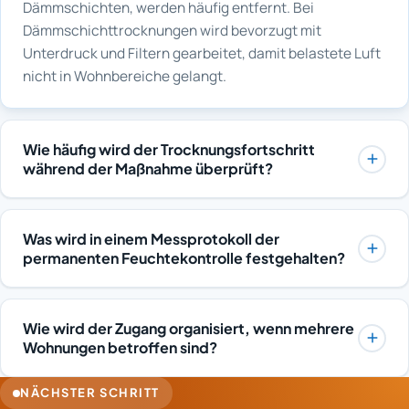
Dämmschichten, werden häufig entfernt. Bei
Dämmschichttrocknungen wird bevorzugt mit
Unterdruck und Filtern gearbeitet, damit belastete Luft
nicht in Wohnbereiche gelangt.
Wie häufig wird der Trocknungsfortschritt
während der Maßnahme überprüft?
Die Feuchtewerte werden in regelmäßigen Abständen
gemessen und protokolliert, damit der Verlauf jederzeit
Was wird in einem Messprotokoll der
nachvollziehbar bleibt. Die permanente
permanenten Feuchtekontrolle festgehalten?
Feuchtekontrolle gehört fest zum Konzept. Wenn Werte
Erfasst werden Messdatum, Messstellen,
stagnieren, werden Geräteanordnung oder Luftführung
Messverfahren sowie die gemessenen Feuchte- und
angepasst. Das Abschalten erfolgt erst, wenn die
Wie wird der Zugang organisiert, wenn mehrere
Klimawerte und der Vergleich zum vorherigen Termin.
Zielwerte bestätigt sind.
Wohnungen betroffen sind?
Ergänzt werden Angaben zu Gerätelaufzeiten und zu
Bei Schäden über mehrere Einheiten werden Termine
Anpassungen der Technik. So entsteht eine lückenlose
NÄCHSTER SCHRITT