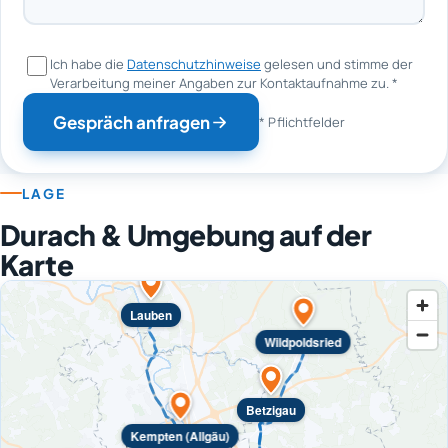
Ich habe die
Datenschutzhinweise
gelesen und stimme der
Verarbeitung meiner Angaben zur Kontaktaufnahme zu.
*
Gespräch anfragen
* Pflichtfelder
LAGE
Durach & Umgebung auf der
Karte
Lauben
Wildpoldsried
Betzigau
Kempten (Allgäu)