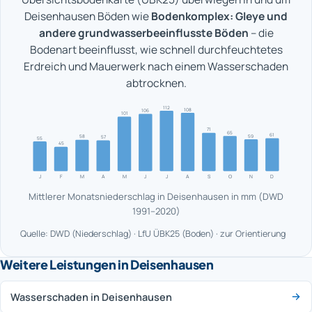
Deisenhausen Böden wie
Bodenkomplex: Gleye und
andere grundwasserbeeinflusste Böden
– die
Bodenart beeinflusst, wie schnell durchfeuchtetes
Erdreich und Mauerwerk nach einem Wasserschaden
abtrocknen.
112
108
106
101
71
65
61
59
58
57
55
45
J
F
M
A
M
J
J
A
S
O
N
D
Mittlerer Monatsniederschlag in Deisenhausen in mm (DWD
1991–2020)
Quelle: DWD (Niederschlag) · LfU ÜBK25 (Boden) · zur Orientierung
Weitere Leistungen in Deisenhausen
Wasserschaden in Deisenhausen