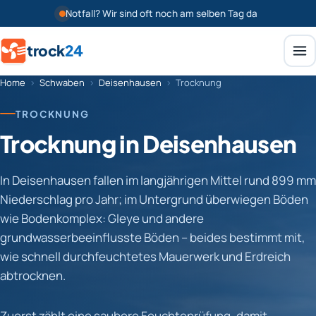
Notfall? Wir sind oft noch am selben Tag da
trock
24
Home
›
Schwaben
›
Deisenhausen
›
Trocknung
TROCKNUNG
Trocknung in Deisenhausen
In Deisenhausen fallen im langjährigen Mittel rund 899 mm
Niederschlag pro Jahr; im Untergrund überwiegen Böden
wie Bodenkomplex: Gleye und andere
grundwasserbeeinflusste Böden – beides bestimmt mit,
wie schnell durchfeuchtetes Mauerwerk und Erdreich
abtrocknen.
Zuerst zählt eine saubere Feuchteprüfung, damit