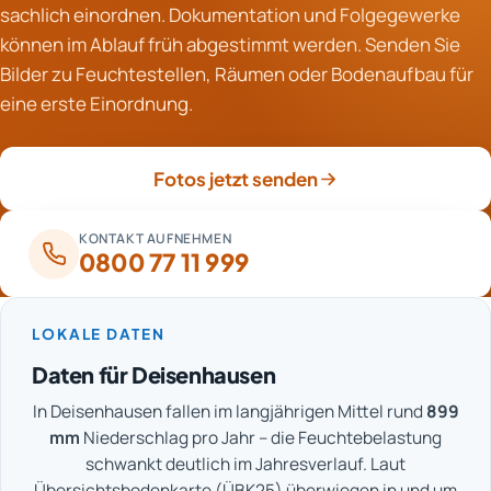
sachlich einordnen. Dokumentation und Folgegewerke
wirken sich aus. Deshalb wird die Belegreife immer
können im Ablauf früh abgestimmt werden. Senden Sie
gemessen und nicht nach Kalenderdauer angenommen.
Bilder zu Feuchtestellen, Räumen oder Bodenaufbau für
eine erste Einordnung.
Fotos jetzt senden
KONTAKT AUFNEHMEN
0800 77 11 999
LOKALE DATEN
Daten für Deisenhausen
In Deisenhausen fallen im langjährigen Mittel rund
899
mm
Niederschlag pro Jahr – die Feuchtebelastung
schwankt deutlich im Jahresverlauf. Laut
Übersichtsbodenkarte (ÜBK25) überwiegen in und um