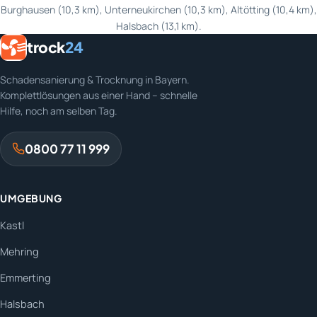
Burghausen (10,3 km), Unterneukirchen (10,3 km), Altötting (10,4 km),
Halsbach (13,1 km).
trock
24
Schadensanierung & Trocknung in Bayern.
Komplettlösungen aus einer Hand – schnelle
Hilfe, noch am selben Tag.
0800 77 11 999
UMGEBUNG
Kastl
Mehring
Emmerting
Halsbach