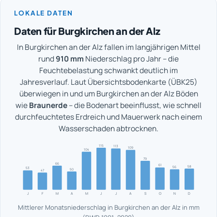
LOKALE DATEN
Daten für Burgkirchen an der Alz
In Burgkirchen an der Alz fallen im langjährigen Mittel
rund
910 mm
Niederschlag pro Jahr – die
Feuchtebelastung schwankt deutlich im
Jahresverlauf. Laut Übersichtsbodenkarte (ÜBK25)
überwiegen in und um Burgkirchen an der Alz Böden
wie
Braunerde
– die Bodenart beeinflusst, wie schnell
durchfeuchtetes Erdreich und Mauerwerk nach einem
Wasserschaden abtrocknen.
115
113
109
104
79
66
61
58
56
53
50
47
J
F
M
A
M
J
J
A
S
O
N
D
Mittlerer Monatsniederschlag in Burgkirchen an der Alz in mm