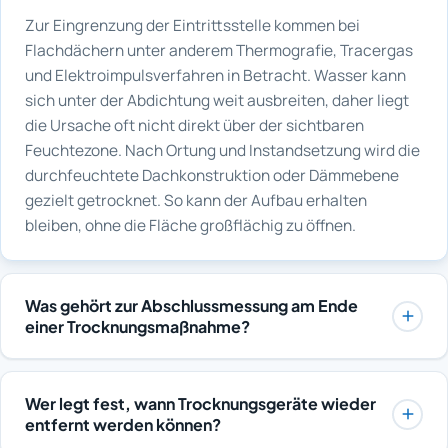
Zur Eingrenzung der Eintrittsstelle kommen bei
Flachdächern unter anderem Thermografie, Tracergas
und Elektroimpulsverfahren in Betracht. Wasser kann
sich unter der Abdichtung weit ausbreiten, daher liegt
die Ursache oft nicht direkt über der sichtbaren
Feuchtezone. Nach Ortung und Instandsetzung wird die
durchfeuchtete Dachkonstruktion oder Dämmebene
gezielt getrocknet. So kann der Aufbau erhalten
bleiben, ohne die Fläche großflächig zu öffnen.
Was gehört zur Abschlussmessung am Ende
einer Trocknungsmaßnahme?
Bei der Abschlussmessung werden alle dokumentierten
Messstellen erneut geprüft und mit Ausgangs- sowie
Wer legt fest, wann Trocknungsgeräte wieder
Zielwerten verglichen. Estrich, Dämmschicht und
entfernt werden können?
Wandbereiche müssen die Ausgleichsfeuchte erreicht